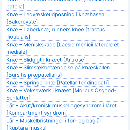
patella]
Knæ – Ledvæskeudposning i knæhasen
[Bakercyste]
Knæ – Løberknæ, runners knee [tractus
iliotibialis]
Knæ – Meniskskade [Laesio menicii laterale et
mediale]
Knæ – Slidgigt i knæet [Artrose]
Knæ – Slimsækbetændelse på knæskallen
[Bursitis præpatellaris]
Knæ – Springerknæ [Patellar tendinopati]
Knæ – Vokseværk i knæet [Morbus Osgood-
Schlatter]
Lår – Akut/kronisk muskellogesyndrom i låret
[Kompartment syndrom]
Lår – Muskelbristninger i for- og baglår
[Ruptara muskuli]