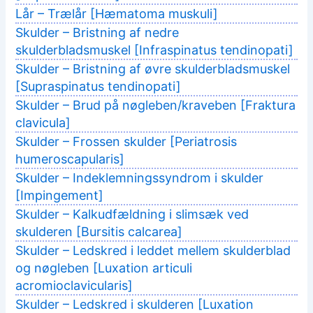
Lår – Trælår [Hæmatoma muskuli]
Skulder – Bristning af nedre
skulderbladsmuskel [Infraspinatus tendinopati]
Skulder – Bristning af øvre skulderbladsmuskel
[Supraspinatus tendinopati]
Skulder – Brud på nøgleben/kraveben [Fraktura
clavicula]
Skulder – Frossen skulder [Periatrosis
humeroscapularis]
Skulder – Indeklemningssyndrom i skulder
[Impingement]
Skulder – Kalkudfældning i slimsæk ved
skulderen [Bursitis calcarea]
Skulder – Ledskred i leddet mellem skulderblad
og nøgleben [Luxation articuli
acromioclavicularis]
Skulder – Ledskred i skulderen [Luxation