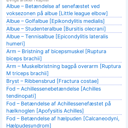
Albue – Betændelse af senefæstet ved
voksezonen på albue [Little league elbow]
Albue – Golfalbue [Epikondylitis medialis]
Albue – Studenteralbue [Bursitis olecrani]
Albue – Tennisalbue [Epicondylitis lateralis
humeri]
Arm – Bristning af bicepsmuskel [Ruptura
biceps brachii]
Arm – Muskelbristning bagpå overarm [Ruptura
M triceps brachii]
Bryst – Ribbensbrud [Fractura costae]
Fod – Achillessenebetændelse [Achilles
tendinopati]
Fod – Betændelse af Achillessenefæstet på
hælknoglen [Apofysitis Achilles]
Fod – Betændelse af hælpuden [Calcaneodyni,
Hælpudesyndrom]