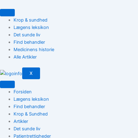
Gå
til
indholdet
Krop & sundhed
Lægens leksikon
Det sunde liv
Find behandler
Medicinens historie
Alle Artikler
X
Forsiden
Lægens leksikon
Find behandler
Krop & Sundhed
Artikler
Det sunde liv
Patientrettigheder