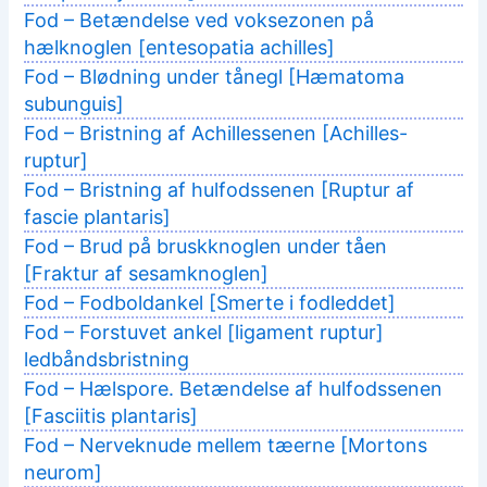
Fod – Betændelse ved voksezonen på
hælknoglen [entesopatia achilles]
Fod – Blødning under tånegl [Hæmatoma
subunguis]
Fod – Bristning af Achillessenen [Achilles-
ruptur]
Fod – Bristning af hulfodssenen [Ruptur af
fascie plantaris]
Fod – Brud på bruskknoglen under tåen
[Fraktur af sesamknoglen]
Fod – Fodboldankel [Smerte i fodleddet]
Fod – Forstuvet ankel [ligament ruptur]
ledbåndsbristning
Fod – Hælspore. Betændelse af hulfodssenen
[Fasciitis plantaris]
Fod – Nerveknude mellem tæerne [Mortons
neurom]