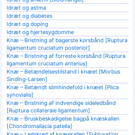
Idræt og astma
Idræt og diabetes
Idræt og doping
Idræt og hjertesygdomme
Knæ – Bristning af bagerste korsbånd [Ruptura
ligamentum cruciatum posterior]
Knæ – Bristning af forreste korsbånd [Ruptura
ligamentum cruciatum anterius]
Knæ – Betændelsestilstand i knæet [Morbus
Sinding-Larsen]
Knæ – Betændt slimhindefold i knæet [Plica
synovialis]
Knæ – Bristning af indvendige sideledbånd
[Ruptura collaterale ligamentum]
Knæ – Bruskbeskadigelse bagpå knæskallen
[Chondromallacia patella]
Knæ – Ledskred af knæskallen [Subluxation