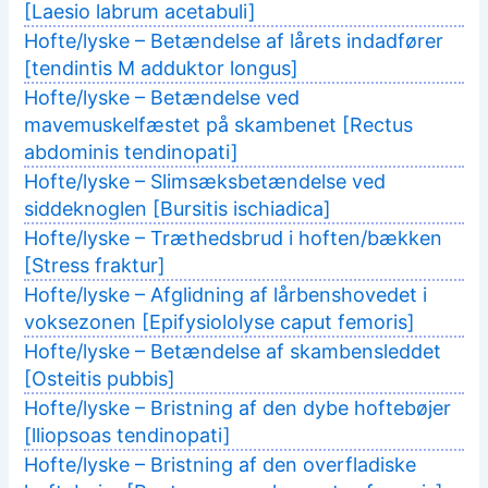
[Laesio labrum acetabuli]
Hofte/lyske – Betændelse af lårets indadfører
[tendintis M adduktor longus]
Hofte/lyske – Betændelse ved
mavemuskelfæstet på skambenet [Rectus
abdominis tendinopati]
Hofte/lyske – Slimsæksbetændelse ved
siddeknoglen [Bursitis ischiadica]
Hofte/lyske – Træthedsbrud i hoften/bækken
[Stress fraktur]
Hofte/lyske – Afglidning af lårbenshovedet i
voksezonen [Epifysiololyse caput femoris]
Hofte/lyske – Betændelse af skambensleddet
[Osteitis pubbis]
Hofte/lyske – Bristning af den dybe hoftebøjer
[lliopsoas tendinopati]
Hofte/lyske – Bristning af den overfladiske