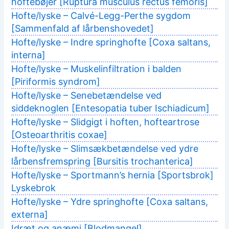
hoftebøjer [Ruptura musculus rectus femoris]
Hofte/lyske – Calvé-Legg-Perthe sygdom
[Sammenfald af lårbenshovedet]
Hofte/lyske – Indre springhofte [Coxa saltans,
interna]
Hofte/lyske – Muskelinfiltration i balden
[Piriformis syndrom]
Hofte/lyske – Senebetændelse ved
siddeknoglen [Entesopatia tuber Ischiadicum]
Hofte/lyske – Slidgigt i hoften, hofteartrose
[Osteoarthritis coxae]
Hofte/lyske – Slimsækbetændelse ved ydre
lårbensfremspring [Bursitis trochanterica]
Hofte/lyske – Sportmann’s hernia [Sportsbrok]
Lyskebrok
Hofte/lyske – Ydre springhofte [Coxa saltans,
externa]
Idræt og anæmi [Blodmangel]