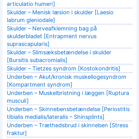
articulatio humeri]
Skulder – Menisk læsion i skulder [Laesio
labrum gleniodale]
Skulder – Nerveafklemning bag på
skulderbladet [Entrapment nervus
suprascapularis]
Skulder – Slimsæksbetændelse i skulder
[Bursitis subacromialis]
Skulder – Tietzes syndrom [Kostokondritis]
Underben – Akut/kronisk muskellogesyndrom
[Kompartment syndrom]
Underben – Muskelbristning i læggen [Ruptura
musculi]
Underben – Skinnebensbetændelse [Periostitis
tibialis medialis/lateralis – Shinsplints]
Underben – Træthedsbrud i skinneben [Stress
fraktur]