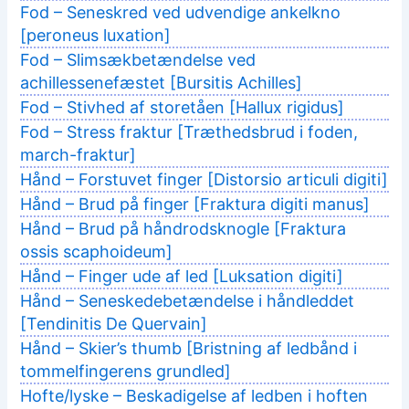
Fod – Seneskred ved udvendige ankelkno
[peroneus luxation]
Fod – Slimsækbetændelse ved
achillessenefæstet [Bursitis Achilles]
Fod – Stivhed af storetåen [Hallux rigidus]
Fod – Stress fraktur [Træthedsbrud i foden,
march-fraktur]
Hånd – Forstuvet finger [Distorsio articuli digiti]
Hånd – Brud på finger [Fraktura digiti manus]
Hånd – Brud på håndrodsknogle [Fraktura
ossis scaphoideum]
Hånd – Finger ude af led [Luksation digiti]
Hånd – Seneskedebetændelse i håndleddet
[Tendinitis De Quervain]
Hånd – Skier’s thumb [Bristning af ledbånd i
tommelfingerens grundled]
Hofte/lyske – Beskadigelse af ledben i hoften