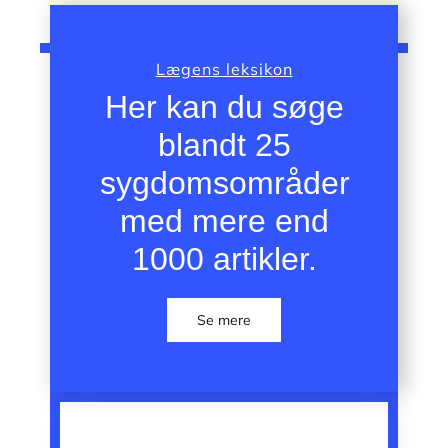
Lægens leksikon
Her kan du søge
blandt 25
sygdomsområder
med mere end
1000 artikler.
Se mere