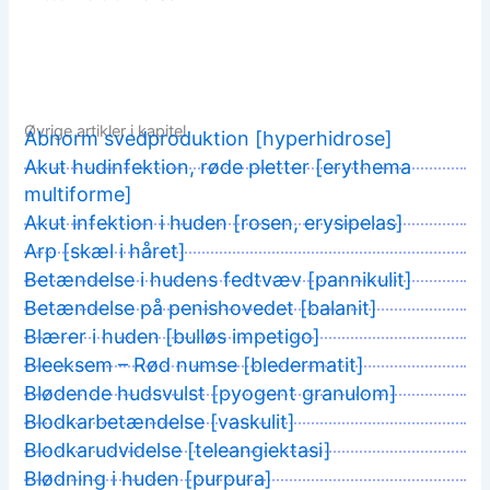
Øvrige artikler i kapitel
Abnorm svedproduktion [hyperhidrose]
Akut hudinfektion, røde pletter [erythema
multiforme]
Akut infektion i huden [rosen, erysipelas]
Arp [skæl i håret]
Betændelse i hudens fedtvæv [pannikulit]
Betændelse på penishovedet [balanit]
Blærer i huden [bulløs impetigo]
Bleeksem – Rød numse [bledermatit]
Blødende hudsvulst [pyogent granulom]
Blodkarbetændelse [vaskulit]
Blodkarudvidelse [teleangiektasi]
Blødning i huden [purpura]