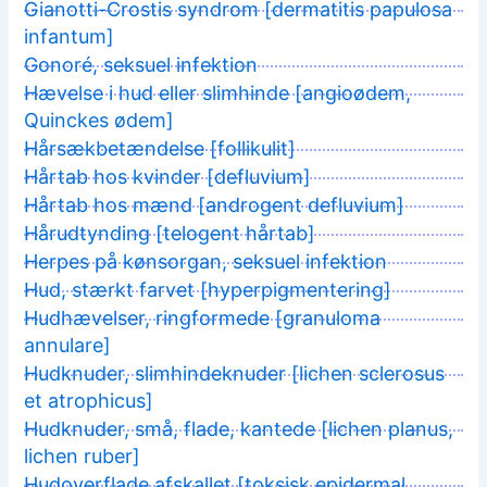
Gianotti-Crostis syndrom [dermatitis papulosa
infantum]
Gonoré, seksuel infektion
Hævelse i hud eller slimhinde [angioødem,
Quinckes ødem]
Hårsækbetændelse [follikulit]
Hårtab hos kvinder [defluvium]
Hårtab hos mænd [androgent defluvium]
Hårudtynding [telogent hårtab]
Herpes på kønsorgan, seksuel infektion
Hud, stærkt farvet [hyperpigmentering]
Hudhævelser, ringformede [granuloma
annulare]
Hudknuder, slimhindeknuder [lichen sclerosus
et atrophicus]
Hudknuder, små, flade, kantede [lichen planus,
lichen ruber]
Hudoverflade afskallet [toksisk epidermal