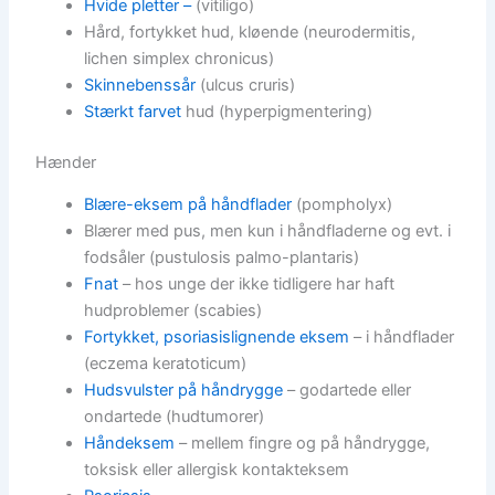
Hvide pletter –
(vitiligo)
Hård, fortykket hud, kløende (neurodermitis,
lichen simplex chronicus)
Skinnebenssår
(ulcus cruris)
Stærkt farvet
hud (hyperpigmentering)
Hænder
Blære-eksem på håndflader
(pompholyx)
Blærer med pus, men kun i håndfladerne og evt. i
fodsåler (pustulosis palmo-plantaris)
Fnat
– hos unge der ikke tidligere har haft
hudproblemer (scabies)
Fortykket, psoriasislignende eksem
– i håndflader
(eczema keratoticum)
Hudsvulster på håndrygge
– godartede eller
ondartede (hudtumorer)
Håndeksem
– mellem fingre og på håndrygge,
toksisk eller allergisk kontakteksem