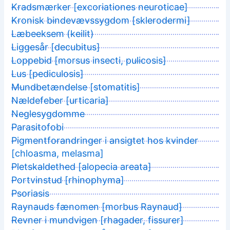
Kradsmærker [excoriationes neuroticae]
Kronisk bindevævssygdom [sklerodermi]
Læbeeksem (keilit)
Liggesår [decubitus]
Loppebid [morsus insecti, pulicosis]
Lus [pediculosis]
Mundbetændelse [stomatitis]
Nældefeber [urticaria]
Neglesygdomme
Parasitofobi
Pigmentforandringer i ansigtet hos kvinder
[chloasma, melasma]
Pletskaldethed [alopecia areata]
Portvinstud [rhinophyma]
Psoriasis
Raynauds fænomen [morbus Raynaud]
Revner i mundvigen [rhagader, fissurer]