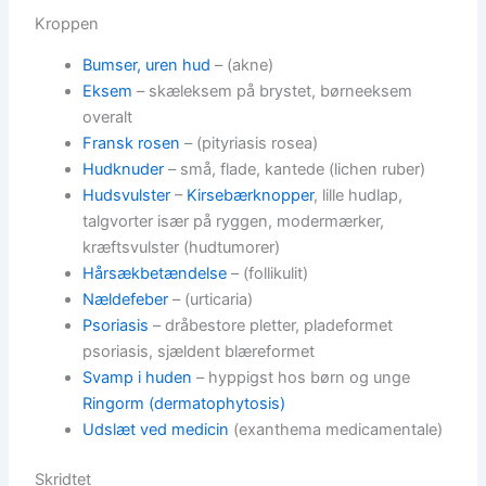
Kroppen
Bumser, uren hud
– (akne)
Eksem
– skæleksem på brystet, børneeksem
overalt
Fransk rosen
– (pityriasis rosea)
Hudknuder
– små, flade, kantede (lichen ruber)
Hudsvulster
–
Kirsebærknopper
, lille hudlap,
talgvorter især på ryggen, modermærker,
kræftsvulster (hudtumorer)
Hårsækbetændelse
– (follikulit)
Nældefeber
– (urticaria)
Psoriasis
– dråbestore pletter, pladeformet
psoriasis, sjældent blæreformet
Svamp i huden
– hyppigst hos børn og unge
Ringorm (dermatophytosis)
Udslæt ved medicin
(exanthema medicamentale)
Skridtet