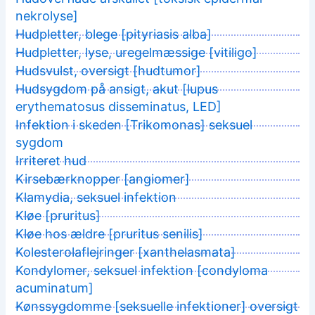
nekrolyse]
Hudpletter, blege [pityriasis alba]
Hudpletter, lyse, uregelmæssige [vitiligo]
Hudsvulst, oversigt [hudtumor]
Hudsygdom på ansigt, akut [lupus
erythematosus disseminatus, LED]
Infektion i skeden [Trikomonas] seksuel
sygdom
Irriteret hud
Kirsebærknopper [angiomer]
Klamydia, seksuel infektion
Kløe [pruritus]
Kløe hos ældre [pruritus senilis]
Kolesterolaflejringer [xanthelasmata]
Kondylomer, seksuel infektion [condyloma
acuminatum]
Kønssygdomme [seksuelle infektioner] oversigt