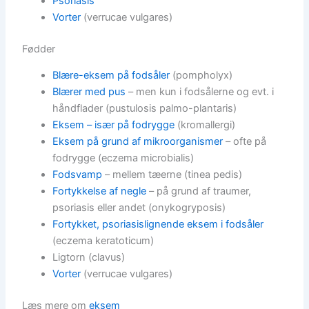
Psoriasis
Vorter
(verrucae vulgares)
Fødder
Blære-eksem på fodsåler
(pompholyx)
Blærer med pus
– men kun i fodsålerne og evt. i
håndflader (pustulosis palmo-plantaris)
Eksem – især på fodrygge
(kromallergi)
Eksem på grund af mikroorganismer
– ofte på
fodrygge (eczema microbialis)
Fodsvamp
– mellem tæerne (tinea pedis)
Fortykkelse af negle
– på grund af traumer,
psoriasis eller andet (onykogryposis)
Fortykket, psoriasislignende eksem i fodsåler
(eczema keratoticum)
Ligtorn (clavus)
Vorter
(verrucae vulgares)
Læs mere om
eksem