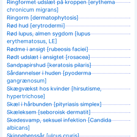
Ringformet udslæt på kroppen [erythema
chronicum migrans]
Ringorm [dermatophytosis]
Rød hud [erytrodermi]
Rød lupus, almen sygdom [lupus
erythematosus, LE]
Rødme i ansigt [rubeosis faciei]
Rødt udslæt i ansigtet [rosacea]
Sandpapirshud [keratosis pilaris]
Sårdannelser i huden [pyoderma
gangrænosum]
Skægvækst hos kvinder [hirsutisme,
hypertrichose]
Skæl i hårbunden [pityriasis simplex]
Skæleksem [seboroisk dermatit]
Skedesvamp, seksuel infektion [Candida
albicans]
Skinnebenssår [ulcus cruris]