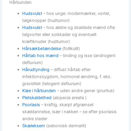
Hårbunden
Hudsvulst
– hos unge: modermærker, vorter,
talgknopper (hudtumor)
Hudsvulst
– hos ældre og skaldede mænd ofte
talgvorter eller solskader og eventuelt
kræftknuder (hudtumor)
Hårsækbetændelse
(follikulit)
Hårtab hos mænd
– tinding og isse (androgent
defluvium)
Hårudtynding
– diffust hårtab efter
infektionssygdom, hormonel ændring, f. eks.
graviditet (telogent defluvium)
Kløe i hårbunden
– uden andre gener (pruritus)
Pletskaldethed
(alopecia areata )
Psoriasis
– kraftig, skarpt afgrænset
skældannelse, især i nakken – se efter psoriasis
andre steder
Skæleksem
(seboroisk dermatit)