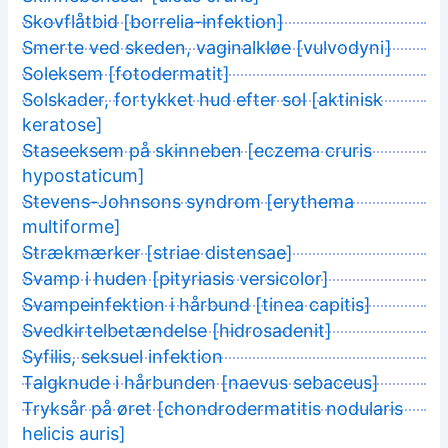
Skovflåtbid [borrelia-infektion]
Smerte ved skeden, vaginalkløe [vulvodyni]
Soleksem [fotodermatit]
Solskader, fortykket hud efter sol [aktinisk
keratose]
Staseeksem på skinneben [eczema cruris
hypostaticum]
Stevens-Johnsons syndrom [erythema
multiforme]
Strækmærker [striae distensae]
Svamp i huden [pityriasis versicolor]
Svampeinfektion i hårbund [tinea capitis]
Svedkirtelbetændelse [hidrosadenit]
Syfilis, seksuel infektion
Talgknude i hårbunden [naevus sebaceus]
Tryksår på øret [chondrodermatitis nodularis
helicis auris]