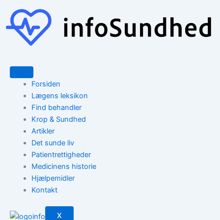
Gå
til
indholdet
Forsiden
Lægens leksikon
Find behandler
Krop & Sundhed
Artikler
Det sunde liv
Patientrettigheder
Medicinens historie
Hjælpemidler
Kontakt
X