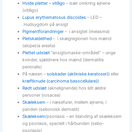
Hvide pletter – vitiligo
– især omkring øjnene
(vitiligo)
Lupus erythematosus discoides
– LED –
Hudsygdom på ansigt
Pigmentforandringer
– i ansigtet (melasma)
Pletskaldethed
– i skægregionen hos mænd
(alopecia areata)
Plettet udslæt
”ansigtsmaske-området” – unge
kvinder, sjældnere hos mænd (dermatitis
perioralis)
På næsen –
solskader (aktiniske keratoser))
eller
kræftknude (carcinoma basocellulare))
Rødt udslæt
(aknelignende) hos lidt ældre
personer (rosacea)
Skæleksem
– i næsefurer, mellem øjnene, i
panden (seboroisk dermatit)
Skæleksem
/psoriasis – en blanding af skæleksem
og psoriasis, specielt i hårbunden (sebo-
psoriasis)