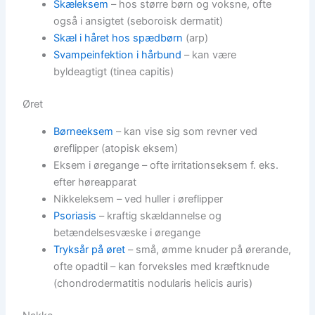
Skæleksem
– hos større børn og voksne, ofte
også i ansigtet (seboroisk dermatit)
Skæl i håret hos spædbørn
(arp)
Svampeinfektion i hårbund
– kan være
byldeagtigt (tinea capitis)
Øret
Børneeksem
– kan vise sig som revner ved
øreflipper (atopisk eksem)
Eksem i øregange – ofte irritationseksem f. eks.
efter høreapparat
Nikkeleksem – ved huller i øreflipper
Psoriasis
– kraftig skældannelse og
betændelsesvæske i øregange
Tryksår på øret
– små, ømme knuder på ørerande,
ofte opadtil – kan forveksles med kræftknude
(chondrodermatitis nodularis helicis auris)