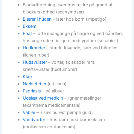
Blodudtrædning, især hos ældre på grund af
blodkarskørhed (ecchymoser)
Blærer i huden
– især hos børn (impetigo)
Eksem
Fnat
– ofte midegange på fingre og ved håndled,
hos unge uden tidligere hudsygdom (sccabies)
Hudknuder
– stærkt kløende, især ved håndled
(lichen ruber)
Hudsvulster
– vorter, solskader mm.,
kræftsvulster (hudtumorer)
Kløe
Nældefeber
(urticaria)
Psoriasis
– på albuer
Udslæt ved medicin
– ligner mæslinger
(exanthema medicamentale)
Vabler
– (især bulløst pemphigoid)
Vandvorter
– hos børn med børneeksem
(molluscum contagiosum)