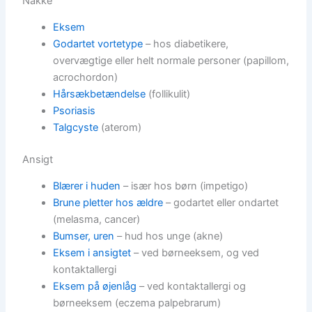
Nakke
Eksem
Godartet vortetype
– hos diabetikere,
overvægtige eller helt normale personer (papillom,
acrochordon)
Hårsækbetændelse
(follikulit)
Psoriasis
Talgcyste
(aterom)
Ansigt
Blærer i huden
– især hos børn (impetigo)
Brune pletter hos ældre
– godartet eller ondartet
(melasma, cancer)
Bumser, uren
– hud hos unge (akne)
Eksem i ansigtet
– ved børneeksem, og ved
kontaktallergi
Eksem på øjenlåg
– ved kontaktallergi og
børneeksem (eczema palpebrarum)