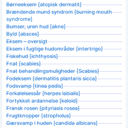
Børneeksem [atopisk dermatit]
Brændende mund syndrom [burning mouth
syndrome]
Bumser, uren hud [akne]
Byld [absces]
Eksem – oversigt
Eksem i fugtige hudområder [intertrigo]
Fiskehud [ichthyosis]
Fnat [scabies]
Fnat behandlingsmuligheder [Scabies]
Fodeksem [dermatitis plantaris sicca]
Fodsvamp [tinea pedis]
Forkølelsessår [herpes labialis]
Fortykket ardannelse [keloid]
Fransk rosen [pityriasis rosea]
Frugtknopper [stropholus]
Gærsvamp i huden [candida albicans]