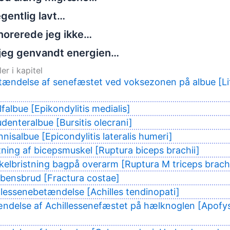
gentlig lavt…
norerede jeg ikke…
jeg genvandt energien…
er i kapitel
tændelse af senefæstet ved voksezonen på albue [Lit
falbue [Epikondylitis medialis]
udenteralbue [Bursitis olecrani]
nisalbue [Epicondylitis lateralis humeri]
tning af bicepsmuskel [Ruptura biceps brachii]
elbristning bagpå overarm [Ruptura M triceps brachi
bbensbrud [Fractura costae]
llessenebetændelse [Achilles tendinopati]
ndelse af Achillessenefæstet på hælknoglen [Apofys