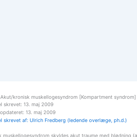
 Akut/kronisk muskellogesyndrom [Kompartment syndrom]
el skrevet: 13. maj 2009
 opdateret: 13. maj 2009
el skrevet af: Ulrich Fredberg (ledende overlæge, ph.d.)
k muskellogesyndrom skyldes akut traume med blødning (