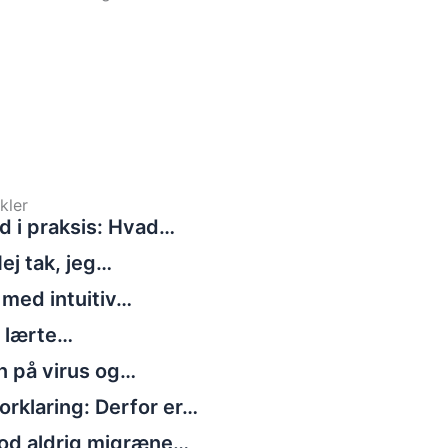
kler
d i praksis: Hvad…
ej tak, jeg…
 med intuitiv…
g lærte…
n på virus og…
rklaring: Derfor er…
tod aldrig migræne…