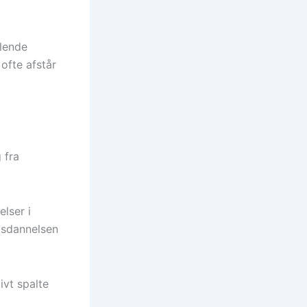
glende
ofte afstår
 fra
lser i
ævsdannelsen
vt spalte