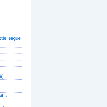
tle league
i]
itis