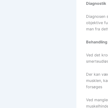
Diagnostik
Diagnosen s
objektive fu
man fra det
Behandling
Ved det kro
smerteudløs
Der kan vær
musklen, ka
forsøges
Ved manglen
muskelhinder