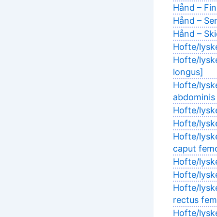
Hånd – Fing
Hånd – Sen
Hånd – Ski
Hofte/lysk
Hofte/lysk
longus]
Hofte/lys
abdominis 
Hofte/lysk
Hofte/lysk
Hofte/lysk
caput femo
Hofte/lysk
Hofte/lysk
Hofte/lysk
rectus fem
Hofte/lys