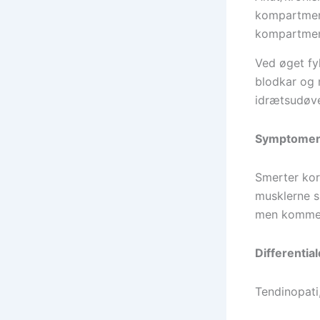
kompartment
kompartmen
Ved øget fy
blodkar og 
idrætsudøve
Symptome
Smerter kort
musklerne s
men kommer 
Differentia
Tendinopati