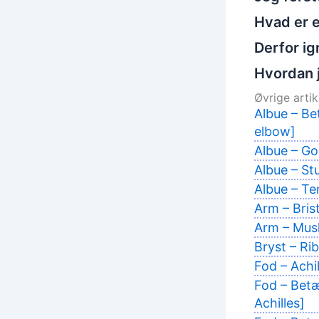
Hvad er e
Derfor ig
Hvordan 
Øvrige artikl
Albue – Be
elbow]
Albue – Gol
Albue – St
Albue – Ten
Arm – Bris
Arm – Musk
Bryst – Ri
Fod – Achi
Fod – Betæ
Achilles]