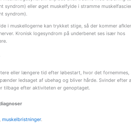
 syndrom) eller øget muskelfylde i stramme muskelfascier
t syndrom).
lde i muskellogerne kan trykket stige, så der kommer afkle
nerver. Kronisk logesyndrom på underbenet ses især hos
re.
r
ere eller længere tid efter løbestart, hvor det fornemmes, 
pænder ledsaget af ubehag og bliver hårde. Svinder efter a
tilbage efter aktiviteten er genoptaget.
ldiagnoser
,
muskelbristninger
.