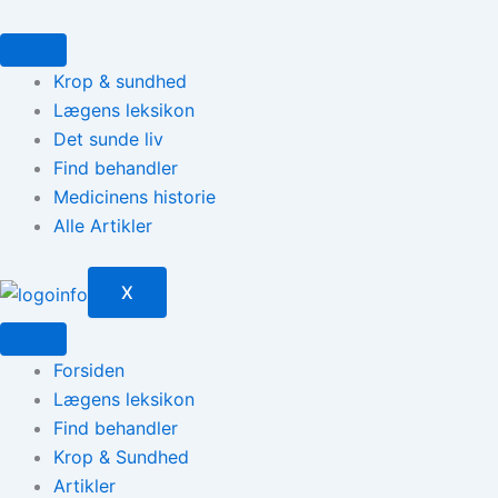
Gå
til
indholdet
Krop & sundhed
Lægens leksikon
Det sunde liv
Find behandler
Medicinens historie
Alle Artikler
X
Forsiden
Lægens leksikon
Find behandler
Krop & Sundhed
Artikler