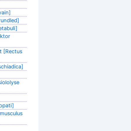
vain]
rundled]
etabuli]
uktor
t [Rectus
schiadica]
iololyse
opati]
 musculus