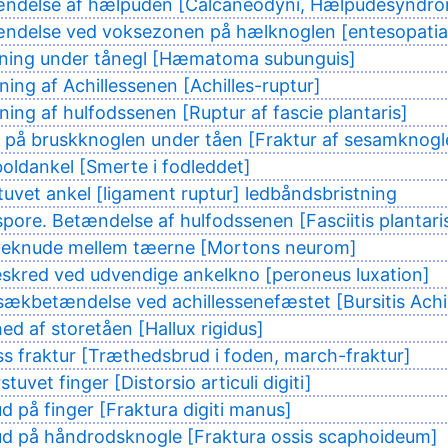
ændelse af hælpuden [Calcaneodyni, Hælpudesyndr
ndelse ved voksezonen på hælknoglen [entesopatia 
dning under tånegl [Hæmatoma subunguis]
ning af Achillessenen [Achilles-ruptur]
tning af hulfodssenen [Ruptur af fascie plantaris]
 på bruskknoglen under tåen [Fraktur af sesamknogl
oldankel [Smerte i fodleddet]
tuvet ankel [ligament ruptur] ledbåndsbristning
pore. Betændelse af hulfodssenen [Fasciitis plantari
veknude mellem tæerne [Mortons neurom]
skred ved udvendige ankelkno [peroneus luxation]
sækbetændelse ved achillessenefæstet [Bursitis Achil
ed af storetåen [Hallux rigidus]
ss fraktur [Træthedsbrud i foden, march-fraktur]
tuvet finger [Distorsio articuli digiti]
d på finger [Fraktura digiti manus]
ud på håndrodsknogle [Fraktura ossis scaphoideum]