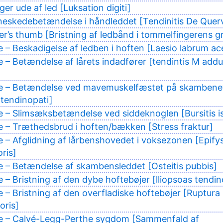
er ude af led [Luksation digiti]
eskedebetændelse i håndleddet [Tendinitis De Quer
er’s thumb [Bristning af ledbånd i tommelfingerens g
e – Beskadigelse af ledben i hoften [Laesio labrum ac
e – Betændelse af lårets indadfører [tendintis M add
ke – Betændelse ved mavemuskelfæstet på skambene
tendinopati]
e – Slimsæksbetændelse ved siddeknoglen [Bursitis i
e – Træthedsbrud i hoften/bækken [Stress fraktur]
e – Afglidning af lårbenshovedet i voksezonen [Epifys
ris]
e – Betændelse af skambensleddet [Osteitis pubbis]
e – Bristning af den dybe hoftebøjer [lliopsoas tendin
e – Bristning af den overfladiske hoftebøjer [Ruptura
oris]
ke – Calvé-Legg-Perthe sygdom [Sammenfald af