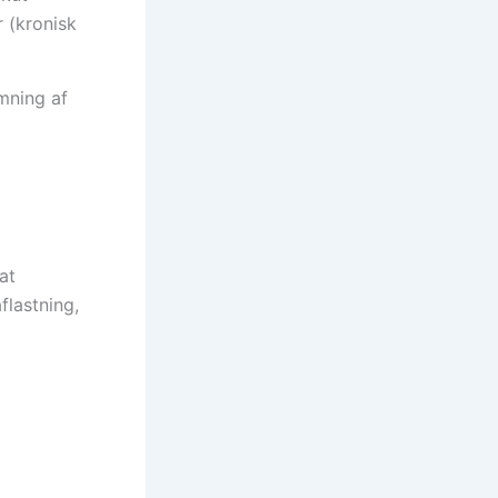
 (kronisk
mning af
at
flastning,