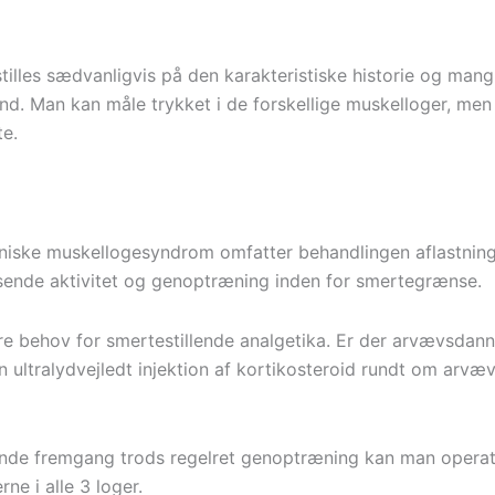
tilles sædvanligvis på den karakteristiske historie og man
nd. Man kan måle trykket i de forskellige muskelloger, men 
te.
niske muskellogesyndrom omfatter behandlingen aflastning
ende aktivitet og genoptræning inden for smertegrænse.
e behov for smertestillende analgetika. Er der arvævsdanne
n ultralydvejledt injektion af kortikosteroid rundt om arv
de fremgang trods regelret genoptræning kan man operati
ne i alle 3 loger.