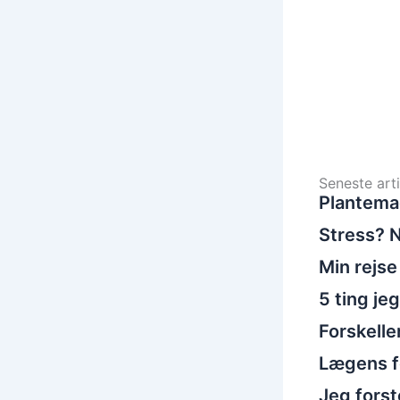
Seneste arti
Plantema
Stress? N
Min rejse
5 ting je
Forskelle
Lægens fo
Jeg fors