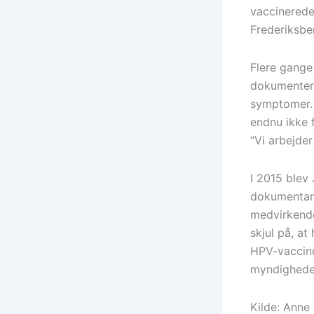
vaccinerede
Frederiksbe
Flere gange
dokumenter
symptomer. 
endnu ikke 
“Vi arbejder
I 2015 blev
dokumentarf
medvirkende 
skjul på, a
HPV-vaccine
myndigheder 
Kilde: Anne