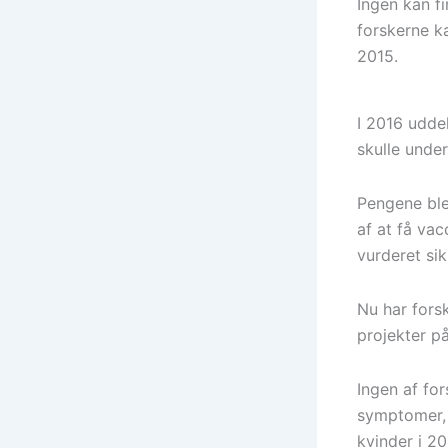
Ingen kan f
forskerne k
2015.
I 2016 uddel
skulle unde
Pengene blev
af at få va
vurderet si
Nu har forsk
projekter p
Ingen af fo
symptomer, 
kvinder i 20