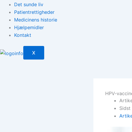
Det sunde liv
Patientrettigheder
Medicinens historie
Hjælpemidler
Kontakt
X
HPV-vaccine
Artik
Sidst
Artik