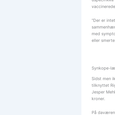
vaccinerede
“Der er int
sammenhæng
med sympto
eller smerte
Synkope-læ
Sidst men i
tilknyttet R
Jesper Mehl
kroner.
På daværen