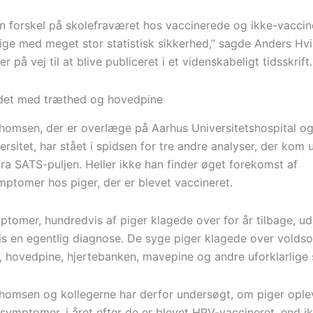
en forskel på skolefraværet hos vaccinerede og ikke-vaccin
sige med meget stor statistisk sikkerhed,” sagde Anders Hv
er på vej til at blive publiceret i et videnskabeligt tidsskrift.
ndet med træthed og hovedpine
homsen, der er overlæge på Aarhus Universitetshospital og
rsitet, har stået i spidsen for tre andre analyser, der kom 
fra SATS-puljen. Heller ikke han finder øget forekomst af
tomer hos piger, der er blevet vaccineret.
tomer, hundredvis af piger klagede over for år tilbage, ud
s en egentlig diagnose. De syge piger klagede over volds
 hovedpine, hjertebanken, mavepine og andre uforklarlige
homsen og kollegerne har derfor undersøgt, om piger oplev
 symptomer, i året efter de er blevet HPV-vaccineret, end i