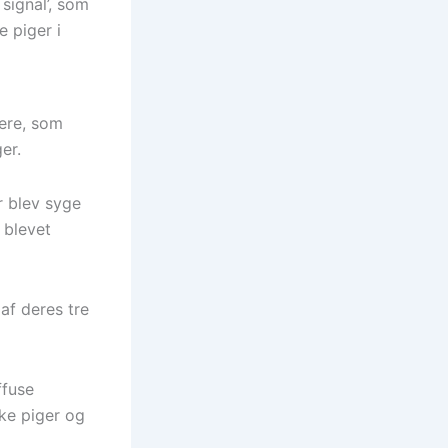
ignal’, som
 piger i
kere, som
er.
r blev syge
 blevet
af deres tre
ffuse
ke piger og