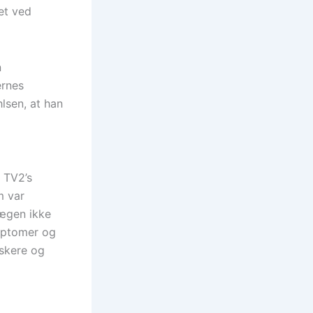
et ved
n
ernes
lsen, at han
 TV2’s
m var
lægen ikke
mptomer og
rskere og