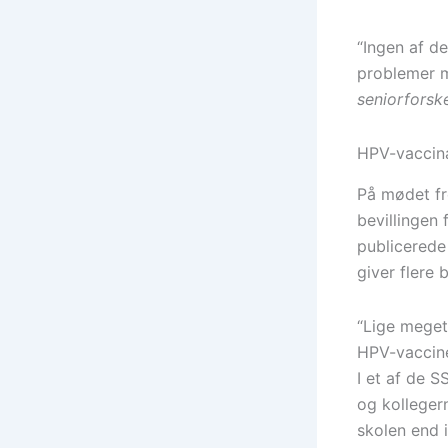
“Ingen af de
problemer 
seniorforsk
HPV-vaccin
På mødet fr
bevillingen 
publicerede
giver flere 
“Lige meget,
HPV-vaccine
I et af de S
og kolleger
skolen end 