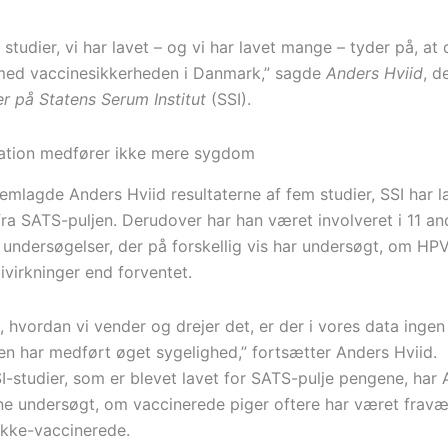
 studier, vi har lavet – og vi har lavet mange – tyder på, at 
med vaccinesikkerheden i Danmark,” sagde
Anders Hviid
, d
er på Statens Serum Institut
(SSI).
ation medfører ikke mere sygdom
emlagde Anders Hviid resultaterne af fem studier, SSI har l
fra SATS-puljen. Derudover har han været involveret i 11 an
 undersøgelser, der på forskellig vis har undersøgt, om HP
bivirkninger end forventet.
 hvordan vi vender og drejer det, er der i vores data ingen
n har medført øget sygelighed,” fortsætter Anders Hviid.
SI-studier, som er blevet lavet for SATS-pulje pengene, har
ne undersøgt, om vaccinerede piger oftere har været fravæ
ikke-vaccinerede.