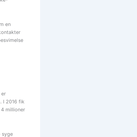
om en
ontakter
besvimelse
 er
 I 2016 fik
4 millioner
e syge