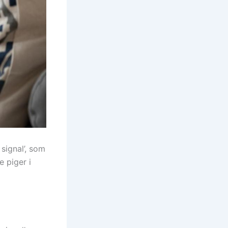
ignal’, som
 piger i