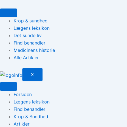
Gå
til
indholdet
Krop & sundhed
Lægens leksikon
Det sunde liv
Find behandler
Medicinens historie
Alle Artikler
X
Forsiden
Lægens leksikon
Find behandler
Krop & Sundhed
Artikler