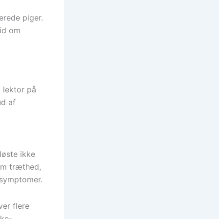
erede piger.
iid om
 lektor på
ud af
løste ikke
om træthed,
 symptomer.
er flere
kke-