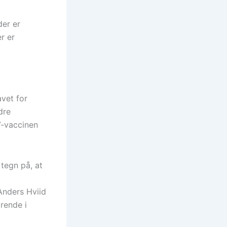
der er
er er
avet for
dre
V-vaccinen
 tegn på, at
 Anders Hviid
rende i