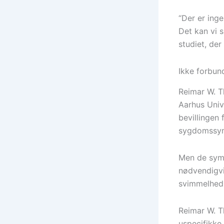
“Der er ing
Det kan vi 
studiet, der 
Ikke forbu
Reimar W. T
Aarhus Unive
bevillingen 
sygdomssymp
Men de symp
nødvendigvi
svimmelhed,
Reimar W. T
uspecifikke