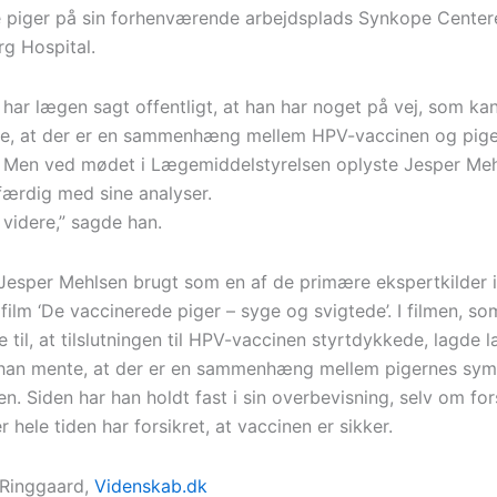
 piger på sin forhenværende arbejdsplads Synkope Center
rg Hospital.
 har lægen sagt offentligt, at han har noget på vej, som ka
e, at der er en sammenhæng mellem HPV-vaccinen og pig
Men ved mødet i Lægemiddelstyrelsen oplyste Jesper Meh
færdig med sine analyser.
 videre,” sagde han.
 Jesper Mehlsen brugt som en af de primære ekspertkilder i
ilm ‘De vaccinerede piger – syge og svigtede’. I filmen, so
til, at tilslutningen til HPV-vaccinen styrtdykkede, lagde 
t han mente, at der er en sammenhæng mellem pigernes sy
n. Siden har han holdt fast i sin overbevisning, selv om fo
hele tiden har forsikret, at vaccinen er sikker.
 Ringgaard,
Videnskab.dk