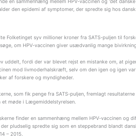
inde en sammenhæng mellem HPV-vaccinen og ‘det danske s
alder den epidemi af symptomer, der spredte sig hos danske
te Folketinget syv millioner kroner fra SATS-puljen til fors
rsøge, om HPV-vaccinen giver usædvanlig mange bivirkning
 uddelt, fordi der var blevet rejst en mistanke om, at pige
ccinen mod livmoderhalskræft, selv om den igen og igen var
kker af forskere og myndigheder.
erne, som fik penge fra SATS-puljen, fremlagt resultaterne 
å et møde i Lægemiddelstyrelsen.
rskerne finder en sammenhæng mellem HPV-vaccinen og di
der pludselig spredte sig som en steppebrand blandt dans
14 – 2015.