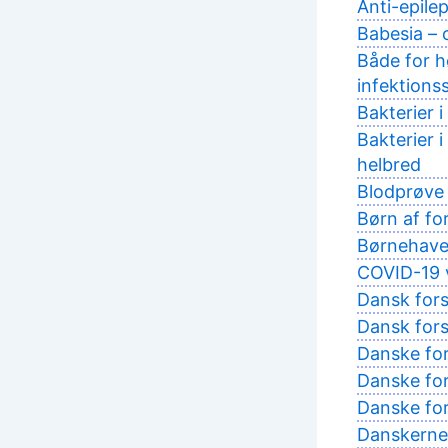
Anti-epile
Babesia –
Både for hø
infektion
Bakterier
Bakterier 
helbred
Blodprøve 
Børn af fo
Børnehaveb
COVID-19 v
Dansk fors
Dansk fors
Danske for
Danske fo
Danske fo
Danskernes 