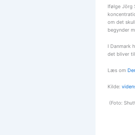
Ifølge Jörg
koncentrati
om det skull
begynder ma
I Danmark ha
det bliver t
Læs om
De
Kilde:
viden
(Foto: Shut