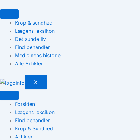
Gå
til
indholdet
Krop & sundhed
Lægens leksikon
Det sunde liv
Find behandler
Medicinens historie
Alle Artikler
X
Forsiden
Lægens leksikon
Find behandler
Krop & Sundhed
Artikler