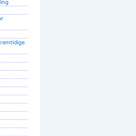
ling
or
fremtidige