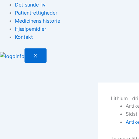
Det sunde liv
Patientrettigheder
Medicinens historie
Hjælpemidler
Kontakt
X
Lithium i d
Artik
Sidst
Artik
Jo mere lith