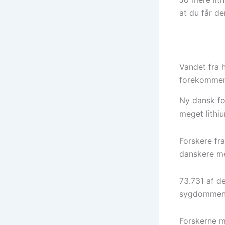
at du får de
Vandet fra h
forekommen
Ny dansk fo
meget lithiu
Forskere fr
danskere me
73.731 af d
sygdommen
Forskerne m