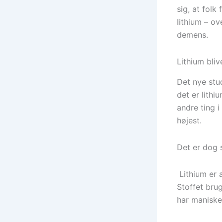
sig, at folk
lithium – ov
demens.
Lithium bliv
Det nye stud
det er lithi
andre ting i
højest.
Det er dog s
Lithium er a
Stoffet bru
har maniske