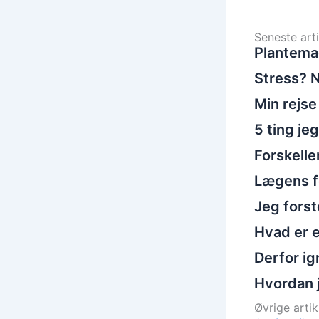
Seneste arti
Plantema
Stress? N
Min rejse
5 ting je
Forskelle
Lægens fo
Jeg fors
Hvad er e
Derfor ig
Hvordan 
Øvrige artikl