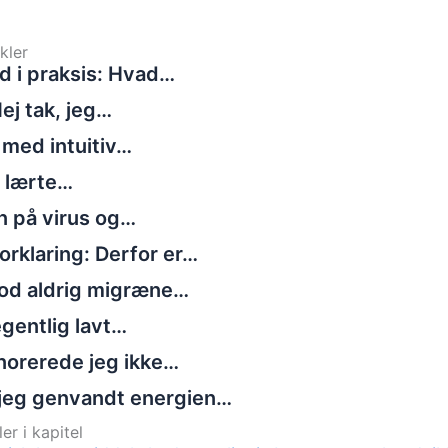
kler
d i praksis: Hvad…
ej tak, jeg…
 med intuitiv…
g lærte…
n på virus og…
rklaring: Derfor er…
tod aldrig migræne…
gentlig lavt…
norerede jeg ikke…
jeg genvandt energien…
er i kapitel