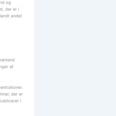
and og
t, der er i
blandt andet
Grønland
nger af
entrationer.
hner, der er
ubliceret i