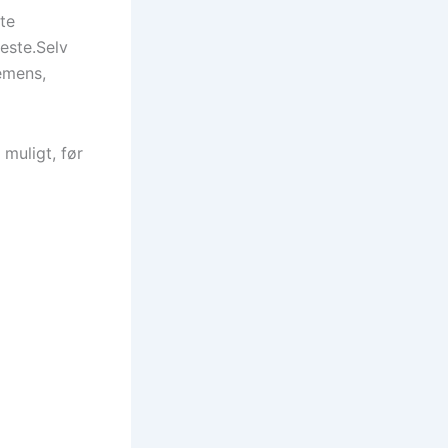
te
este.Selv
demens,
 muligt, før