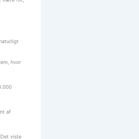
naturligt
lem, hvor
0.000
mt af
 Det viste