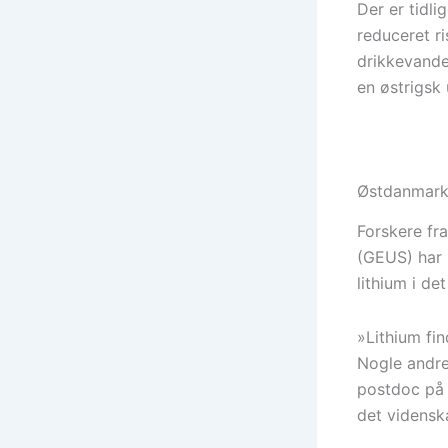
Der er tidl
reduceret ri
drikkevandet
en østrigsk
Østdanmark 
Forskere fr
(GEUS) har i
lithium i de
»Lithium fi
Nogle andre 
postdoc på 
det vidensk