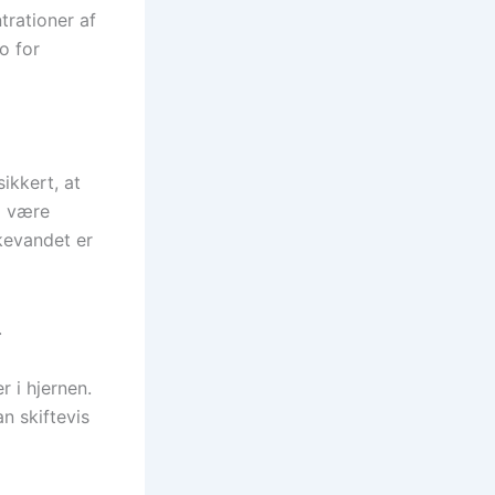
trationer af
o for
ikkert, at
el være
kkevandet er
.
r i hjernen.
n skiftevis