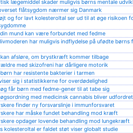
ptisk lægemiddel skader muligvis børns mentale udvik
 overset flåtsygdom nærmer sig Danmark
jt og for lavt kolesteroltal ser ud til at øge risikoen f
ssygdomme
 i din mund kan være forbundet med fedme
i livmoderen har muligvis indflydelse på ufødte børns 
kan afsløre, om brystkræft kommer tilbage
rældre med skizofreni har dårligere motorik
ørn har resistente bakterier i tarmen
iser sig i statistikkerne for overdødelighed
øg får børn med fedme-gener til at tabe sig
øgsordning med medicinsk cannabis bliver udfordret
skere finder ny forsvarslinje i immunforsvaret
rskere har måske fundet behandling mod kræft
rskere opdager lovende behandling mod lungekræft
kolesteroltal er faldet støt viser globalt studie