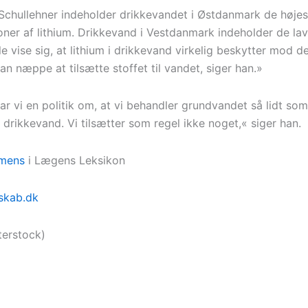
 Schullehner indeholder drikkevandet i Østdanmark de højes
oner af lithium. Drikkevand i Vestdanmark indeholder de lav
e vise sig, at lithium i drikkevand virkelig beskytter mod 
n næppe at tilsætte stoffet til vandet, siger han.»
r vi en politik om, at vi behandler grundvandet så lidt som
il drikkevand. Vi tilsætter som regel ikke noget,« siger han.
mens
i Lægens Leksikon
skab.dk
terstock)