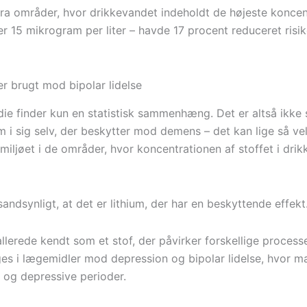
 fra områder, hvor drikkevandet indeholdt de højeste koncen
er 15 mikrogram per liter – havde 17 procent reduceret risik
er brugt mod bipolar lidelse
ie finder kun en statistisk sammenhæng. Det er altså ikke s
um i sig selv, der beskytter mod demens – det kan lige så v
 miljøet i de områder, hvor koncentrationen af stoffet i dri
andsynligt, at det er lithium, der har en beskyttende effekt
llerede kendt som et stof, der påvirker forskellige processe
ges i lægemidler mod depression og bipolar lidelse, hvor ma
 og depressive perioder.