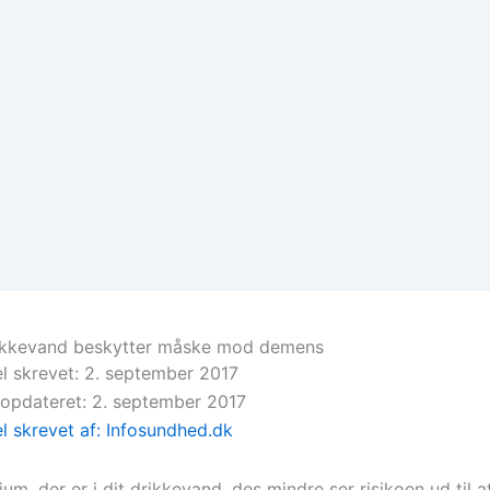
rikkevand beskytter måske mod demens
el skrevet: 2. september 2017
 opdateret: 2. september 2017
el skrevet af: Infosundhed.dk
ium, der er i dit drikkevand, des mindre ser risikoen ud til a