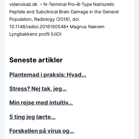
videnskab.dk – N-Terminal Pro–B-Type Natriuretic
Peptide and Subclinical Brain Damage in the General
Population, Radiology (2016), doi
10.1148/radiol.2016160548•
Magnus Nakrem
Lyngbakkens profil (UiO)
Seneste artikler
Plantemad i praksis: Hvad…
Stress? Nej tak, jeg…
Min rejse med intuitiv…
5 ting jeg lærte…
Forskellen på virus og…