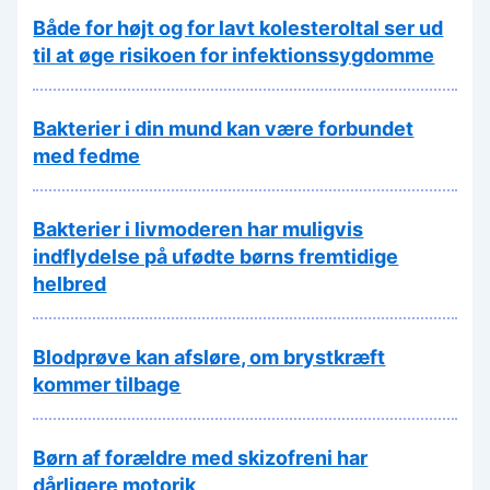
Både for højt og for lavt kolesteroltal ser ud
til at øge risikoen for infektionssygdomme
Bakterier i din mund kan være forbundet
med fedme
Bakterier i livmoderen har muligvis
indflydelse på ufødte børns fremtidige
helbred
Blodprøve kan afsløre, om brystkræft
kommer tilbage
Børn af forældre med skizofreni har
dårligere motorik