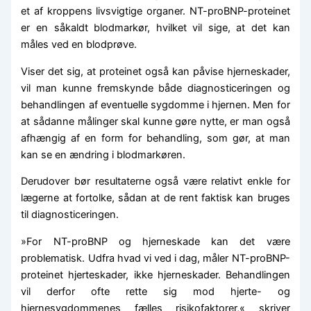
et af kroppens livsvigtige organer. NT-proBNP-proteinet
er en såkaldt blodmarkør, hvilket vil sige, at det kan
måles ved en blodprøve.
Viser det sig, at proteinet også kan påvise hjerneskader,
vil man kunne fremskynde både diagnosticeringen og
behandlingen af eventuelle sygdomme i hjernen. Men for
at sådanne målinger skal kunne gøre nytte, er man også
afhængig af en form for behandling, som gør, at man
kan se en ændring i blodmarkøren.
Derudover bør resultaterne også være relativt enkle for
lægerne at fortolke, sådan at de rent faktisk kan bruges
til diagnosticeringen.
»For NT-proBNP og hjerneskade kan det være
problematisk. Udfra hvad vi ved i dag, måler NT-proBNP-
proteinet hjerteskader, ikke hjerneskader. Behandlingen
vil derfor ofte rette sig mod hjerte- og
hjernesygdommenes fælles risikofaktorer,« skriver