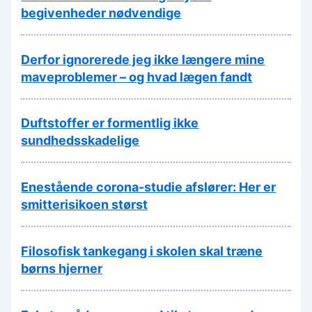
begivenheder nødvendige
Derfor ignorerede jeg ikke længere mine
maveproblemer – og hvad lægen fandt
Duftstoffer er formentlig ikke
sundhedsskadelige
Enestående corona-studie afslører: Her er
smitterisikoen størst
Filosofisk tankegang i skolen skal træne
børns hjerner