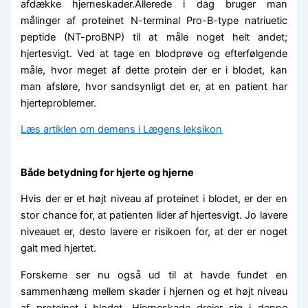
afdække hjerneskader.Allerede i dag bruger man
målinger af proteinet N-terminal Pro-B-type natriuetic
peptide (NT-proBNP) til at måle noget helt andet;
hjertesvigt. Ved at tage en blodprøve og efterfølgende
måle, hvor meget af dette protein der er i blodet, kan
man afsløre, hvor sandsynligt det er, at en patient har
hjerteproblemer.
Læs artiklen om demens i Lægens leksikon
Både betydning for hjerte og hjerne
Hvis der er et højt niveau af proteinet i blodet, er der en
stor chance for, at patienten lider af hjertesvigt. Jo lavere
niveauet er, desto lavere er risikoen for, at der er noget
galt med hjertet.
Forskerne ser nu også ud til at havde fundet en
sammenhæng mellem skader i hjernen og et højt niveau
af proteinet i blodet. Hjerneskade drejer sig i denne