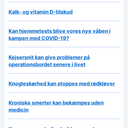
Kalk- og vitamin D-tilskud
Kan hjemmetests blive vores nye våben i
kampen mod COVID-19?
Kejsersnit kan give problemer på
operationsbordet senere i livet
Knogleskørhed kan stoppes med rødkløver
Kroniske smerter kan bekæmpes uden
medicin