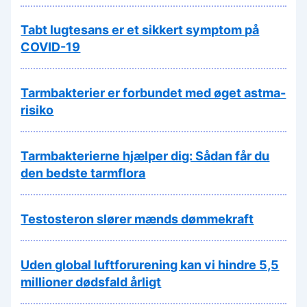
Tabt lugtesans er et sikkert symptom på
COVID-19
Tarmbakterier er forbundet med øget astma-
risiko
Tarmbakterierne hjælper dig: Sådan får du
den bedste tarmflora
Testosteron slører mænds dømmekraft
Uden global luftforurening kan vi hindre 5,5
millioner dødsfald årligt