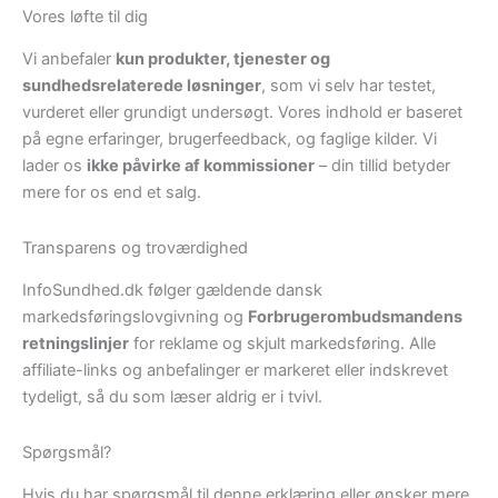
Vores løfte til dig
Vi anbefaler
kun produkter, tjenester og
sundhedsrelaterede løsninger
, som vi selv har testet,
vurderet eller grundigt undersøgt. Vores indhold er baseret
på egne erfaringer, brugerfeedback, og faglige kilder. Vi
lader os
ikke påvirke af kommissioner
– din tillid betyder
mere for os end et salg.
Transparens og troværdighed
InfoSundhed.dk følger gældende dansk
markedsføringslovgivning og
Forbrugerombudsmandens
retningslinjer
for reklame og skjult markedsføring. Alle
affiliate-links og anbefalinger er markeret eller indskrevet
tydeligt, så du som læser aldrig er i tvivl.
Spørgsmål?
Hvis du har spørgsmål til denne erklæring eller ønsker mere