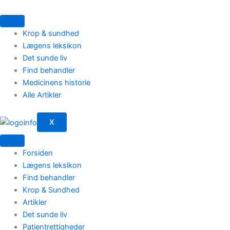
Gå
til
indholdet
Krop & sundhed
Lægens leksikon
Det sunde liv
Find behandler
Medicinens historie
Alle Artikler
X
Forsiden
Lægens leksikon
Find behandler
Krop & Sundhed
Artikler
Det sunde liv
Patientrettigheder