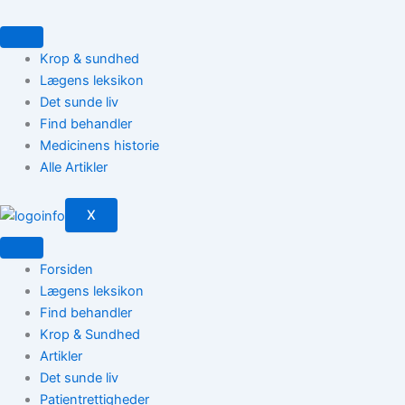
Gå
til
indholdet
Krop & sundhed
Lægens leksikon
Det sunde liv
Find behandler
Medicinens historie
Alle Artikler
X
Forsiden
Lægens leksikon
Find behandler
Krop & Sundhed
Artikler
Det sunde liv
Patientrettigheder