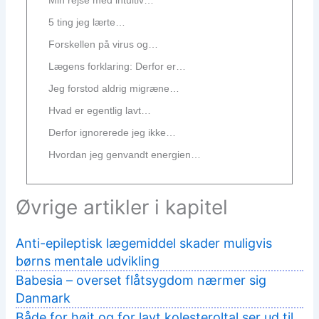
5 ting jeg lærte…
Forskellen på virus og…
Lægens forklaring: Derfor er…
Jeg forstod aldrig migræne…
Hvad er egentlig lavt…
Derfor ignorerede jeg ikke…
Hvordan jeg genvandt energien…
Øvrige artikler i kapitel
Anti-epileptisk lægemiddel skader muligvis
børns mentale udvikling
Babesia – overset flåtsygdom nærmer sig
Danmark
Både for højt og for lavt kolesteroltal ser ud til