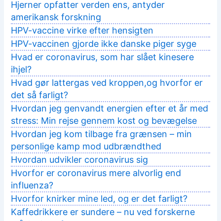
Hjerner opfatter verden ens, antyder
amerikansk forskning
HPV-vaccine virke efter hensigten
HPV-vaccinen gjorde ikke danske piger syge
Hvad er coronavirus, som har slået kinesere
ihjel?
Hvad gør lattergas ved kroppen,og hvorfor er
det så farligt?
Hvordan jeg genvandt energien efter et år med
stress: Min rejse gennem kost og bevægelse
Hvordan jeg kom tilbage fra grænsen – min
personlige kamp mod udbrændthed
Hvordan udvikler coronavirus sig
Hvorfor er coronavirus mere alvorlig end
influenza?
Hvorfor knirker mine led, og er det farligt?
Kaffedrikkere er sundere – nu ved forskerne