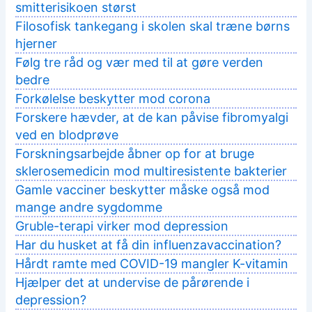
smitterisikoen størst
Filosofisk tankegang i skolen skal træne børns
hjerner
Følg tre råd og vær med til at gøre verden
bedre
Forkølelse beskytter mod corona
Forskere hævder, at de kan påvise fibromyalgi
ved en blodprøve
Forskningsarbejde åbner op for at bruge
sklerosemedicin mod multiresistente bakterier
Gamle vacciner beskytter måske også mod
mange andre sygdomme
Gruble-terapi virker mod depression
Har du husket at få din influenzavaccination?
Hårdt ramte med COVID-19 mangler K-vitamin
Hjælper det at undervise de pårørende i
depression?