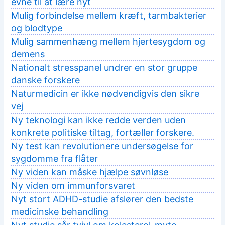
evne til at lære nyt
Mulig forbindelse mellem kræft, tarmbakterier
og blodtype
Mulig sammenhæng mellem hjertesygdom og
demens
Nationalt stresspanel undrer en stor gruppe
danske forskere
Naturmedicin er ikke nødvendigvis den sikre
vej
Ny teknologi kan ikke redde verden uden
konkrete politiske tiltag, fortæller forskere.
Ny test kan revolutionere undersøgelse for
sygdomme fra flåter
Ny viden kan måske hjælpe søvnløse
Ny viden om immunforsvaret
Nyt stort ADHD-studie afslører den bedste
medicinske behandling