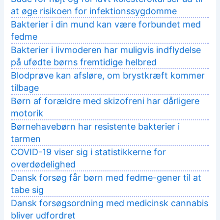
at øge risikoen for infektionssygdomme
Bakterier i din mund kan være forbundet med
fedme
Bakterier i livmoderen har muligvis indflydelse
på ufødte børns fremtidige helbred
Blodprøve kan afsløre, om brystkræft kommer
tilbage
Børn af forældre med skizofreni har dårligere
motorik
Børnehavebørn har resistente bakterier i
tarmen
COVID-19 viser sig i statistikkerne for
overdødelighed
Dansk forsøg får børn med fedme-gener til at
tabe sig
Dansk forsøgsordning med medicinsk cannabis
bliver udfordret