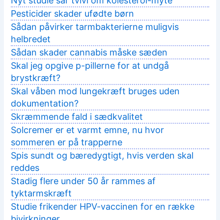
Nyt studie sår tvivl om kolesterol-myte
Pesticider skader ufødte børn
Sådan påvirker tarmbakterierne muligvis
helbredet
Sådan skader cannabis måske sæden
Skal jeg opgive p-pillerne for at undgå
brystkræft?
Skal våben mod lungekræft bruges uden
dokumentation?
Skræmmende fald i sædkvalitet
Solcremer er et varmt emne, nu hvor
sommeren er på trapperne
Spis sundt og bæredygtigt, hvis verden skal
reddes
Stadig flere under 50 år rammes af
tyktarmskræft
Studie frikender HPV-vaccinen for en række
bivirkninger