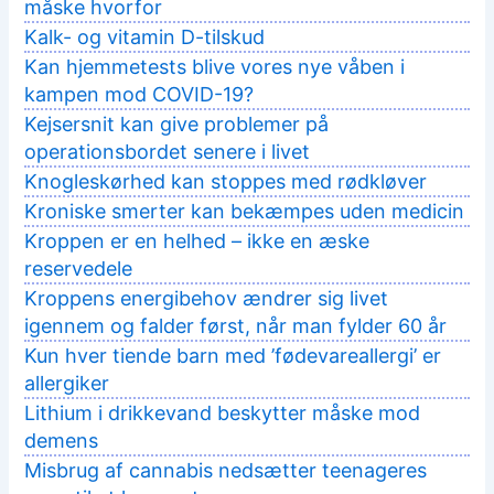
måske hvorfor
Kalk- og vitamin D-tilskud
Kan hjemmetests blive vores nye våben i
kampen mod COVID-19?
Kejsersnit kan give problemer på
operationsbordet senere i livet
Knogleskørhed kan stoppes med rødkløver
Kroniske smerter kan bekæmpes uden medicin
Kroppen er en helhed – ikke en æske
reservedele
Kroppens energibehov ændrer sig livet
igennem og falder først, når man fylder 60 år
Kun hver tiende barn med ’fødevareallergi’ er
allergiker
Lithium i drikkevand beskytter måske mod
demens
Misbrug af cannabis nedsætter teenageres