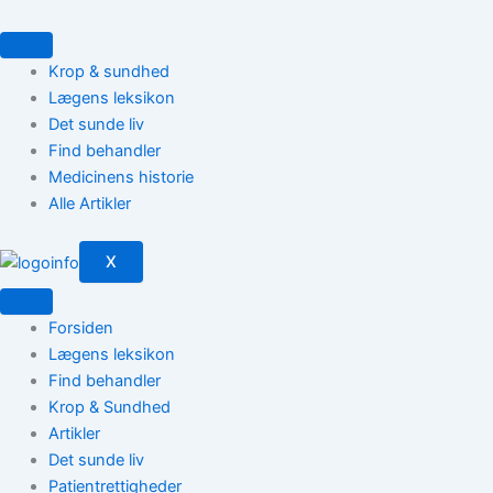
Gå
til
indholdet
Krop & sundhed
Lægens leksikon
Det sunde liv
Find behandler
Medicinens historie
Alle Artikler
X
Forsiden
Lægens leksikon
Find behandler
Krop & Sundhed
Artikler
Det sunde liv
Patientrettigheder