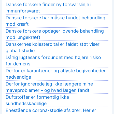
Danske forskere finder ny forsvarslinje i
immunforsvaret
Danske forskere har måske fundet behandling
mod kræft
Danske forskere opdager lovende behandling
mod lungekræft
Danskernes kolesteroltal er faldet støt viser
globalt studie
Dårlig lugtesans forbundet med højere risiko
for demens
Derfor er karantæner og aflyste begivenheder
nødvendige
Derfor ignorerede jeg ikke længere mine
maveproblemer – og hvad lægen fandt
Duftstoffer er formentlig ikke
sundhedsskadelige
Enestående corona-studie afslører: Her er