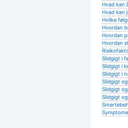
Hvad kan å
Hvad kan j
Hvilke føl
Hvordan be
Hvordan på
Hvordan st
Risikofakt
Slidgigt i 
Slidgigt i 
Slidgigt i 
Slidgigt o
Slidgigt og
Slidgigt o
Smertebeha
Symptomer 