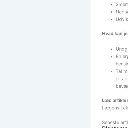
Smert
Nedsa
Udvik
Hvad kan je
Undgå
En er
hensi
Tal m
erfar
bevæ
Læs artikl
Lægens Lek
Seneste arti