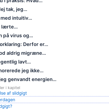
d i praksis: Hvad…
ej tak, jeg…
 med intuitiv…
g lærte…
n på virus og…
rklaring: Derfor er…
tod aldrig migræne…
gentlig lavt…
norerede jeg ikke…
jeg genvandt energien…
er i kapitel
se af slidgigt
erdagen
idgigt?