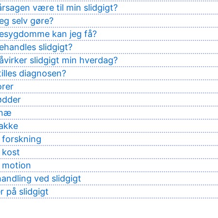
rsagen være til min slidgigt?
eg selv gøre?
gesygdomme kan jeg få?
handles slidgigt?
virker slidgigt min hverdag?
illes diagnosen?
orer
fødder
knæ
nakke
g forskning
 kost
g motion
ndling ved slidgigt
på slidgigt