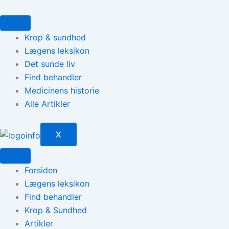
Gå
til
indholdet
Krop & sundhed
Lægens leksikon
Det sunde liv
Find behandler
Medicinens historie
Alle Artikler
X
Forsiden
Lægens leksikon
Find behandler
Krop & Sundhed
Artikler