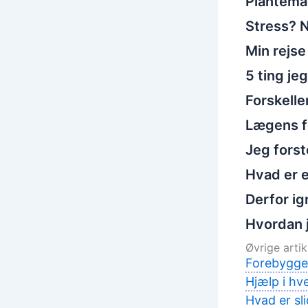
Plantema
Stress? N
Min rejse
5 ting je
Forskelle
Lægens fo
Jeg fors
Hvad er e
Derfor ig
Hvordan 
Øvrige artikl
Forebyggel
Hjælp i hv
Hvad er sl