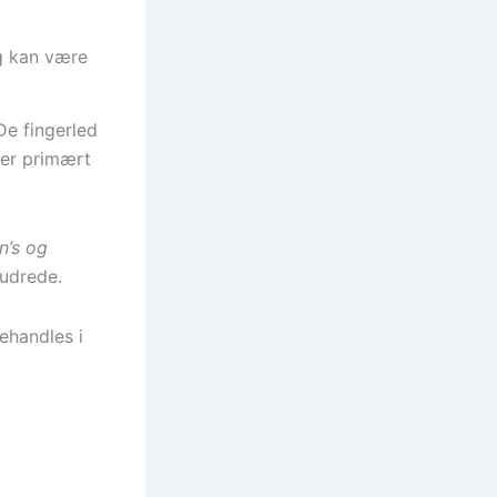
og kan være
De fingerled
 er primært
n’s og
nudrede.
ehandles i