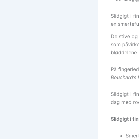
Slidgigt i 
en smertefu
De stive og
som påvirke
bløddelene 
På fingerl
Bouchard’s 
Slidgigt i f
dag med ro
Slidgigt i 
Smert