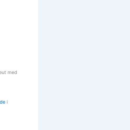
peut med
ude
i