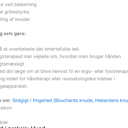
e ved belastning
t gribestyrke
ling af knuder
g selv gøre:
 at overbelaste det smertefulde led.
goterapeut kan vejlede om, hvordan man bruger hånden
gtsmæssigt
ed din læge om at blive henvist til en ergo- eller fysiotera
ing inden for håndterapi eller reumatologiske lidelser i
geapparatet.
en om
:
Slidgigt i fingerled [Bouchards knude, Heberdens kn
sikon
kler