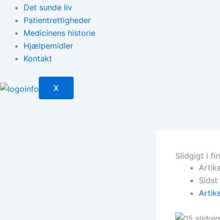
Det sunde liv
Patientrettigheder
Medicinens historie
Hjælpemidler
Kontakt
X
Slidgigt i fi
Artik
Sidst
Artik