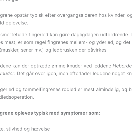
fingrene opstår typisk efter overgangsalderen hos kvinder, 
ld oplevelse.
 smertefulde fingerled kan gøre dagligdagen udfordrende.
s mest, er som regel fingrenes mellem- og yderled, og det
(muskler, sener mv.) og ledbrusken der påvirkes.
eddene kan der optræde ømme knuder ved leddene
Heberde
knuder
. Det går over igen, men efterlader leddene noget k
ingerled og tommelfingrenes rodled er mest almindelig, og b
dledsoperation.
fingrene opleves typisk med symptomer som:
e, stivhed og hævelse