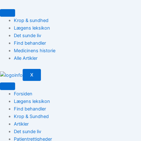
Gå
til
indholdet
Krop & sundhed
Lægens leksikon
Det sunde liv
Find behandler
Medicinens historie
Alle Artikler
X
Forsiden
Lægens leksikon
Find behandler
Krop & Sundhed
Artikler
Det sunde liv
Patientrettigheder