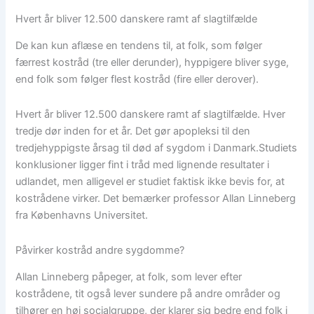
Hvert år bliver 12.500 danskere ramt af slagtilfælde
De kan kun aflæse en tendens til, at folk, som følger
færrest kostråd (tre eller derunder), hyppigere bliver syge,
end folk som følger flest kostråd (fire eller derover).
Hvert år bliver 12.500 danskere ramt af slagtilfælde. Hver
tredje dør inden for et år. Det gør apopleksi til den
tredjehyppigste årsag til død af sygdom i Danmark.Studiets
konklusioner ligger fint i tråd med lignende resultater i
udlandet, men alligevel er studiet faktisk ikke bevis for, at
kostrådene virker. Det bemærker professor Allan Linneberg
fra Københavns Universitet.
Påvirker kostråd andre sygdomme?
Allan Linneberg påpeger, at folk, som lever efter
kostrådene, tit også lever sundere på andre områder og
tilhører en høj socialgruppe, der klarer sig bedre end folk i