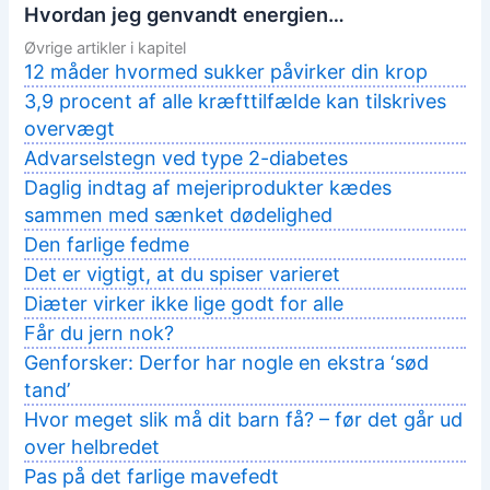
Hvordan jeg genvandt energien…
Øvrige artikler i kapitel
12 måder hvormed sukker påvirker din krop
3,9 procent af alle kræfttilfælde kan tilskrives
overvægt
Advarselstegn ved type 2-diabetes
Daglig indtag af mejeriprodukter kædes
sammen med sænket dødelighed
Den farlige fedme
Det er vigtigt, at du spiser varieret
Diæter virker ikke lige godt for alle
Får du jern nok?
Genforsker: Derfor har nogle en ekstra ‘sød
tand’
Hvor meget slik må dit barn få? – før det går ud
over helbredet
Pas på det farlige mavefedt