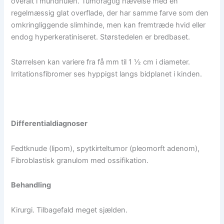
overalt i mundhulen. Tumoragtig hævelse med en
regelmæssig glat overflade, der har samme farve som den
omkringliggende slimhinde, men kan fremtræde hvid eller
endog hyperkeratiniseret. Størstedelen er bredbaset.
Størrelsen kan variere fra få mm til 1 ½ cm i diameter.
Irritationsfibromer ses hyppigst langs bidplanet i kinden.
Differentialdiagnoser
Fedtknude (lipom), spytkirteltumor (pleomorft adenom),
Fibroblastisk granulom med ossifikation.
Behandling
Kirurgi. Tilbagefald meget sjælden.