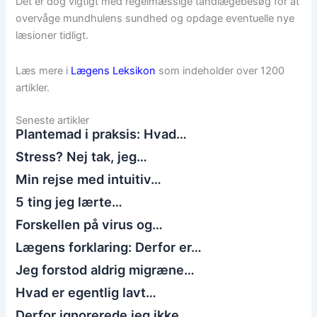
Det er dog vigtigt med regelmæssige tandlægebesøg for at
overvåge mundhulens sundhed og opdage eventuelle nye
læsioner tidligt.
Læs mere i
Lægens Leksikon
som indeholder over 1200
artikler.
Seneste artikler
Plantemad i praksis: Hvad…
Stress? Nej tak, jeg…
Min rejse med intuitiv…
5 ting jeg lærte…
Forskellen på virus og…
Lægens forklaring: Derfor er…
Jeg forstod aldrig migræne…
Hvad er egentlig lavt…
Derfor ignorerede jeg ikke…