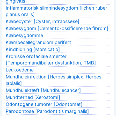
gingivitis]
Inflammatorisk slimhindesygdom [lichen ruber
planus oralis]
Kæbecyster [Cyster, intraossøse]
Kæbesygdom [Cemento-ossificerende fibrom]
Kæbesygdomme
Kæmpecellegranulom perifert
Kindbidning [Morsicatio]
Kroniske orofaciale smerter
[Temporomandibulær dysfunktion, TMD]
Leukoedema
Mundhuleinfektion [Herpes simplex. Herbes
labialis]
Mundhulekræft [Mundhulecancer]
Mundtørhed [Xerostomi]
Odontogene tumorer [Odontomet]
Parodontose [Parodontitis marginalis]