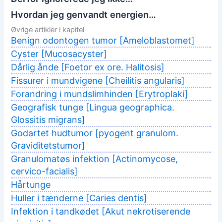
Hvordan jeg genvandt energien…
Øvrige artikler i kapitel
Benign odontogen tumor [Ameloblastomet]
Cyster [Mucosacyster]
Dårlig ånde [Foetor ex ore. Halitosis]
Fissurer i mundvigene [Cheilitis angularis]
Forandring i mundslimhinden [Erytroplaki]
Geografisk tunge [Lingua geographica.
Glossitis migrans]
Godartet hudtumor [pyogent granulom.
Graviditetstumor]
Granulomatøs infektion [Actinomycose,
cervico-facialis]
Hårtunge
Huller i tænderne [Caries dentis]
Infektion i tandkødet [Akut nekrotiserende