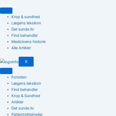
Gå
til
indholdet
Krop & sundhed
Lægens leksikon
Det sunde liv
Find behandler
Medicinens historie
Alle Artikler
X
Forsiden
Lægens leksikon
Find behandler
Krop & Sundhed
Artikler
Det sunde liv
Patientrettigheder