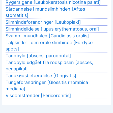
Rygers gane [Leukokeratosis nicotina palati]
Sårdannelse i mundslimhinden [Aftøs
stomatitis]
Slimhindeforandringer [Leukoplaki]
Slimhindelidelse [lupus erythematosus, oral]
Svamp i mundhulen [Candidiasis oralis]
Talgkirtler i den orale slimhinde [Fordyce
spots]
Tandbyld [absces, parodontal]
Tandbyld udgået fra rodspidsen [absces,
periapikal]
Tandkødsbetændelse [Gingivitis]
Tungeforandringer [Glossitis rhombica
mediana]
Visdomstænder [Pericoronitis]