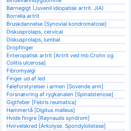
Bindevævssygdomme
Børnegigt (Juvenil idiopatisk artrit. JIA)
Borrelia artrit
Bruskdannelse [Synovial kondromatose]
Diskusprolaps, cervical
Diskusprolaps, lumbal
Dropfinger
Enteropatisk artrit [Artrit ved mb.Crohn og
Colitis ulcerosa]
Fibromyalgi
Finger ud af led
Føleforstyrelser i armen [Sovende arm]
Forsnævring af rygkanalen [Spinalstenose]
Gigtfeber [Febris reumatica]
Hammertå [Digitus malleus]
Hvide fingre [Raynauds syndrom]
Hvirvelskred [Arkolyse. Spondylolistese]