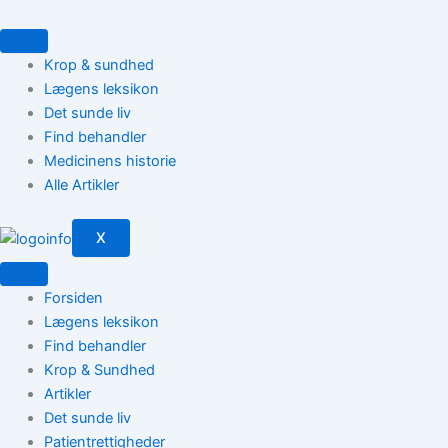
Gå
til
indholdet
Krop & sundhed
Lægens leksikon
Det sunde liv
Find behandler
Medicinens historie
Alle Artikler
X
Forsiden
Lægens leksikon
Find behandler
Krop & Sundhed
Artikler
Det sunde liv
Patientrettigheder