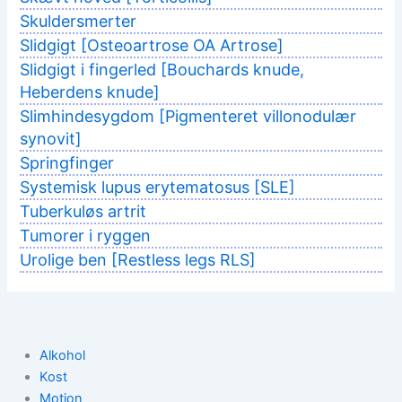
Skuldersmerter
Slidgigt [Osteoartrose OA Artrose]
Slidgigt i fingerled [Bouchards knude,
Heberdens knude]
Slimhindesygdom [Pigmenteret villonodulær
synovit]
Springfinger
Systemisk lupus erytematosus [SLE]
Tuberkuløs artrit
Tumorer i ryggen
Urolige ben [Restless legs RLS]
Alkohol
Kost
Motion