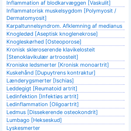
Inflammation af blodkarvæggen [Vaskulit]
Inflammatorisk muskelsygdom [Polymyosit /
Dermatomyosit]
Karpaltunnelsyndrom. Afklemning af medianus
Knogledød [Aseptisk knoglenekrose]
Knogleskørhed [Osteoporose]
Kronisk skleroserende klavikelosteit
[Stenoklavikulær artroosteit]
Kroniske ledsmerter [Kronisk monoartrit]
Kuskehånd [Dupuytrens kontraktur]
Lænderygsmerter [Ischias]
Leddegigt [Reumatoid artrit]
Ledinfektion [Infektiøs artrit]
Ledinflammation [Oligoartrit]
Ledmus [Dissekerende osteokondrit]
Lumbago [Hekseskud]
Lyskesmerter