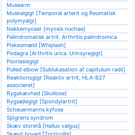
Musearm
Muskelgigt [Temporal arterit og Reumatisk
polymyalgi]
Nakkemyoser [myosis nuchae]
Palindromatisk artrit. Arthritis palindromica
Piskesmæld [Whiplash]
Podagra [Arthritis urica. Urinsyregigt]
Psoriasisgigt
Pulled elbow [Sublukasation af capitulum radii]
Reaktionsgigt [Reaktiv artrit, HLA-B27
associeret]
Rygskævhed [Skoliose]
Rygsøjlegigt [Spondylartrit]
Scheuermanns kyfose
Sjögrens syndrom
Skæv storetå [Hallux valgus]
Skævt hoved [Torticollis]