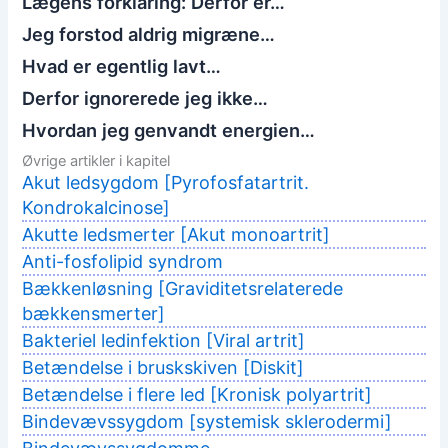
Lægens forklaring: Derfor er…
Jeg forstod aldrig migræne…
Hvad er egentlig lavt…
Derfor ignorerede jeg ikke…
Hvordan jeg genvandt energien…
Øvrige artikler i kapitel
Akut ledsygdom [Pyrofosfatartrit.
Kondrokalcinose]
Akutte ledsmerter [Akut monoartrit]
Anti-fosfolipid syndrom
Bækkenløsning [Graviditetsrelaterede
bækkensmerter]
Bakteriel ledinfektion [Viral artrit]
Betændelse i bruskskiven [Diskit]
Betændelse i flere led [Kronisk polyartrit]
Bindevævssygdom [systemisk sklerodermi]