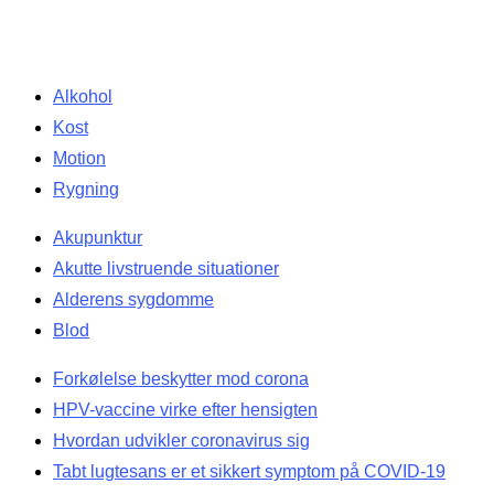
Alkohol
Kost
Motion
Rygning
Akupunktur
Akutte livstruende situationer
Alderens sygdomme
Blod
Forkølelse beskytter mod corona
HPV-vaccine virke efter hensigten
Hvordan udvikler coronavirus sig
Tabt lugtesans er et sikkert symptom på COVID-19