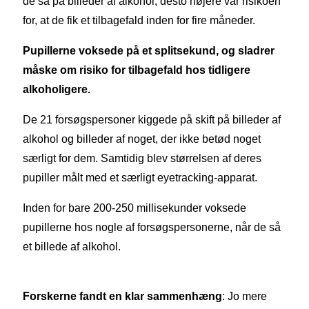
de så på billeder af alkohol, desto højere var risikoen
for, at de fik et tilbagefald inden for fire måneder.
Pupillerne voksede på et splitsekund, og sladrer
måske om risiko for tilbagefald hos tidligere
alkoholigere.
De 21 forsøgspersoner kiggede på skift på billeder af
alkohol og billeder af noget, der ikke betød noget
særligt for dem. Samtidig blev størrelsen af deres
pupiller målt med et særligt eyetracking-apparat.
Inden for bare 200-250 millisekunder voksede
pupillerne hos nogle af forsøgspersonerne, når de så
et billede af alkohol.
Forskerne fandt en klar sammenhæng
: Jo mere