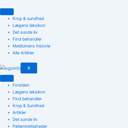
Gå
til
indholdet
Krop & sundhed
Lægens leksikon
Det sunde liv
Find behandler
Medicinens historie
Alle Artikler
X
Forsiden
Lægens leksikon
Find behandler
Krop & Sundhed
Artikler
Det sunde liv
Patientrettigheder