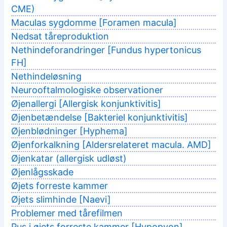
CME)
Maculas sygdomme [Foramen macula]
Nedsat tåreproduktion
Nethindeforandringer [Fundus hypertonicus
FH]
Nethindeløsning
Neurooftalmologiske observationer
Øjenallergi [Allergisk konjunktivitis]
Øjenbetændelse [Bakteriel konjunktivitis]
Øjenblødninger [Hyphema]
Øjenforkalkning [Aldersrelateret macula. AMD]
Øjenkatar (allergisk udløst)
Øjenlågsskade
Øjets forreste kammer
Øjets slimhinde [Naevi]
Problemer med tårefilmen
Pus i øjets forreste kammer [Hypopyon]