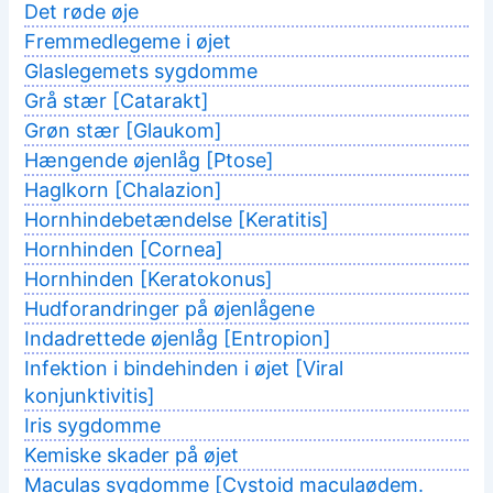
Det røde øje
Fremmedlegeme i øjet
Glaslegemets sygdomme
Grå stær [Catarakt]
Grøn stær [Glaukom]
Hængende øjenlåg [Ptose]
Haglkorn [Chalazion]
Hornhindebetændelse [Keratitis]
Hornhinden [Cornea]
Hornhinden [Keratokonus]
Hudforandringer på øjenlågene
Indadrettede øjenlåg [Entropion]
Infektion i bindehinden i øjet [Viral
konjunktivitis]
Iris sygdomme
Kemiske skader på øjet
Maculas sygdomme [Cystoid maculaødem.