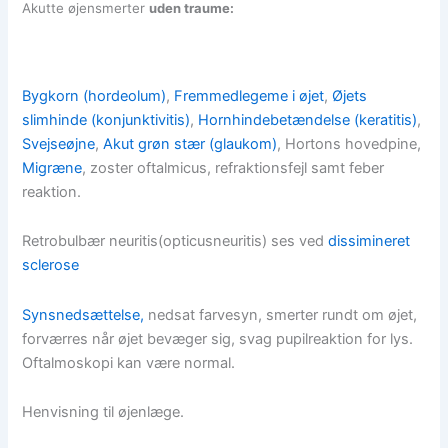
Akutte øjensmerter
uden traume:
Bygkorn (hordeolum)
,
Fremmedlegeme i øjet
,
Øjets
slimhinde (konjunktivitis)
,
Hornhindebetændelse (keratitis)
,
Svejseøjne
,
Akut grøn stær (glaukom)
, Hortons hovedpine,
Migræne
, zoster oftalmicus, refraktionsfejl samt feber
reaktion.
Retrobulbær neuritis(opticusneuritis) ses ved
dissimineret
sclerose
Synsnedsættelse
,
nedsat farvesyn, smerter rundt om øjet,
forværres når øjet bevæger sig, svag pupilreaktion for lys.
Oftalmoskopi kan være normal.
Henvisning til øjenlæge.