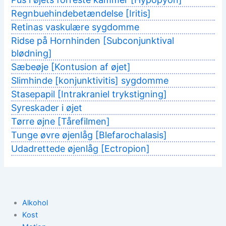
Regnbuehindebetændelse [Iritis]
Retinas vaskulære sygdomme
Ridse på Hornhinden [Subconjunktival
blødning]
Sæbeøje [Kontusion af øjet]
Slimhinde [konjunktivitis] sygdomme
Stasepapil [Intrakraniel trykstigning]
Syreskader i øjet
Tørre øjne [Tårefilmen]
Tunge øvre øjenlåg [Blefarochalasis]
Udadrettede øjenlåg [Ectropion]
Alkohol
Kost