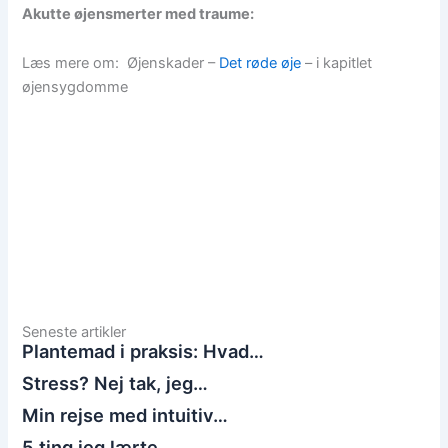
Akutte øjensmerter med traume:
Læs mere om: Øjenskader –
Det røde øje
– i kapitlet
øjensygdomme
Seneste artikler
Plantemad i praksis: Hvad…
Stress? Nej tak, jeg…
Min rejse med intuitiv…
5 ting jeg lærte…