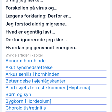
Forskellen på virus og…
Lægens forklaring: Derfor er…
Jeg forstod aldrig migræne…
Hvad er egentlig lavt…
Derfor ignorerede jeg ikke…
Hvordan jeg genvandt energien…
Øvrige artikler i kapitel
Abnorm hornhinde
Akut synsnedsættelse
Arkus senilis i hornhinden
Betændelse i øjenlågskanter
Blod i øjets forreste kammer [Hyphema]
Børn og syn
Bygkorn [Hordeolum]
Choroiditis/retinitis