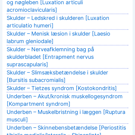
og nøgleben [Luxation articuli
acromioclavicularis]
Skulder – Ledskred i skulderen [Luxation
articulatio humeri]
Skulder – Menisk læsion i skulder [Laesio
labrum gleniodale]
Skulder – Nerveafklemning bag på
skulderbladet [Entrapment nervus
suprascapularis]
Skulder – Slimsæksbetændelse i skulder
[Bursitis subacromialis]
Skulder – Tietzes syndrom [Kostokondritis]
Underben – Akut/kronisk muskellogesyndrom
[Kompartment syndrom]
Underben – Muskelbristning i læggen [Ruptura
musculi]
Underben – Skinnebensbetændelse [Periostitis