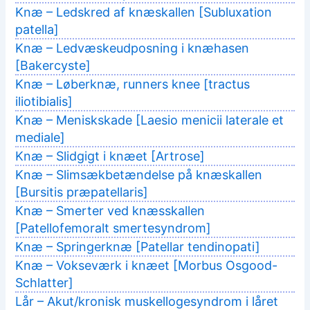
Knæ – Ledskred af knæskallen [Subluxation
patella]
Knæ – Ledvæskeudposning i knæhasen
[Bakercyste]
Knæ – Løberknæ, runners knee [tractus
iliotibialis]
Knæ – Meniskskade [Laesio menicii laterale et
mediale]
Knæ – Slidgigt i knæet [Artrose]
Knæ – Slimsækbetændelse på knæskallen
[Bursitis præpatellaris]
Knæ – Smerter ved knæsskallen
[Patellofemoralt smertesyndrom]
Knæ – Springerknæ [Patellar tendinopati]
Knæ – Vokseværk i knæet [Morbus Osgood-
Schlatter]
Lår – Akut/kronisk muskellogesyndrom i låret