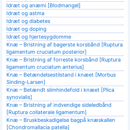
Idræt og anæmi [Blodmangel]
Idræt og astma
Idræt og diabetes
Idræt og doping
Idræt og hjertesygdomme
Knæ – Bristning af bagerste korsbånd [Ruptura
ligamentum cruciatum posterior]
Knæ – Bristning af forreste korsbånd [Ruptura
ligamentum cruciatum anterius]
Knæ – Betændelsestilstand i knæet [Morbus
Sinding-Larsen]
Knæ – Betændt slimhindefold i knæet [Plica
synovialis]
Knæ – Bristning af indvendige sideledbånd
[Ruptura collaterale ligamentum]
Knæ – Bruskbeskadigelse bagpå knæskallen
[Chondromallacia patella]