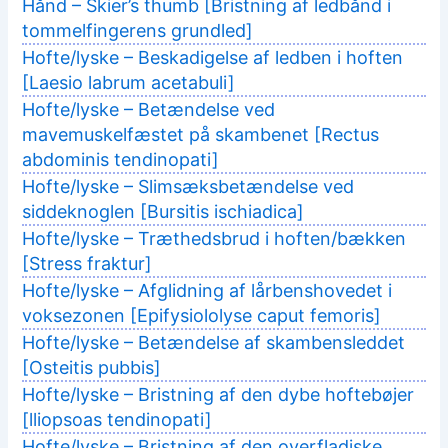
Hånd – Skier’s thumb [Bristning af ledbånd i
tommelfingerens grundled]
Hofte/lyske – Beskadigelse af ledben i hoften
[Laesio labrum acetabuli]
Hofte/lyske – Betændelse ved
mavemuskelfæstet på skambenet [Rectus
abdominis tendinopati]
Hofte/lyske – Slimsæksbetændelse ved
siddeknoglen [Bursitis ischiadica]
Hofte/lyske – Træthedsbrud i hoften/bækken
[Stress fraktur]
Hofte/lyske – Afglidning af lårbenshovedet i
voksezonen [Epifysiololyse caput femoris]
Hofte/lyske – Betændelse af skambensleddet
[Osteitis pubbis]
Hofte/lyske – Bristning af den dybe hoftebøjer
[lliopsoas tendinopati]
Hofte/lyske – Bristning af den overfladiske