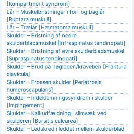
[Kompartment syndrom]
Lår – Muskelbristninger i for- og baglår
[Ruptara muskuli]
Lår – Trælår [Hæmatoma muskuli]
Skulder – Bristning af nedre
skulderbladsmuskel [Infraspinatus tendinopati]
Skulder – Bristning af øvre skulderbladsmuskel
[Supraspinatus tendinopati]
Skulder – Brud på nøgleben/kraveben [Fraktura
clavicula]
Skulder – Frossen skulder [Periatrosis
humeroscapularis]
Skulder – Indeklemningssyndrom i skulder
[Impingement]
Skulder – Kalkudfældning i slimsæk ved
skulderen [Bursitis calcarea]
Skulder – Ledskred i leddet mellem skulderblad