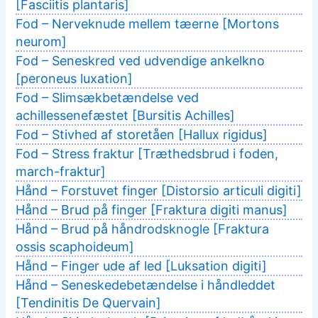
[Fasciitis plantaris]
Fod – Nerveknude mellem tæerne [Mortons
neurom]
Fod – Seneskred ved udvendige ankelkno
[peroneus luxation]
Fod – Slimsækbetændelse ved
achillessenefæstet [Bursitis Achilles]
Fod – Stivhed af storetåen [Hallux rigidus]
Fod – Stress fraktur [Træthedsbrud i foden,
march-fraktur]
Hånd – Forstuvet finger [Distorsio articuli digiti]
Hånd – Brud på finger [Fraktura digiti manus]
Hånd – Brud på håndrodsknogle [Fraktura
ossis scaphoideum]
Hånd – Finger ude af led [Luksation digiti]
Hånd – Seneskedebetændelse i håndleddet
[Tendinitis De Quervain]