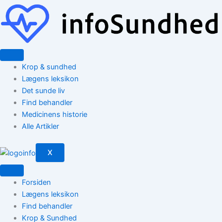
Gå
til
indholdet
Krop & sundhed
Lægens leksikon
Det sunde liv
Find behandler
Medicinens historie
Alle Artikler
X
Forsiden
Lægens leksikon
Find behandler
Krop & Sundhed