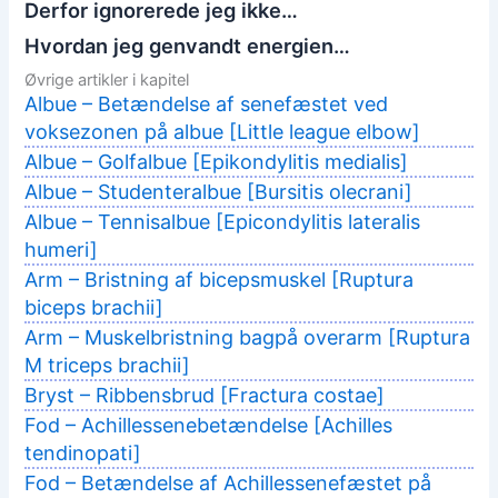
Derfor ignorerede jeg ikke…
Hvordan jeg genvandt energien…
Øvrige artikler i kapitel
Albue – Betændelse af senefæstet ved
voksezonen på albue [Little league elbow]
Albue – Golfalbue [Epikondylitis medialis]
Albue – Studenteralbue [Bursitis olecrani]
Albue – Tennisalbue [Epicondylitis lateralis
humeri]
Arm – Bristning af bicepsmuskel [Ruptura
biceps brachii]
Arm – Muskelbristning bagpå overarm [Ruptura
M triceps brachii]
Bryst – Ribbensbrud [Fractura costae]
Fod – Achillessenebetændelse [Achilles
tendinopati]
Fod – Betændelse af Achillessenefæstet på