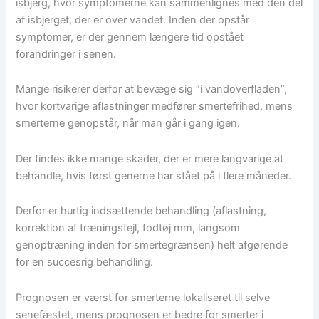
isbjerg, hvor symptomerne kan sammenlignes med den del
af isbjerget, der er over vandet. Inden der opstår
symptomer, er der gennem længere tid opstået
forandringer i senen.
Mange risikerer derfor at bevæge sig “i vandoverfladen”,
hvor kortvarige aflastninger medfører smertefrihed, mens
smerterne genopstår, når man går i gang igen.
Der findes ikke mange skader, der er mere langvarige at
behandle, hvis først generne har stået på i flere måneder.
Derfor er hurtig indsættende behandling (aflastning,
korrektion af træningsfejl, fodtøj mm, langsom
genoptræning inden for smertegrænsen) helt afgørende
for en succesrig behandling.
Prognosen er værst for smerterne lokaliseret til selve
senefæstet, mens prognosen er bedre for smerter i