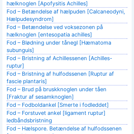
hælknoglen [Apofysitis Achilles]
Fod – Betændelse af hælpuden [Calcaneodyni,
Hælpudesyndrom]
Fod – Betændelse ved voksezonen på
hælknoglen [entesopatia achilles]
Fod – Blødning under tånegl [Hæmatoma
subunguis]
Fod – Bristning af Achillessenen [Achilles-
ruptur]
Fod – Bristning af hulfodssenen [Ruptur af
fascie plantaris]
Fod – Brud på bruskknoglen under tåen
[Fraktur af sesamknoglen]
Fod – Fodboldankel [Smerte i fodleddet]
Fod – Forstuvet ankel [ligament ruptur]
ledbåndsbristning
Fod – Hælspore. Betændelse af hulfodssenen