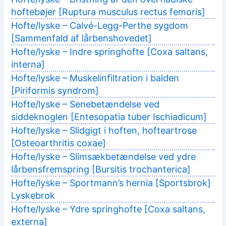
hoftebøjer [Ruptura musculus rectus femoris]
Hofte/lyske – Calvé-Legg-Perthe sygdom
[Sammenfald af lårbenshovedet]
Hofte/lyske – Indre springhofte [Coxa saltans,
interna]
Hofte/lyske – Muskelinfiltration i balden
[Piriformis syndrom]
Hofte/lyske – Senebetændelse ved
siddeknoglen [Entesopatia tuber Ischiadicum]
Hofte/lyske – Slidgigt i hoften, hofteartrose
[Osteoarthritis coxae]
Hofte/lyske – Slimsækbetændelse ved ydre
lårbensfremspring [Bursitis trochanterica]
Hofte/lyske – Sportmann’s hernia [Sportsbrok]
Lyskebrok
Hofte/lyske – Ydre springhofte [Coxa saltans,
externa]