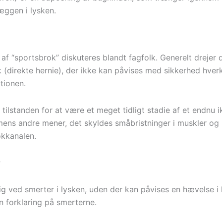
æggen i lysken.
af “sportsbrok” diskuteres blandt fagfolk. Generelt drejer 
 (direkte hernie), der ikke kan påvises med sikkerhed hverk
tionen.
tilstanden for at være et meget tidligt stadie af et endnu i
mens andre mener, det skyldes småbristninger i muskler og
kkanalen.
r
ig ved smerter i lysken, uden der kan påvises en hævelse i 
 forklaring på smerterne.