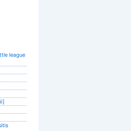
tle league
i]
itis