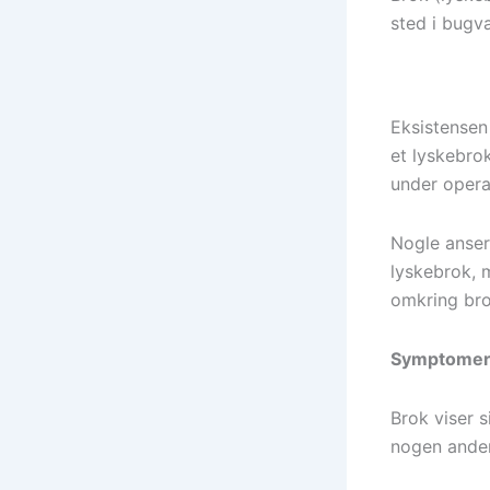
sted i bugv
Eksistensen 
et lyskebrok
under opera
Nogle anser 
lyskebrok, 
omkring bro
Symptome
Brok viser s
nogen anden