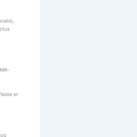
ralis),
ectus
, MR-
leste er
 og