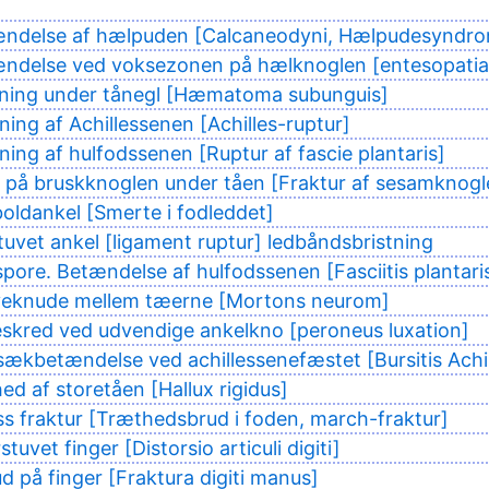
ændelse af hælpuden [Calcaneodyni, Hælpudesyndr
ndelse ved voksezonen på hælknoglen [entesopatia 
dning under tånegl [Hæmatoma subunguis]
ning af Achillessenen [Achilles-ruptur]
tning af hulfodssenen [Ruptur af fascie plantaris]
 på bruskknoglen under tåen [Fraktur af sesamknogl
oldankel [Smerte i fodleddet]
tuvet ankel [ligament ruptur] ledbåndsbristning
pore. Betændelse af hulfodssenen [Fasciitis plantari
veknude mellem tæerne [Mortons neurom]
skred ved udvendige ankelkno [peroneus luxation]
sækbetændelse ved achillessenefæstet [Bursitis Achil
ed af storetåen [Hallux rigidus]
ss fraktur [Træthedsbrud i foden, march-fraktur]
tuvet finger [Distorsio articuli digiti]
d på finger [Fraktura digiti manus]