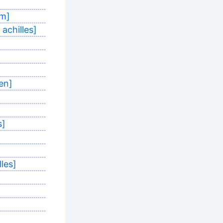
om]
achilles]
en]
s]
les]