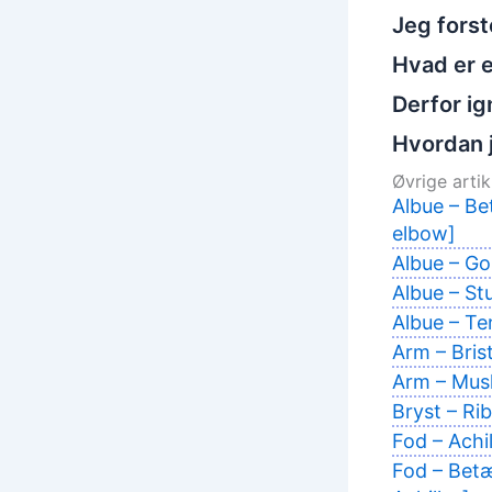
Jeg fors
Hvad er e
Derfor ig
Hvordan 
Øvrige artikl
Albue – Be
elbow]
Albue – Gol
Albue – St
Albue – Ten
Arm – Bris
Arm – Musk
Bryst – Ri
Fod – Achi
Fod – Betæ