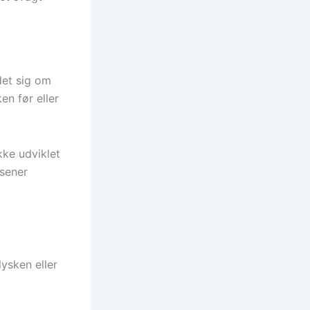
det sig om
en før eller
kke udviklet
 sener
lysken eller