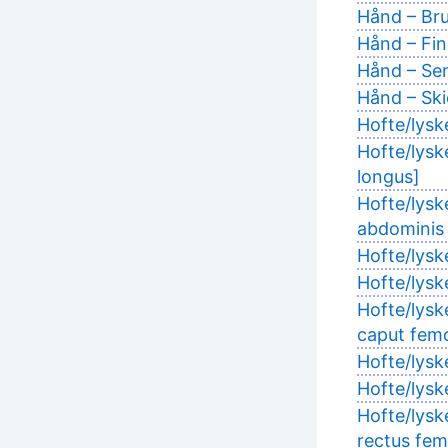
Hånd – Br
Hånd – Fing
Hånd – Sen
Hånd – Ski
Hofte/lysk
Hofte/lysk
longus]
Hofte/lys
abdominis 
Hofte/lysk
Hofte/lysk
Hofte/lysk
caput femo
Hofte/lysk
Hofte/lysk
Hofte/lysk
rectus fem