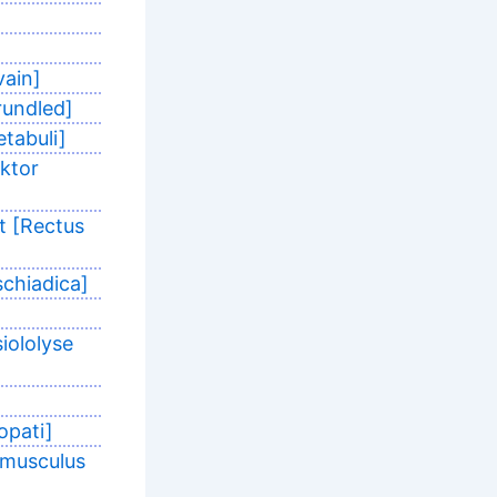
vain]
rundled]
etabuli]
uktor
t [Rectus
schiadica]
iololyse
opati]
 musculus