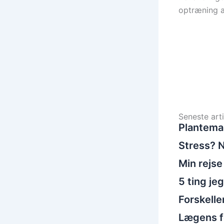
optræning 
Seneste arti
Plantema
Stress? N
Min rejse
5 ting je
Forskelle
Lægens fo