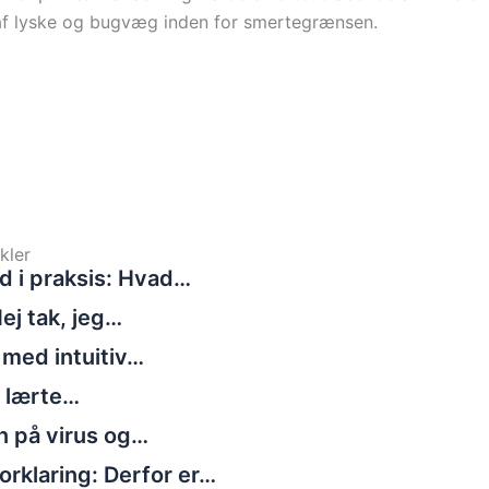
af lyske og bugvæg inden for smertegrænsen.
kler
d i praksis: Hvad…
ej tak, jeg…
 med intuitiv…
g lærte…
n på virus og…
rklaring: Derfor er…