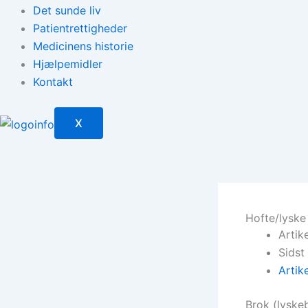
Det sunde liv
Patientrettigheder
Medicinens historie
Hjælpemidler
Kontakt
X
Hofte/lyske
Artik
Sidst
Artik
Brok (lyske