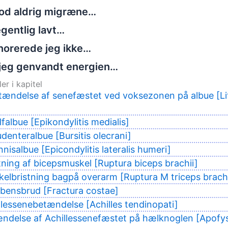
tod aldrig migræne…
gentlig lavt…
norerede jeg ikke…
jeg genvandt energien…
er i kapitel
tændelse af senefæstet ved voksezonen på albue [Lit
falbue [Epikondylitis medialis]
udenteralbue [Bursitis olecrani]
nisalbue [Epicondylitis lateralis humeri]
tning af bicepsmuskel [Ruptura biceps brachii]
elbristning bagpå overarm [Ruptura M triceps brachi
bbensbrud [Fractura costae]
llessenebetændelse [Achilles tendinopati]
ndelse af Achillessenefæstet på hælknoglen [Apofys