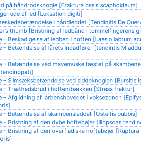
ud på håndrodsknogle [Fraktura ossis scaphoideum]
er ude af led [Luksation digiti]
eskedebetændelse i håndleddet [Tendinitis De Quer
er’s thumb [Bristning af ledbånd i tommelfingerens g
e – Beskadigelse af ledben i hoften [Laesio labrum ac
e – Betændelse af lårets indadfører [tendintis M add
ke – Betændelse ved mavemuskelfæstet på skambene
tendinopati]
e – Slimsæksbetændelse ved siddeknoglen [Bursitis i
e – Træthedsbrud i hoften/bækken [Stress fraktur]
e – Afglidning af lårbenshovedet i voksezonen [Epifys
ris]
e – Betændelse af skambensleddet [Osteitis pubbis]
e – Bristning af den dybe hoftebøjer [lliopsoas tendin
e – Bristning af den overfladiske hoftebøjer [Ruptura
oris]