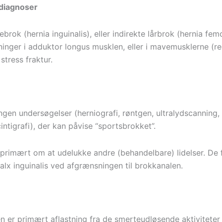
ldiagnoser
ebrok (hernia inguinalis), eller indirekte lårbrok (hernia femo
ninger i adduktor longus musklen, eller i mavemusklerne (r
stress fraktur.
ingen undersøgelser (herniografi, røntgen, ultralydscanning
intigrafi), der kan påvise “sportsbrokket”.
primært om at udelukke andre (behandelbare) lidelser. De f
lx inguinalis ved afgrænsningen til brokkanalen.
n er primært aflastning fra de smerteudløsende aktiviteter