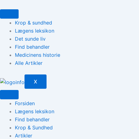
Gå
til
indholdet
Krop & sundhed
Lægens leksikon
Det sunde liv
Find behandler
Medicinens historie
Alle Artikler
X
Forsiden
Lægens leksikon
Find behandler
Krop & Sundhed
Artikler