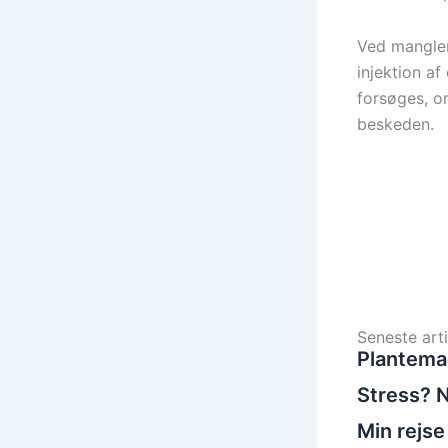
Ved manglen
injektion a
forsøges, o
beskeden.
Seneste arti
Plantema
Stress? N
Min rejse