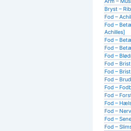
Arm – Musk
Bryst – Ri
Fod – Achi
Fod – Betæ
Achilles]
Fod – Bet
Fod – Betæ
Fod – Blø
Fod – Brist
Fod – Bris
Fod – Brud
Fod – Fodb
Fod – Fors
Fod – Hæls
Fod – Ner
Fod – Sene
Fod – Slim