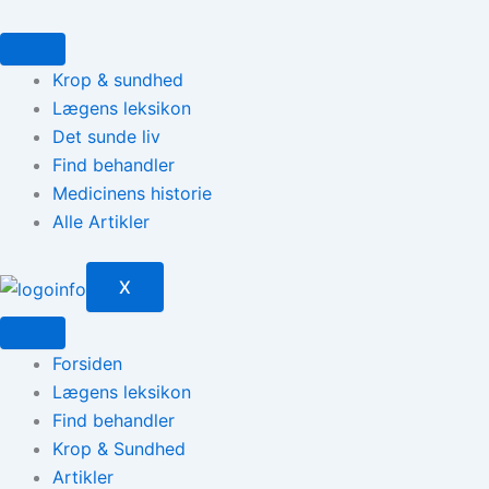
Gå
til
indholdet
Krop & sundhed
Lægens leksikon
Det sunde liv
Find behandler
Medicinens historie
Alle Artikler
X
Forsiden
Lægens leksikon
Find behandler
Krop & Sundhed
Artikler