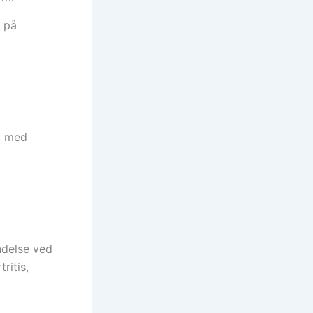
r på
lt med
ndelse ved
tritis,