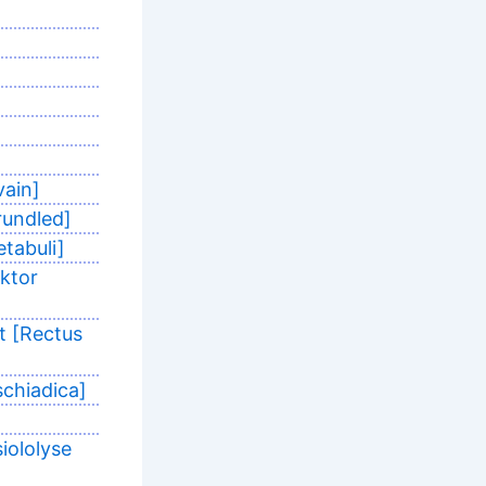
vain]
rundled]
etabuli]
uktor
t [Rectus
schiadica]
iololyse