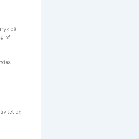
tryk på
g af
ændes
ivitet og