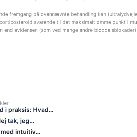
de fremgang på ovennævnte behandling kan (ultralydvejle
f corticosteroid svarende til det maksimalt ømme punkt i m
m end evidensen (som ved mange andre bløddelsblokader) 
kler
d i praksis: Hvad…
ej tak, jeg…
 med intuitiv…