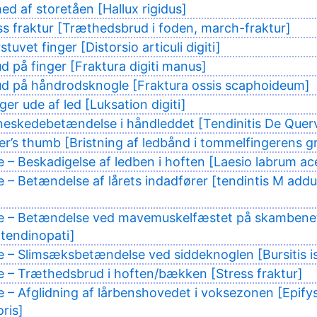
ed af storetåen [Hallux rigidus]
ss fraktur [Træthedsbrud i foden, march-fraktur]
tuvet finger [Distorsio articuli digiti]
d på finger [Fraktura digiti manus]
ud på håndrodsknogle [Fraktura ossis scaphoideum]
er ude af led [Luksation digiti]
eskedebetændelse i håndleddet [Tendinitis De Quer
er’s thumb [Bristning af ledbånd i tommelfingerens g
e – Beskadigelse af ledben i hoften [Laesio labrum ac
e – Betændelse af lårets indadfører [tendintis M add
ke – Betændelse ved mavemuskelfæstet på skambene
tendinopati]
e – Slimsæksbetændelse ved siddeknoglen [Bursitis i
e – Træthedsbrud i hoften/bækken [Stress fraktur]
e – Afglidning af lårbenshovedet i voksezonen [Epifys
ris]