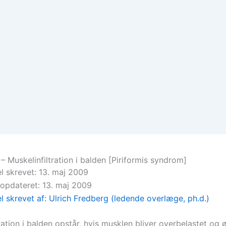
– Muskelinfiltration i balden [Piriformis syndrom]
el skrevet: 13. maj 2009
 opdateret: 13. maj 2009
el skrevet af: Ulrich Fredberg (ledende overlæge, ph.d.)
ration i balden opstår, hvis musklen bliver overbelastet og 