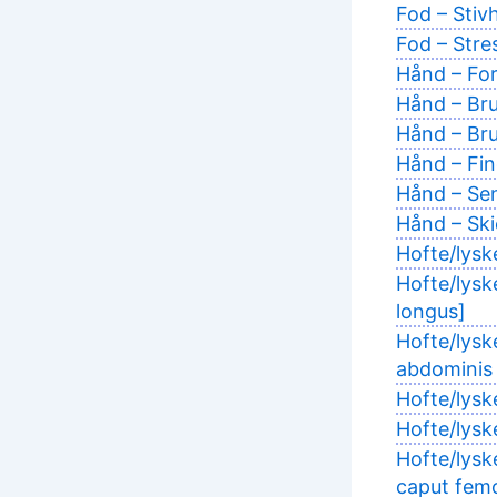
Fod – Stivh
Fod – Stre
Hånd – Fors
Hånd – Bru
Hånd – Br
Hånd – Fing
Hånd – Sen
Hånd – Ski
Hofte/lysk
Hofte/lysk
longus]
Hofte/lys
abdominis 
Hofte/lysk
Hofte/lysk
Hofte/lysk
caput femo