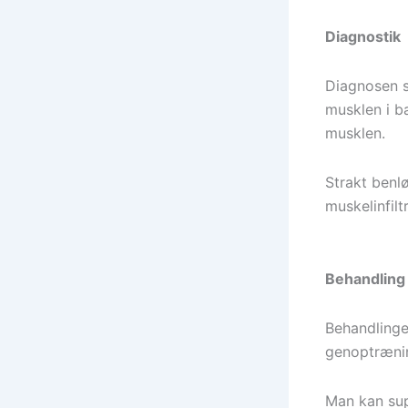
Diagnostik
Diagnosen s
musklen i b
musklen.
Strakt benl
muskelinfil
Behandling
Behandlinge
genoptræni
Man kan sup