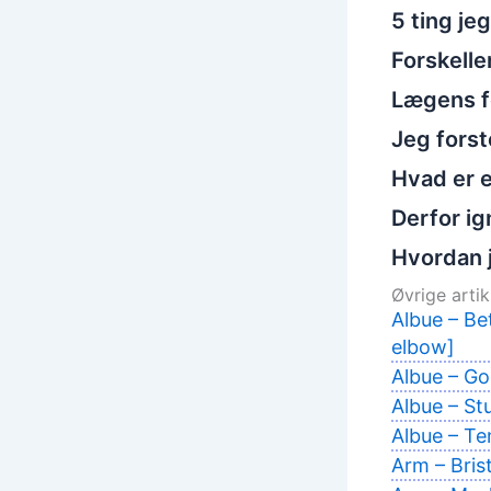
5 ting je
Forskelle
Lægens fo
Jeg fors
Hvad er e
Derfor ig
Hvordan 
Øvrige artikl
Albue – Be
elbow]
Albue – Gol
Albue – St
Albue – Ten
Arm – Bris