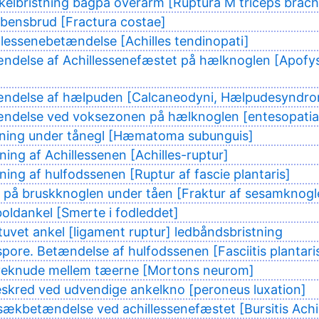
elbristning bagpå overarm [Ruptura M triceps brachi
bbensbrud [Fractura costae]
llessenebetændelse [Achilles tendinopati]
ndelse af Achillessenefæstet på hælknoglen [Apofys
ændelse af hælpuden [Calcaneodyni, Hælpudesyndr
ndelse ved voksezonen på hælknoglen [entesopatia 
dning under tånegl [Hæmatoma subunguis]
ning af Achillessenen [Achilles-ruptur]
tning af hulfodssenen [Ruptur af fascie plantaris]
 på bruskknoglen under tåen [Fraktur af sesamknogl
oldankel [Smerte i fodleddet]
tuvet ankel [ligament ruptur] ledbåndsbristning
pore. Betændelse af hulfodssenen [Fasciitis plantari
veknude mellem tæerne [Mortons neurom]
skred ved udvendige ankelkno [peroneus luxation]
sækbetændelse ved achillessenefæstet [Bursitis Achil