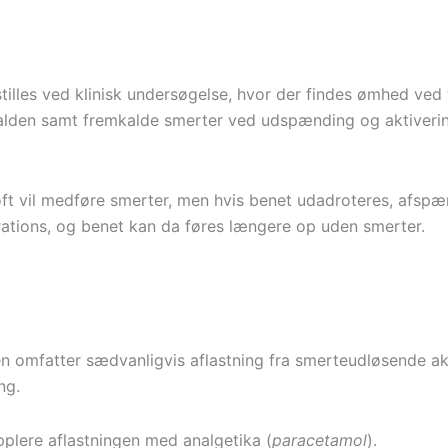
tilles ved klinisk undersøgelse, hvor der findes ømhed ved 
alden samt fremkalde smerter ved udspænding og aktiverin
øft vil medføre smerter, men hvis benet udadroteres, afsp
trations, og benet kan da føres længere op uden smerter.
n omfatter sædvanligvis aflastning fra smerteudløsende akt
ng.
plere aflastningen med analgetika (
paracetamol
).