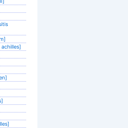
i]
itis
om]
achilles]
en]
s]
les]