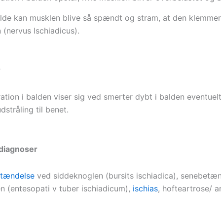
fælde kan musklen blive så spændt og stram, at den klemme
 (nervus Ischiadicus).
r
ration i balden viser sig ved smerter dybt i balden eventue
dstråling til benet.
ldiagnoser
tændelse
ved siddeknoglen (bursits ischiadica), senebetæ
n (entesopati v tuber ischiadicum),
ischias
, hofteartrose/ ar