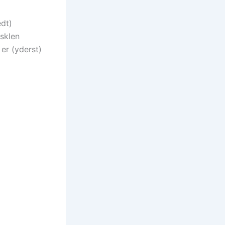
dt)
usklen
er (yderst)