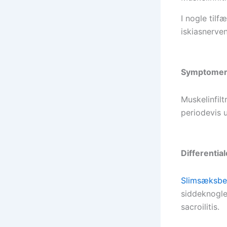
I nogle til
iskiasnerven
Symptome
Muskelinfilt
periodevis u
Differentia
Slimsæksbe
siddeknogle
sacroilitis.