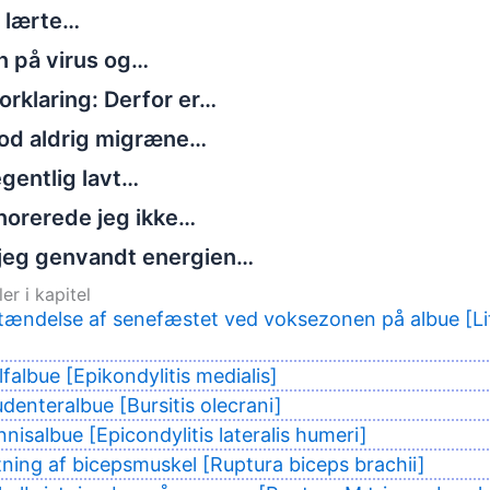
g lærte…
n på virus og…
rklaring: Derfor er…
tod aldrig migræne…
gentlig lavt…
norerede jeg ikke…
jeg genvandt energien…
er i kapitel
tændelse af senefæstet ved voksezonen på albue [Lit
falbue [Epikondylitis medialis]
udenteralbue [Bursitis olecrani]
nisalbue [Epicondylitis lateralis humeri]
tning af bicepsmuskel [Ruptura biceps brachii]