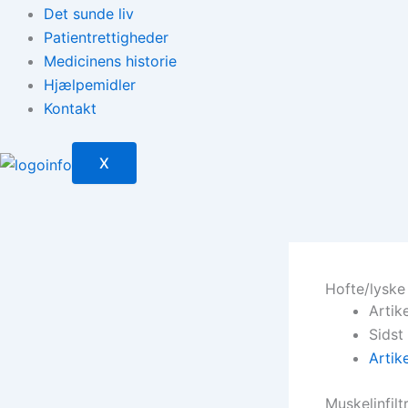
Det sunde liv
Patientrettigheder
Medicinens historie
Hjælpemidler
Kontakt
X
Hofte/lyske 
Artik
Sidst
Artik
Muskelinfilt