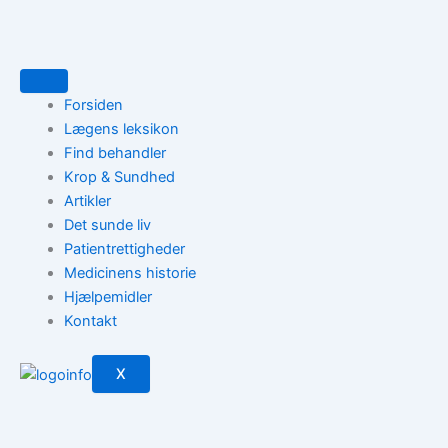
Gå
til
indholdet
Forsiden
Lægens leksikon
Find behandler
Krop & Sundhed
Artikler
Det sunde liv
Patientrettigheder
Medicinens historie
Hjælpemidler
Kontakt
X