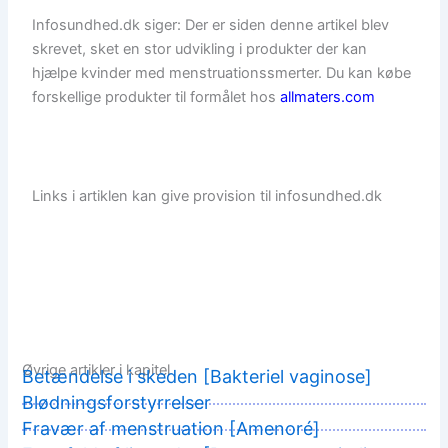
Infosundhed.dk siger: Der er siden denne artikel blev
skrevet, sket en stor udvikling i produkter der kan
hjælpe kvinder med menstruationssmerter. Du kan købe
forskellige produkter til formålet hos
allmaters.com
Links i artiklen kan give provision til infosundhed.dk
Øvrige artikler i kapitel
Betændelse i skeden [Bakteriel vaginose]
Blødningsforstyrrelser
Fravær af menstruation [Amenoré]