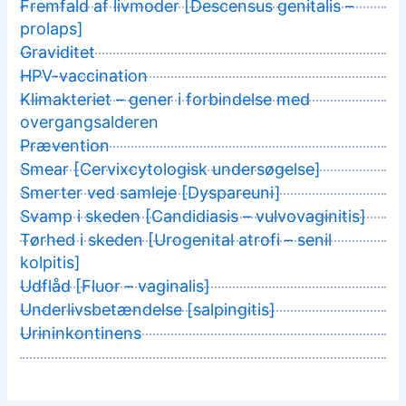
Fremfald af livmoder [Descensus genitalis –
prolaps]
Graviditet
HPV-vaccination
Klimakteriet – gener i forbindelse med
overgangsalderen
Prævention
Smear [Cervixcytologisk undersøgelse]
Smerter ved samleje [Dyspareuni]
Svamp i skeden [Candidiasis – vulvovaginitis]
Tørhed i skeden [Urogenital atrofi – senil
kolpitis]
Udflåd [Fluor – vaginalis]
Underlivsbetændelse [salpingitis]
Urininkontinens