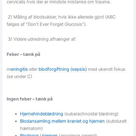
cervicalis hvis der er mindste mistanke om traume.
2) Måling af blodsukker, hvis ikke allerede gjort (ABC
følges af ”Don’t Ever Forget Glucosis”).
3) Videre udredning afhænger af:
Feber – t
ænk på
m
eningitis
eller
blodforgiftning (sepsis)
med ukendt fokus
(se under C)
Ingen feber – t
ænk på
Hjernehindeblødning
(subarachnoidal blødning)
Blodansamling mellem kraniet og hjernen
(subduralt
hæmatom)
Blodprop i hjernen
(apoplexia cerebri)