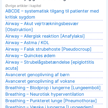
Øvrige artikler i kapitel
ABCDE – systematisk tilgang til patienter med
kritisk sygdom
Airway – Akut vejrtrækningsbesvær
[Obstruktion]
Airway – Allergisk reaktion [Anafylaksi]
Airway – Astma / KOL
Airway – Falsk strubehoste [Pseudocroup]
Airway – Quinckes ødem
Airway – Strubelågsbetændelse [epiglottitis
acuta]
Avanceret genoplivning af børn
Avanceret genoplivning af voksne
Breathing – Blodprop i lungerne [Lungeemboli]
Breathing – Neurotisk hyperventilation
Breathing – Punkteret lunge [Pneumothorax]
Breathing – Væske i lungerne [Lungeødem]