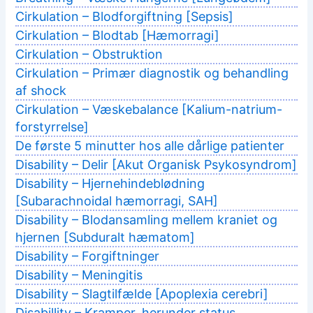
Cirkulation – Blodforgiftning [Sepsis]
Cirkulation – Blodtab [Hæmorragi]
Cirkulation – Obstruktion
Cirkulation – Primær diagnostik og behandling
af shock
Cirkulation – Væskebalance [Kalium-natrium-
forstyrrelse]
De første 5 minutter hos alle dårlige patienter
Disability – Delir [Akut Organisk Psykosyndrom]
Disability – Hjernehindeblødning
[Subarachnoidal hæmorragi, SAH]
Disability – Blodansamling mellem kraniet og
hjernen [Subduralt hæmatom]
Disability – Forgiftninger
Disability – Meningitis
Disability – Slagtilfælde [Apoplexia cerebri]
Disabillity – Kramper, herunder status