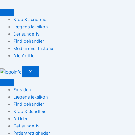
Gå
til
indholdet
Krop & sundhed
Lægens leksikon
Det sunde liv
Find behandler
Medicinens historie
Alle Artikler
X
Forsiden
Lægens leksikon
Find behandler
Krop & Sundhed
Artikler
Det sunde liv
Patientrettigheder