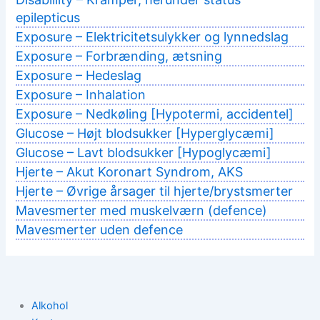
epilepticus
Exposure – Elektricitetsulykker og lynnedslag
Exposure – Forbrænding, ætsning
Exposure – Hedeslag
Exposure – Inhalation
Exposure – Nedkøling [Hypotermi, accidentel]
Glucose – Højt blodsukker [Hyperglycæmi]
Glucose – Lavt blodsukker [Hypoglycæmi]
Hjerte – Akut Koronart Syndrom, AKS
Hjerte – Øvrige årsager til hjerte/brystsmerter
Mavesmerter med muskelværn (defence)
Mavesmerter uden defence
Alkohol