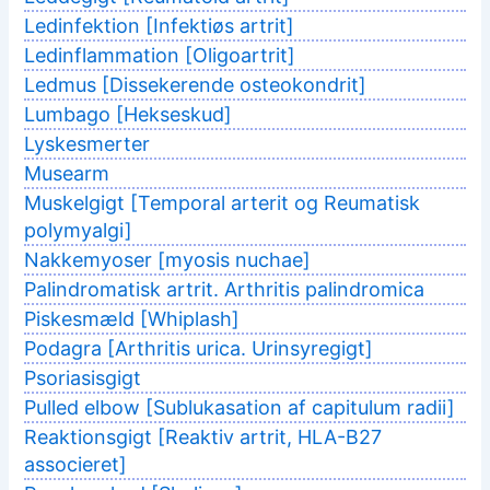
Ledinfektion [Infektiøs artrit]
Ledinflammation [Oligoartrit]
Ledmus [Dissekerende osteokondrit]
Lumbago [Hekseskud]
Lyskesmerter
Musearm
Muskelgigt [Temporal arterit og Reumatisk
polymyalgi]
Nakkemyoser [myosis nuchae]
Palindromatisk artrit. Arthritis palindromica
Piskesmæld [Whiplash]
Podagra [Arthritis urica. Urinsyregigt]
Psoriasisgigt
Pulled elbow [Sublukasation af capitulum radii]
Reaktionsgigt [Reaktiv artrit, HLA-B27
associeret]