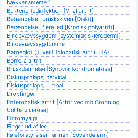
bækkensmerter]
Bakteriel ledinfektion [Viral artrit]
Betændelse i bruskskiven [Diskit]
Betændelse i flere led [Kronisk polyartrit]
Bindevævssygdom [systemisk sklerodermi]
Bindevævssygdomme
Børnegigt (Juvenil idiopatisk artrit. JIA)
Borrelia artrit
Bruskdannelse [Synovial kondromatose]
Diskusprolaps, cervical
Diskusprolaps, lumbal
Dropfinger
Enteropatisk artrit [Artrit ved mb.Crohn og
Colitis ulcerosa]
Fibromyalgi
Finger ud af led
Føleforstyrelser i armen [Sovende arm]