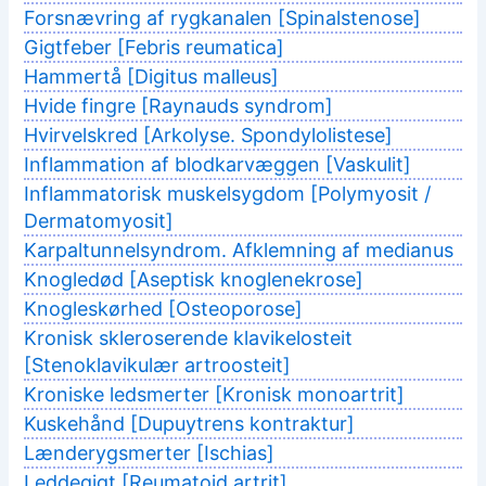
Forsnævring af rygkanalen [Spinalstenose]
Gigtfeber [Febris reumatica]
Hammertå [Digitus malleus]
Hvide fingre [Raynauds syndrom]
Hvirvelskred [Arkolyse. Spondylolistese]
Inflammation af blodkarvæggen [Vaskulit]
Inflammatorisk muskelsygdom [Polymyosit /
Dermatomyosit]
Karpaltunnelsyndrom. Afklemning af medianus
Knogledød [Aseptisk knoglenekrose]
Knogleskørhed [Osteoporose]
Kronisk skleroserende klavikelosteit
[Stenoklavikulær artroosteit]
Kroniske ledsmerter [Kronisk monoartrit]
Kuskehånd [Dupuytrens kontraktur]
Lænderygsmerter [Ischias]
Leddegigt [Reumatoid artrit]