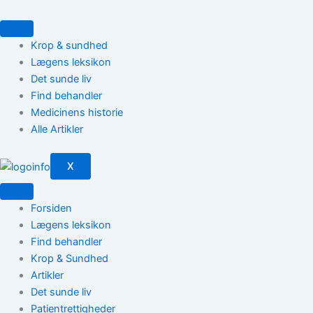
Gå
til
indholdet
Krop & sundhed
Lægens leksikon
Det sunde liv
Find behandler
Medicinens historie
Alle Artikler
X
Forsiden
Lægens leksikon
Find behandler
Krop & Sundhed
Artikler
Det sunde liv
Patientrettigheder