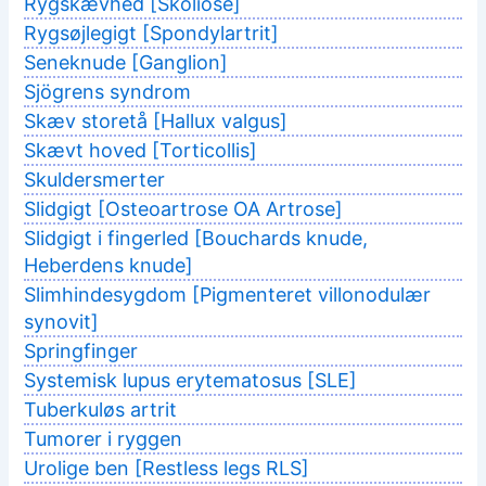
Rygskævhed [Skoliose]
Rygsøjlegigt [Spondylartrit]
Seneknude [Ganglion]
Sjögrens syndrom
Skæv storetå [Hallux valgus]
Skævt hoved [Torticollis]
Skuldersmerter
Slidgigt [Osteoartrose OA Artrose]
Slidgigt i fingerled [Bouchards knude,
Heberdens knude]
Slimhindesygdom [Pigmenteret villonodulær
synovit]
Springfinger
Systemisk lupus erytematosus [SLE]
Tuberkuløs artrit
Tumorer i ryggen
Urolige ben [Restless legs RLS]