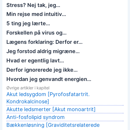
Stress? Nej tak, jeg…
Min rejse med intuitiv…
5 ting jeg lærte…
Forskellen på virus og…
Lægens forklaring: Derfor er…
Jeg forstod aldrig migræne…
Hvad er egentlig lavt…
Derfor ignorerede jeg ikke…
Hvordan jeg genvandt energien…
Øvrige artikler i kapitel
Akut ledsygdom [Pyrofosfatartrit.
Kondrokalcinose]
Akutte ledsmerter [Akut monoartrit]
Anti-fosfolipid syndrom
Bækkenløsning [Graviditetsrelaterede