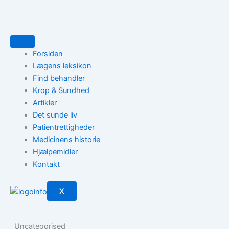
Gå
til
indholdet
Forsiden
Lægens leksikon
Find behandler
Krop & Sundhed
Artikler
Det sunde liv
Patientrettigheder
Medicinens historie
Hjælpemidler
Kontakt
X
Uncategorised