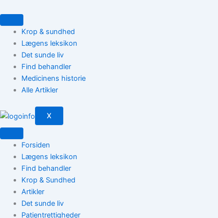
Gå
til
indholdet
Krop & sundhed
Lægens leksikon
Det sunde liv
Find behandler
Medicinens historie
Alle Artikler
X
Forsiden
Lægens leksikon
Find behandler
Krop & Sundhed
Artikler
Det sunde liv
Patientrettigheder