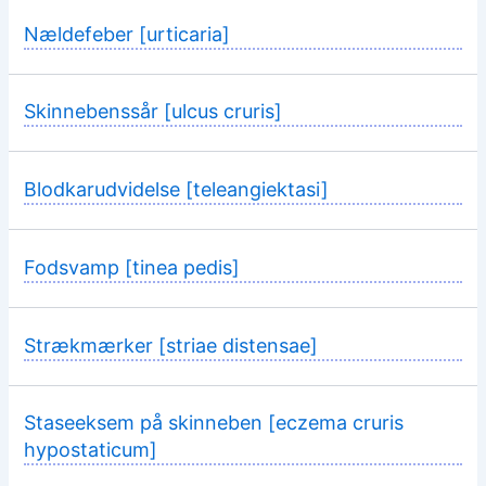
Nældefeber [urticaria]
Skinnebenssår [ulcus cruris]
Blodkarudvidelse [teleangiektasi]
Fodsvamp [tinea pedis]
Strækmærker [striae distensae]
Staseeksem på skinneben [eczema cruris
hypostaticum]