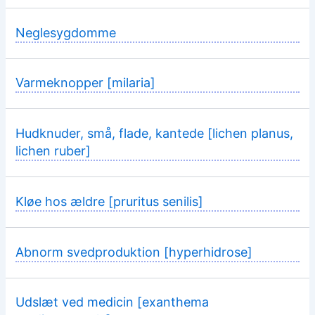
Neglesygdomme
Varmeknopper [milaria]
Hudknuder, små, flade, kantede [lichen planus,
lichen ruber]
Kløe hos ældre [pruritus senilis]
Abnorm svedproduktion [hyperhidrose]
Udslæt ved medicin [exanthema