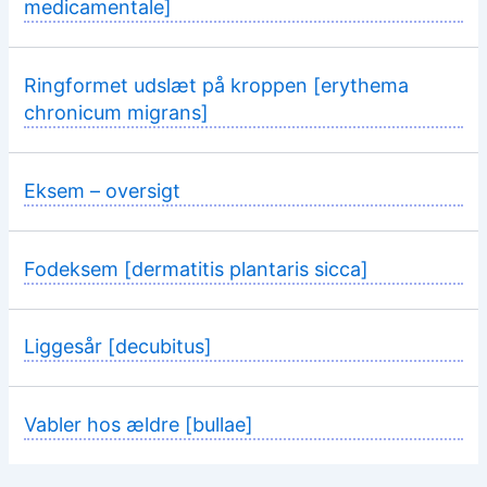
medicamentale]
Ringformet udslæt på kroppen [erythema
chronicum migrans]
Eksem – oversigt
Fodeksem [dermatitis plantaris sicca]
Liggesår [decubitus]
Vabler hos ældre [bullae]