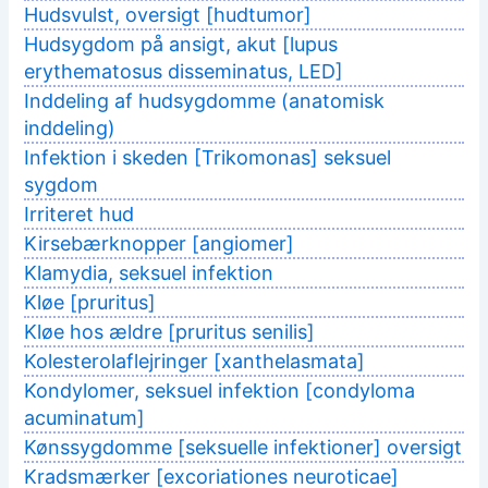
Hudsvulst, oversigt [hudtumor]
Hudsygdom på ansigt, akut [lupus
erythematosus disseminatus, LED]
Inddeling af hudsygdomme (anatomisk
inddeling)
Infektion i skeden [Trikomonas] seksuel
sygdom
Irriteret hud
Kirsebærknopper [angiomer]
Klamydia, seksuel infektion
Kløe [pruritus]
Kløe hos ældre [pruritus senilis]
Kolesterolaflejringer [xanthelasmata]
Kondylomer, seksuel infektion [condyloma
acuminatum]
Kønssygdomme [seksuelle infektioner] oversigt
Kradsmærker [excoriationes neuroticae]