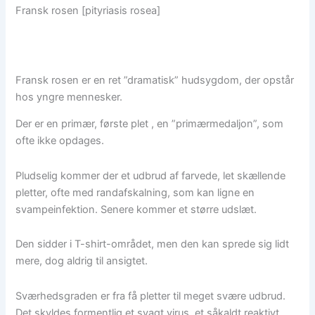
HISTORIE
Fransk rosen [pityriasis rosea]
HJÆLPEMIDLER
KONTAKT
Fransk rosen er en ret ”dramatisk” hudsygdom, der opstår
X
hos yngre mennesker.
Der er en primær, første plet , en ”primærmedaljon”, som
ofte ikke opdages.
Pludselig kommer der et udbrud af farvede, let skællende
pletter, ofte med randafskalning, som kan ligne en
svampeinfektion. Senere kommer et større udslæt.
Den sidder i T-shirt-området, men den kan sprede sig lidt
mere, dog aldrig til ansigtet.
Sværhedsgraden er fra få pletter til meget svære udbrud.
Det skyldes formentlig et svagt virus, et såkaldt reaktivt