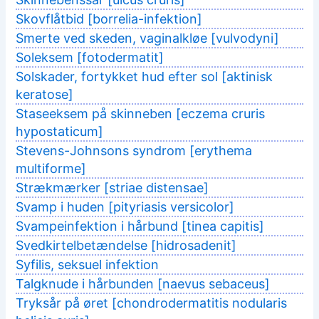
Skovflåtbid [borrelia-infektion]
Smerte ved skeden, vaginalkløe [vulvodyni]
Soleksem [fotodermatit]
Solskader, fortykket hud efter sol [aktinisk
keratose]
Staseeksem på skinneben [eczema cruris
hypostaticum]
Stevens-Johnsons syndrom [erythema
multiforme]
Strækmærker [striae distensae]
Svamp i huden [pityriasis versicolor]
Svampeinfektion i hårbund [tinea capitis]
Svedkirtelbetændelse [hidrosadenit]
Syfilis, seksuel infektion
Talgknude i hårbunden [naevus sebaceus]
Tryksår på øret [chondrodermatitis nodularis