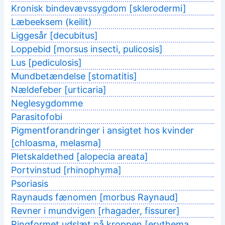
Kronisk bindevævssygdom [sklerodermi]
Læbeeksem (keilit)
Liggesår [decubitus]
Loppebid [morsus insecti, pulicosis]
Lus [pediculosis]
Mundbetændelse [stomatitis]
Nældefeber [urticaria]
Neglesygdomme
Parasitofobi
Pigmentforandringer i ansigtet hos kvinder
[chloasma, melasma]
Pletskaldethed [alopecia areata]
Portvinstud [rhinophyma]
Psoriasis
Raynauds fænomen [morbus Raynaud]
Revner i mundvigen [rhagader, fissurer]
Ringformet udslæt på kroppen [erythema