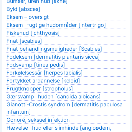
Bumser, uren hud [akne]
Byld [absces]
Eksem – oversigt
Eksem i fugtige hudområder [intertrigo]
Fiskehud [ichthyosis]
Fnat [scabies]
Fnat behandlingsmuligheder [Scabies]
Fodeksem [dermatitis plantaris sicca]
Fodsvamp [tinea pedis]
Forkølelsessår [herpes labialis]
Fortykket ardannelse [keloid]
Frugtknopper [stropholus]
Gærsvamp i huden [candida albicans]
Gianotti-Crostis syndrom [dermatitis papulosa
infantum]
Gonoré, seksuel infektion
Hævelse i hud eller slimhinde [angioødem,