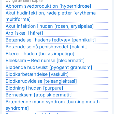
Øvrige artikler i kapitel
Abnorm svedproduktion [hyperhidrose]
Akut hudinfektion, røde pletter [erythema
multiforme]
Akut infektion i huden [rosen, erysipelas]
Arp [skæl i håret]
Betændelse i hudens fedtvæv [pannikulit]
Betændelse på penishovedet [balanit]
Blærer i huden [bulløs impetigo]
Bleeksem – Rød numse [bledermatit]
Blødende hudsvulst [pyogent granulom]
Blodkarbetændelse [vaskulit]
Blodkarudvidelse [teleangiektasi]
Blødning i huden [purpura]
Børneeksem [atopisk dermatit]
Brændende mund syndrom [burning mouth
syndrome]