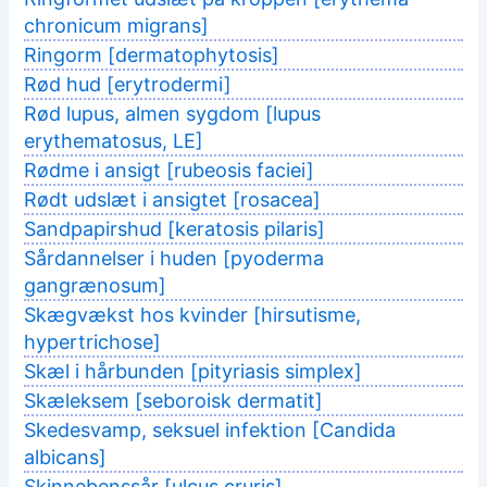
chronicum migrans]
Ringorm [dermatophytosis]
Rød hud [erytrodermi]
Rød lupus, almen sygdom [lupus
erythematosus, LE]
Rødme i ansigt [rubeosis faciei]
Rødt udslæt i ansigtet [rosacea]
Sandpapirshud [keratosis pilaris]
Sårdannelser i huden [pyoderma
gangrænosum]
Skægvækst hos kvinder [hirsutisme,
hypertrichose]
Skæl i hårbunden [pityriasis simplex]
Skæleksem [seboroisk dermatit]
Skedesvamp, seksuel infektion [Candida
albicans]
Skinnebenssår [ulcus cruris]