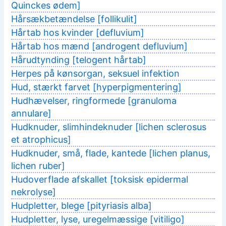
Quinckes ødem]
Hårsækbetændelse [follikulit]
Hårtab hos kvinder [defluvium]
Hårtab hos mænd [androgent defluvium]
Hårudtynding [telogent hårtab]
Herpes på kønsorgan, seksuel infektion
Hud, stærkt farvet [hyperpigmentering]
Hudhævelser, ringformede [granuloma
annulare]
Hudknuder, slimhindeknuder [lichen sclerosus
et atrophicus]
Hudknuder, små, flade, kantede [lichen planus,
lichen ruber]
Hudoverflade afskallet [toksisk epidermal
nekrolyse]
Hudpletter, blege [pityriasis alba]
Hudpletter, lyse, uregelmæssige [vitiligo]