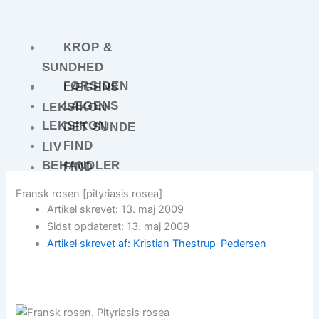
Gå
til
indholdet
KROP &
SUNDHED
FORSIDEN
LÆGENS
LÆGENS
LEKSIKON
LEKSIKON
DET SUNDE
FIND
LIV
BEHANDLER
FIND
KROP &
BEHANDLER
Fransk rosen [pityriasis rosea]
SUNDHED
MEDICINENS
Artikel skrevet: 13. maj 2009
ARTIKLER
HISTORIE
Sidst opdateret: 13. maj 2009
Artikel skrevet af: Kristian Thestrup-Pedersen
DET SUNDE
ALLE
LIV
ARTIKLER
PATIENTRETTIGHEDER
MEDICINENS
X