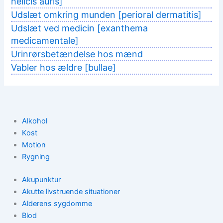
helicis auris]
Udslæt omkring munden [perioral dermatitis]
Udslæt ved medicin [exanthema
medicamentale]
Urinrørsbetændelse hos mænd
Vabler hos ældre [bullae]
Alkohol
Kost
Motion
Rygning
Akupunktur
Akutte livstruende situationer
Alderens sygdomme
Blod