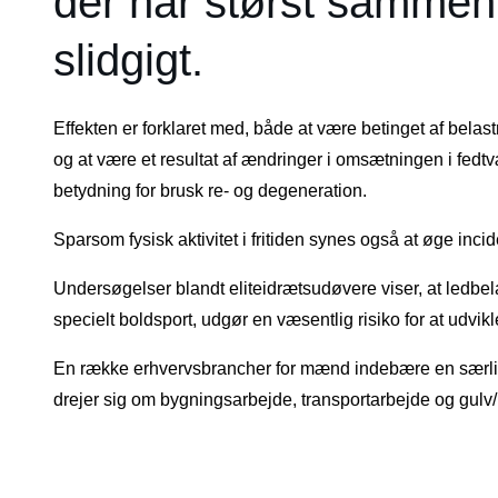
der har størst samm
slidgigt.
Effekten er forklaret med, både at være betinget af belas
og at være et resultat af ændringer i omsætningen i fedtvæ
betydning for brusk re- og degeneration.
Sparsom fysisk aktivitet i fritiden synes også at øge incid
Undersøgelser blandt eliteidrætsudøvere viser, at ledbel
specielt boldsport, udgør en væsentlig risiko for at udvikle
En række erhvervsbrancher for mænd indebære en særlig ri
drejer sig om bygningsarbejde, transportarbejde og gulv