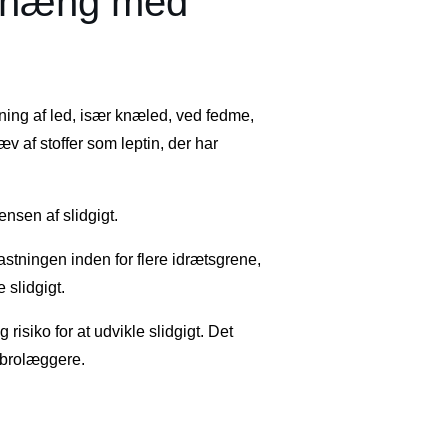
enhæng med
tning af led, især knæled, ved fedme,
v af stoffer som leptin, der har
ensen af slidgigt.
astningen inden for flere idrætsgrene,
 slidgigt.
siko for at udvikle slidgigt. Det
/brolæggere.