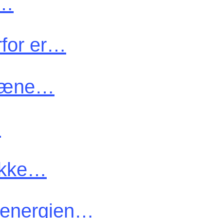
g…
rfor er…
græne…
…
 ikke…
 energien…