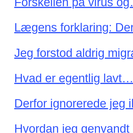
Forskellen på virus o
Lægens forklaring: De
Jeg forstod aldrig mi
Hvad er egentlig lavt
Derfor ignorerede jeg
Hvordan jeg genvandt