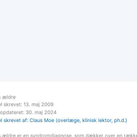
 ældre
el skrevet: 13. maj 2009
 opdateret: 30. maj 2024
el skrevet af: Claus Moe (overlæge, klinisk lektor, ph.d.)
 ældre er en syndromdiagnose, som dækker over en rækk