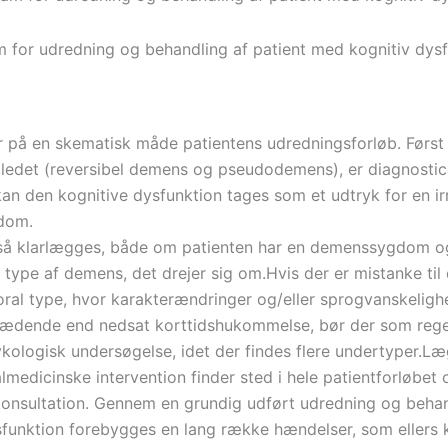
 for udredning og behandling af patient med kognitiv dysf
er på en skematisk måde patientens udredningsforløb. Først 
illedet (reversibel demens og pseudodemens), er diagnostic
kan den kognitive dysfunktion tages som et udtryk for en ir
dom.
tså klarlægges, både om patienten har en demenssygdom og
n type af demens, det drejer sig om.Hvis der er mistanke ti
ral type, hvor karakterændringer og/eller sprogvanskeligh
ædende end nedsat korttidshukommelse, bør der som rege
kologisk undersøgelse, idet der findes flere undertyper.Læ
almedicinske intervention finder sted i hele patientforløbet
konsultation. Gennem en grundig udført udredning og behan
sfunktion forebygges en lang række hændelser, som ellers