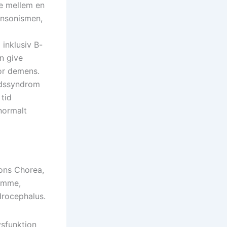
e mellem en
insonismen,
 inklusiv B-
n give
for demens.
edssyndrom
tid
normalt
ons Chorea,
omme,
drocephalus.