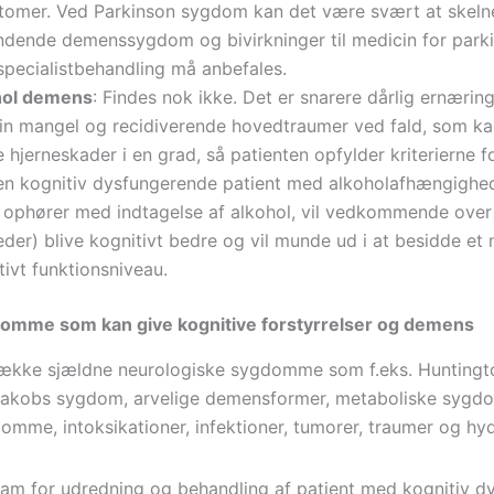
omer. Ved Parkinson sygdom kan det være svært at skeln
dende demenssygdom og bivirkninger til medicin for park
specialistbehandling må anbefales.
hol demens
: Findes nok ikke. Det er snarere dårlig ernæring
in mangel og recidiverende hovedtraumer ved fald, som ka
e hjerneskader i en grad, så patienten opfylder kriterierne 
en kognitiv dysfungerende patient med alkoholafhængigh
t ophører med indtagelse af alkohol, vil vedkommende over 
der) blive kognitivt bedre og vil munde ud i at besidde et 
tivt funktionsniveau.
omme som kan give kognitive forstyrrelser og demens
række sjældne neurologiske sygdomme som f.eks. Huntingt
 Jakobs sygdom, arvelige demensformer, metaboliske sygd
mme, intoksikationer, infektioner, tumorer, traumer og hy