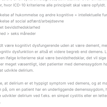
 hvor ICD-10 kriterierne alle principielt skal være opfyldt.
else af hukommelse og andre kognitive = intellektuelle fu
else af social adfærd/arbejdsevne
et bevidsthedsklarhed
hed > seks måneder
t være kognitivt dysfungerende uden at være dement, me
gnitiv dysfunktion er altså et videre begreb end demens
nten ifølge kriterierne skal være bevidsthedsklar, det vil sige
t er meget væsentligt, idet patienter med demenssygdom h
at udvikle delirium.
e, at delirium er et hyppigt symptom ved demens, og at m
på, om en patient har en underliggende demenssygdom, h
dvikler delirium ved f.eks. en simpel cystitis eller en lette
.