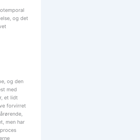
ntotemporal
else, og det
vet
e, og den
est med
 et lidt
e forvirret
pårørende,
t, men har
sproces
merne