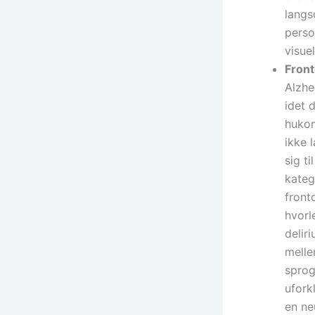
langs
perso
visuel
Fron
Alzhe
idet 
huko
ikke 
sig t
kateg
front
hvorl
delir
melle
sprog
ufork
en ne