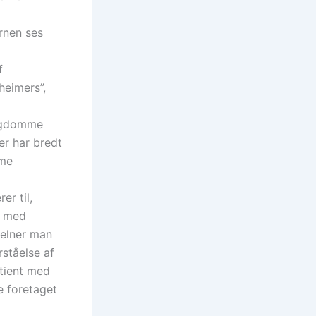
rnen ses
f
heimers”,
ygdomme
er har bredt
mme
r til,
t med
kelner man
ståelse af
atient med
e foretaget