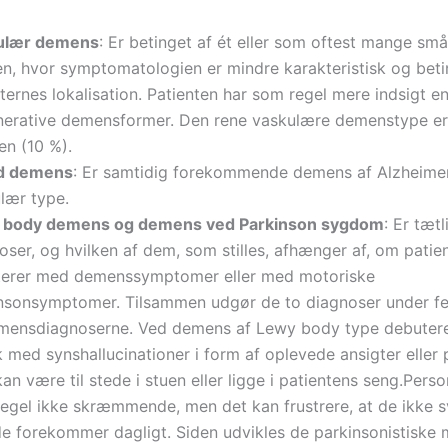
ulær demens
: Er betinget af ét eller som oftest mange småi
en, hvor symptomatologien er mindre karakteristisk og beti
kternes lokalisation. Patienten har som regel mere indsigt 
erative demensformer. Den rene vaskulære demenstype er 
en (10 %).
d demens
: Er samtidig forekommende demens af Alzheimer
lær type.
 body demens og demens ved Parkinson sygdom
: Er tæt
oser, og hvilken af dem, som stilles, afhænger af, om patie
erer med demenssymptomer eller med motoriske
nsonsymptomer. Tilsammen udgør de to diagnoser under f
mensdiagnoserne. Ved demens af Lewy body type debutere
k med synshallucinationer i form af oplevede ansigter eller 
an være til stede i stuen eller ligge i patientens seng.Pers
egel ikke skræmmende, men det kan frustrere, at de ikke sv
de forekommer dagligt. Siden udvikles de parkinsonistiske 