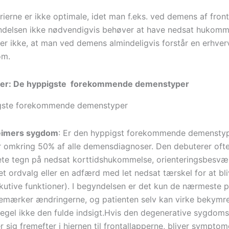
erierne er ikke optimale, idet man f.eks. ved demens af fro
ndelsen ikke nødvendigvis behøver at have nedsat hukomm
ler ikke, at man ved demens almindeligvis forstår en erhver
om.
er: De hyppigste forekommende demenstyper
eimers sygdom
: Er den hyppigst forekommende demenstyp
 omkring 50% af alle demensdiagnoser. Den debuterer oft
ete tegn på nedsat korttidshukommelse, orienteringsbesvær,
t ordvalg eller en adfærd med let nedsat tærskel for at bliv
kutive funktioner). I begyndelsen er det kun de nærmeste 
emærker ændringerne, og patienten selv kan virke bekymre
egel ikke den fulde indsigt.Hvis den degenerative sygdom
r sig fremefter i hjernen til frontallapperne, bliver sympto