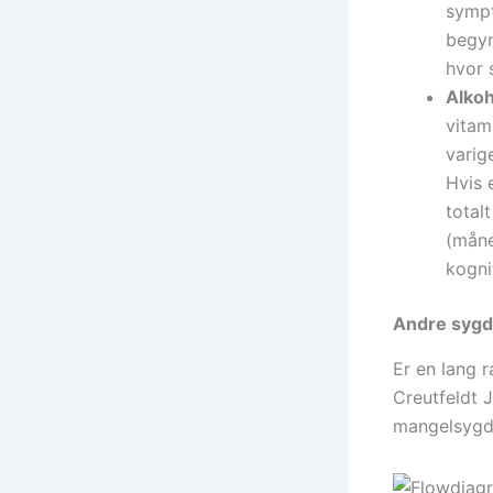
sympt
begyn
hvor 
Alko
vitam
varig
Hvis 
total
(måne
kogni
Andre sygd
Er en lang 
Creutfeldt
mangelsygdo