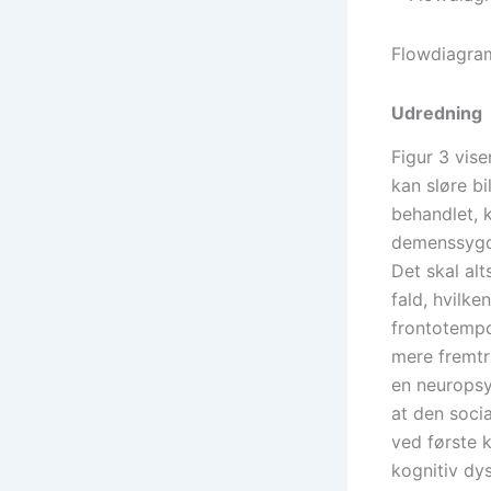
Flowdiagram
Udredning
Figur 3 vis
kan sløre b
behandlet, 
demenssyg
Det skal al
fald, hvilke
frontotempo
mere fremtr
en neuropsy
at den soci
ved første 
kognitiv dy