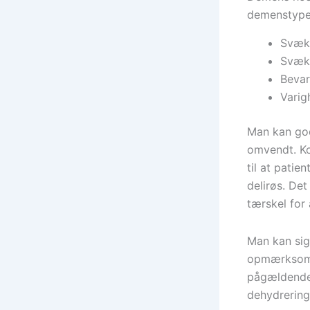
demenstyper,
Svækk
Svækk
Bevar
Varig
Man kan god
omvendt. Ko
til at patie
delirøs. De
tærskel for 
Man kan sig
opmærksom 
pågældende u
dehydrering