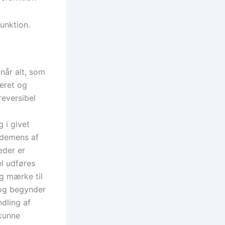
unktion.
når alt, som
eret og
reversibel
 i givet
l demens af
eder er
l udføres
g mærke til
 og begynder
dling af
 kunne