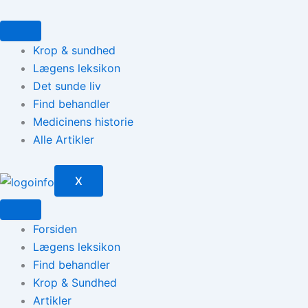
Gå
til
indholdet
Krop & sundhed
Lægens leksikon
Det sunde liv
Find behandler
Medicinens historie
Alle Artikler
X
Forsiden
Lægens leksikon
Find behandler
Krop & Sundhed
Artikler