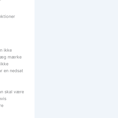
nktioner
n ikke
. Læg mærke
 ikke
ar en nedsat
an skal være
vis
re