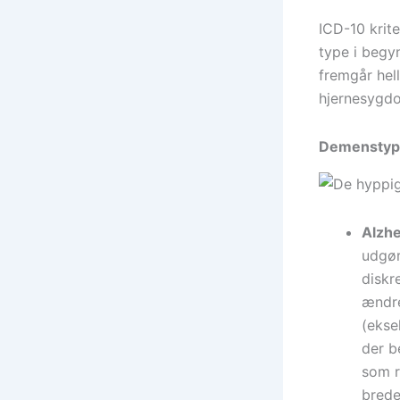
ICD-10 krit
type i begy
fremgår hel
hjernesygd
Demenstyp
Alzh
udgør
diskr
ændre
(ekse
der b
som r
brede