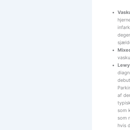
Vask
hjern
infar
degen
sjæld
Mixe
vasku
Lewy
diagn
debut
Parki
af de
typis
som k
som r
hvis 