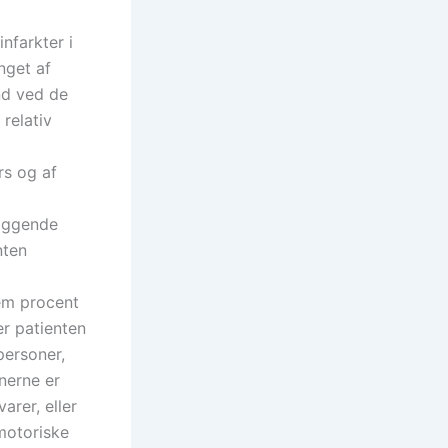
nfarkter i
nget af
end ved de
relativ
s og af
liggende
nten
em procent
r patienten
personer,
onerne er
arer, eller
motoriske