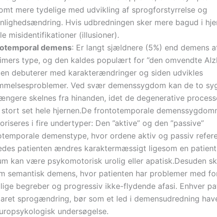
omt mere tydelige med udvikling af sprogforstyrrelse og
nlighedsændring. Hvis udbredningen sker mere bagud i hje
le misidentifikationer (illusioner).
totemporal demens
: Er langt sjældnere (5%) end demens a
imers type, og den kaldes populært for ”den omvendte Alz
den debuterer med karakterændringer og siden udvikles
mmelsesproblemer. Ved svær demenssygdom kan de to s
længere skelnes fra hinanden, idet de degenerative process
il stort set hele hjernen.De frontotemporale demenssygdo
oriseres i fire undertyper: Den ”aktive” og den ”passive”
otemporale demenstype, hvor ordene aktiv og passiv referere
edes patienten ændres karaktermæssigt ligesom en patien
ium kan være psykomotorisk urolig eller apatisk.Desuden s
m semantisk demens, hvor patienten har problemer med for
lige begreber og progressiv ikke-flydende afasi. Enhver p
laret sprogændring, bør som et led i demensudredning hav
uropsykologisk undersøgelse.