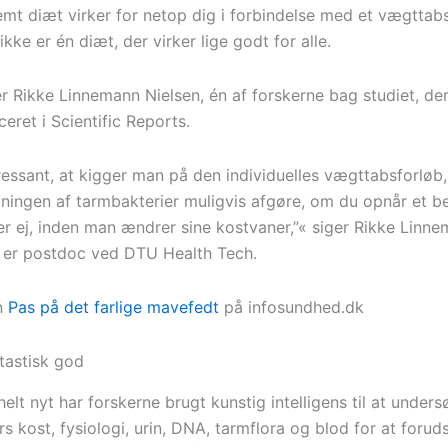
mt diæt virker for netop dig i forbindelse med et vægttabs
 ikke er én diæt, der virker lige godt for alle.
er Rikke Linnemann Nielsen, én af forskerne bag studiet, de
ceret i Scientific Reports.
eressant, at kigger man på den individuelles vægttabsforløb,
ngen af tarmbakterier muligvis afgøre, om du opnår et be
er ej, inden man ændrer sine kostvaner,”« siger Rikke Linn
r er postdoc ved DTU Health Tech.
n
Pas på det farlige mavefedt
på infosundhed.dk
ntastisk god
lt nyt har forskerne brugt kunstig intelligens til at under
s kost, fysiologi, urin, DNA, tarmflora og blod for at forud