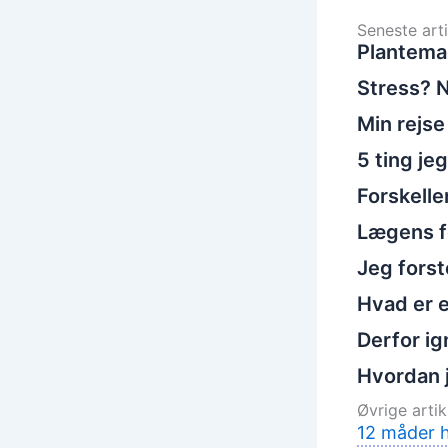
Seneste arti
Plantema
Stress? N
Min rejse
5 ting je
Forskelle
Lægens fo
Jeg fors
Hvad er e
Derfor ig
Hvordan 
Øvrige artikl
12 måder h