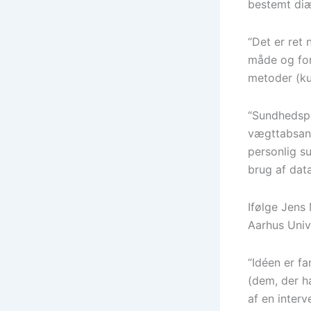
bestemt diæ
“Det er ret 
måde og for
metoder (kun
“Sundhedspe
vægttabsanb
personlig s
brug af dat
Ifølge Jens
Aarhus Univ
“Idéen er fa
(dem, der h
af en inter