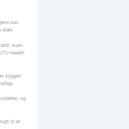
igens kan
s diæt.
aldt ‘multi-
 DTU Health
 er bygget
ellige
modellen, og
ugt til at