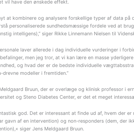
t vil have den ønskede effekt.
nyt at kombinere og analysere forskellige typer af data på 
stå personaliserede sundhedsmæssige fordele ved at brug
stig intelligens),” siger Rikke Linnemann Nielsen til Videns
rsonale laver allerede i dag individuelle vurderinger i for
efalinger, men jeg tror, at vi kan lære en masse yderliger
undhed, og hvad der er de bedste individuelle vægttabsstra
a-drevne modeller i fremtiden.”
 Meldgaard Bruun, der er overlæge og klinisk professor i e
ersitet og Steno Diabetes Center, er det et meget interessa
ntastisk god. Det er interessant at finde ud af, hvem der er
ar gavn af en intervention) og non-responders (dem, der ik
vention),« siger Jens Meldgaard Bruun.