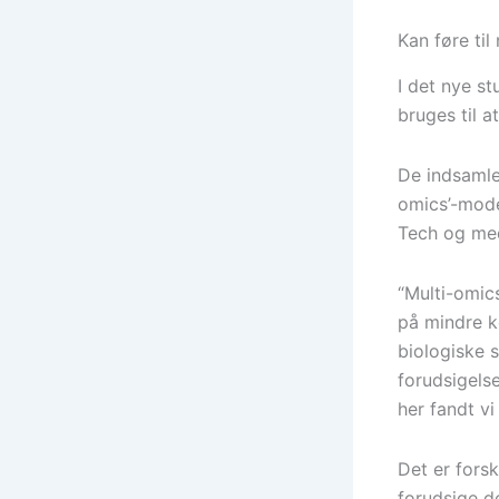
Kan føre ti
I det nye st
bruges til a
De indsamle
omics’-mode
Tech og med
“Multi-omic
på mindre k
biologiske 
forudsigels
her fandt vi
Det er forsk
forudsige d