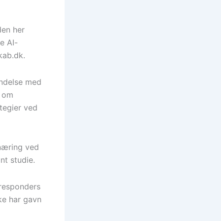
den her
e AI-
kab.dk.
bindelse med
e om
tegier ved
rnæring ved
nt studie.
 responders
ke har gavn