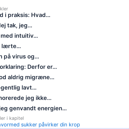
kler
d i praksis: Hvad…
ej tak, jeg…
 med intuitiv…
g lærte…
n på virus og…
rklaring: Derfor er…
tod aldrig migræne…
gentlig lavt…
norerede jeg ikke…
jeg genvandt energien…
er i kapitel
vormed sukker påvirker din krop