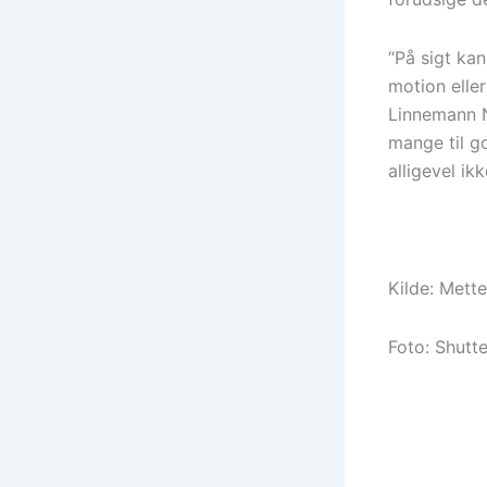
“På sigt kan
motion elle
Linnemann N
mange til go
alligevel ik
Kilde: Mett
Foto: Shutt