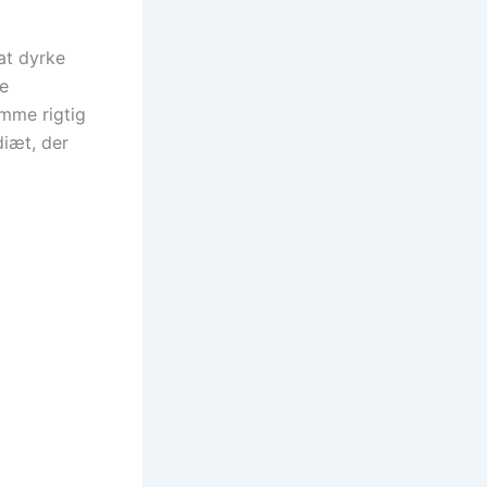
 at dyrke
ke
omme rigtig
diæt, der