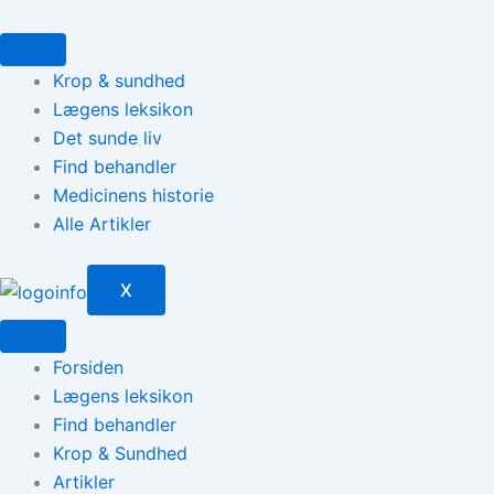
Gå
til
indholdet
Krop & sundhed
Lægens leksikon
Det sunde liv
Find behandler
Medicinens historie
Alle Artikler
X
Forsiden
Lægens leksikon
Find behandler
Krop & Sundhed
Artikler