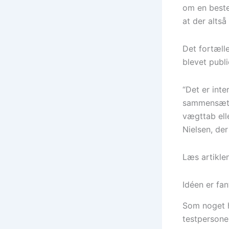
om en beste
at der altså
Det fortæll
blevet publi
“Det er int
sammensætni
vægttab ell
Nielsen, de
Læs artikle
Idéen er fa
Som noget he
testpersoner