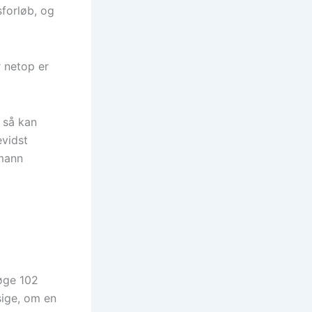
forløb, og
r netop er
 så kan
vidst
emann
søge 102
sige, om en