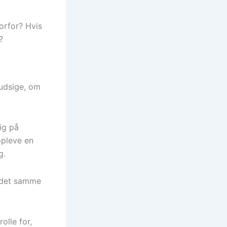
orfor? Hvis
?
rudsige, om
ig på
 opleve en
g.
e det samme
olle for,