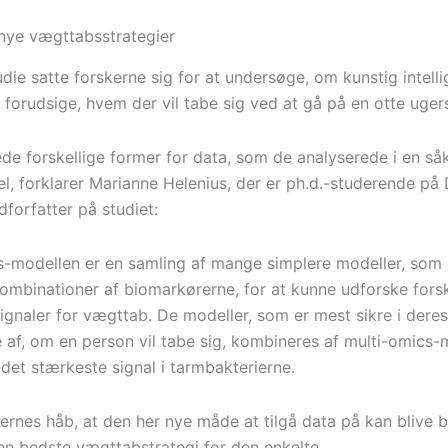
l nye vægttabsstrategier
udie satte forskerne sig for at undersøge, om kunstig intell
t forudsige, hvem der vil tabe sig ved at gå på en otte uger
de forskellige former for data, som de analyserede i en såk
l, forklarer Marianne Helenius, der er ph.d.-studerende på
forfatter på studiet:
s-modellen er en samling af mange simplere modeller, som
ombinationer af biomarkørerne, for at kunne udforske forsk
signaler for vægttab. De modeller, som er mest sikre i deres
e af, om en person vil tabe sig, kombineres af multi-omics-
 det stærkeste signal i tarmbakterierne.
ernes håb, at den her nye måde at tilgå data på kan blive br
en bedste vægttabstrategi for den enkelte.