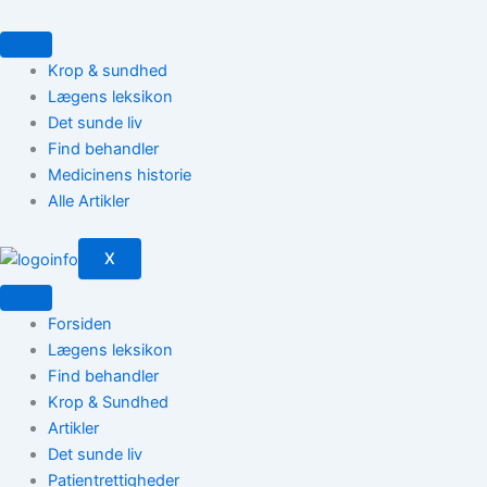
Gå
til
indholdet
Krop & sundhed
Lægens leksikon
Det sunde liv
Find behandler
Medicinens historie
Alle Artikler
X
Forsiden
Lægens leksikon
Find behandler
Krop & Sundhed
Artikler
Det sunde liv
Patientrettigheder