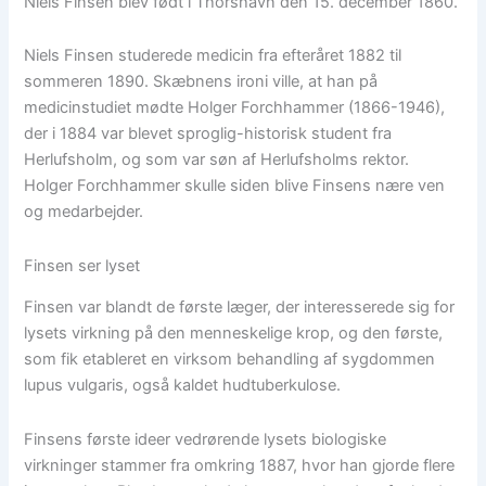
Niels Finsen blev født i Thorshavn den 15. december 1860.
Niels Finsen studerede medicin fra efteråret 1882 til
sommeren 1890. Skæbnens ironi ville, at han på
medicinstudiet mødte Holger Forchhammer (1866-1946),
der i 1884 var blevet sproglig-historisk student fra
Herlufsholm, og som var søn af Herlufsholms rektor.
Holger Forchhammer skulle siden blive Finsens nære ven
og medarbejder.
Finsen ser lyset
Finsen var blandt de første læger, der interesserede sig for
lysets virkning på den menneskelige krop, og den første,
som fik etableret en virksom behandling af sygdommen
lupus vulgaris, også kaldet hudtuberkulose.
Finsens første ideer vedrørende lysets biologiske
virkninger stammer fra omkring 1887, hvor han gjorde flere