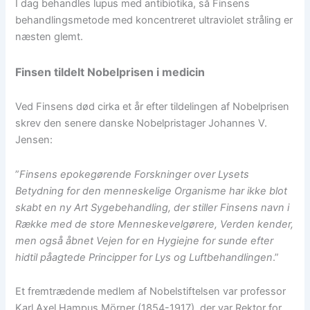
I dag behandles lupus med antibiotika, så Finsens
behandlingsmetode med koncentreret ultraviolet stråling er
næsten glemt.
Finsen tildelt Nobelprisen i medicin
Ved Finsens død cirka et år efter tildelingen af Nobelprisen
skrev den senere danske Nobelpristager Johannes V.
Jensen:
”
Finsens epokegørende Forskninger over Lysets
Betydning for den menneskelige Organisme har ikke blot
skabt en ny Art Sygebehandling, der stiller Finsens navn i
Række med de store Menneskevelgørere, Verden kender,
men også åbnet Vejen for en Hygiejne for sunde efter
hidtil påagtede Principper for Lys og Luftbehandlingen
.”
Et fremtrædende medlem af Nobelstiftelsen var professor
Karl Axel Hampus Mörner (1854-1917), der var Rektor for