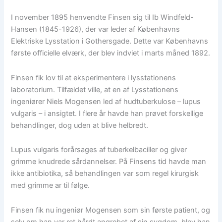
I november 1895 henvendte Finsen sig til Ib Windfeld-
Hansen (1845-1926), der var leder af Københavns
Elektriske Lysstation i Gothersgade. Dette var Københavns
første officielle elværk, der blev indviet i marts måned 1892.
Finsen fik lov til at eksperimentere i lysstationens
laboratorium. Tilfældet ville, at en af Lysstationens
ingeniører Niels Mogensen led af hudtuberkulose – lupus
vulgaris – i ansigtet. I flere år havde han prøvet forskellige
behandlinger, dog uden at blive helbredt.
Lupus vulgaris forårsages af tuberkelbaciller og giver
grimme knudrede sårdannelser. På Finsens tid havde man
ikke antibiotika, så behandlingen var som regel kirurgisk
med grimme ar til følge.
Finsen fik nu ingeniør Mogensen som sin første patient, og
selv om han var ret hårdt angrebet af sin sygdom, blev han