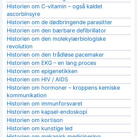
Historien om C-vitamin – også kaldet
ascorbinsyre
Historien om de dødbringende parasitter
Historien om den bærbare defibrillator
Historien om den molekylærbiologiske
revolution
Historien om den trådløse pacemaker
Historien om EKG – en lang proces
Historien om epigenetikken
Historien om HIV / AIDS
Historien om hormoner – kroppens kemiske
kommunikation
Historien om immunforsvaret
Historien om kapsel-endoskopi
Historien om kortison
Historien om kunstige led
Historien om mekanisk medicinering