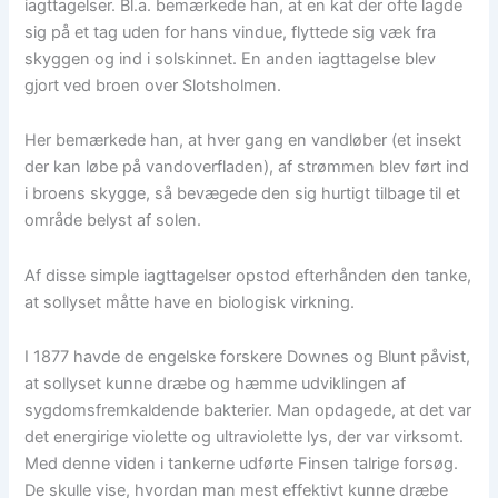
iagttagelser. Bl.a. bemærkede han, at en kat der ofte lagde
sig på et tag uden for hans vindue, flyttede sig væk fra
skyggen og ind i solskinnet. En anden iagttagelse blev
gjort ved broen over Slotsholmen.
Her bemærkede han, at hver gang en vandløber (et insekt
der kan løbe på vandoverfladen), af strømmen blev ført ind
i broens skygge, så bevægede den sig hurtigt tilbage til et
område belyst af solen.
Af disse simple iagttagelser opstod efterhånden den tanke,
at sollyset måtte have en biologisk virkning.
I 1877 havde de engelske forskere Downes og Blunt påvist,
at sollyset kunne dræbe og hæmme udviklingen af
sygdomsfremkaldende bakterier. Man opdagede, at det var
det energirige violette og ultraviolette lys, der var virksomt.
Med denne viden i tankerne udførte Finsen talrige forsøg.
De skulle vise, hvordan man mest effektivt kunne dræbe