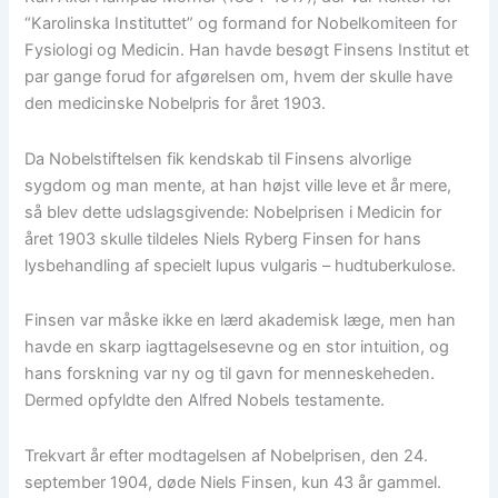
“Karolinska Instituttet” og formand for Nobelkomiteen for
Fysiologi og Medicin. Han havde besøgt Finsens Institut et
par gange forud for afgørelsen om, hvem der skulle have
den medicinske Nobelpris for året 1903.
Da Nobelstiftelsen fik kendskab til Finsens alvorlige
sygdom og man mente, at han højst ville leve et år mere,
så blev dette udslagsgivende: Nobelprisen i Medicin for
året 1903 skulle tildeles Niels Ryberg Finsen for hans
lysbehandling af specielt lupus vulgaris – hudtuberkulose.
Finsen var måske ikke en lærd akademisk læge, men han
havde en skarp iagttagelsesevne og en stor intuition, og
hans forskning var ny og til gavn for menneskeheden.
Dermed opfyldte den Alfred Nobels testamente.
Trekvart år efter modtagelsen af Nobelprisen, den 24.
september 1904, døde Niels Finsen, kun 43 år gammel.