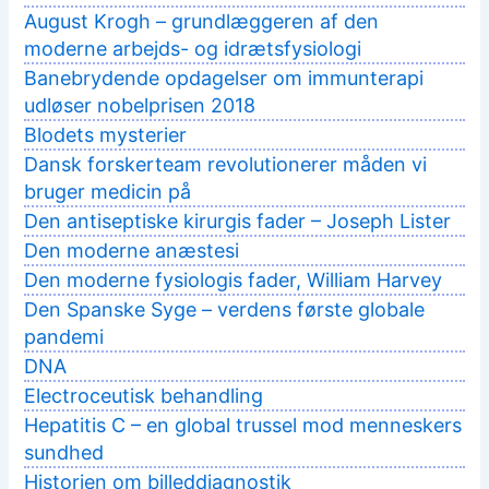
August Krogh – grundlæggeren af den
moderne arbejds- og idrætsfysiologi
Banebrydende opdagelser om immunterapi
udløser nobelprisen 2018
Blodets mysterier
Dansk forskerteam revolutionerer måden vi
bruger medicin på
Den antiseptiske kirurgis fader – Joseph Lister
Den moderne anæstesi
Den moderne fysiologis fader, William Harvey
Den Spanske Syge – verdens første globale
pandemi
DNA
Electroceutisk behandling
Hepatitis C – en global trussel mod menneskers
sundhed
Historien om billeddiagnostik