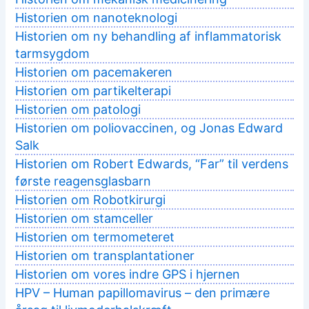
Historien om nanoteknologi
Historien om ny behandling af inflammatorisk
tarmsygdom
Historien om pacemakeren
Historien om partikelterapi
Historien om patologi
Historien om poliovaccinen, og Jonas Edward
Salk
Historien om Robert Edwards, “Far” til verdens
første reagensglasbarn
Historien om Robotkirurgi
Historien om stamceller
Historien om termometeret
Historien om transplantationer
Historien om vores indre GPS i hjernen
HPV – Human papillomavirus – den primære