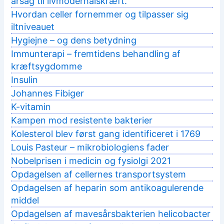
årsag til livmoderhalskræft.
Hvordan celler fornemmer og tilpasser sig
iltniveauet
Hygiejne – og dens betydning
Immunterapi – fremtidens behandling af
kræftsygdomme
Insulin
Johannes Fibiger
K-vitamin
Kampen mod resistente bakterier
Kolesterol blev først gang identificeret i 1769
Louis Pasteur – mikrobiologiens fader
Nobelprisen i medicin og fysiolgi 2021
Opdagelsen af cellernes transportsystem
Opdagelsen af heparin som antikoagulerende
middel
Opdagelsen af mavesårsbakterien helicobacter