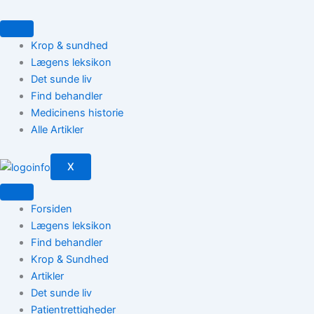
Gå
til
indholdet
Krop & sundhed
Lægens leksikon
Det sunde liv
Find behandler
Medicinens historie
Alle Artikler
X
Forsiden
Lægens leksikon
Find behandler
Krop & Sundhed
Artikler
Det sunde liv
Patientrettigheder