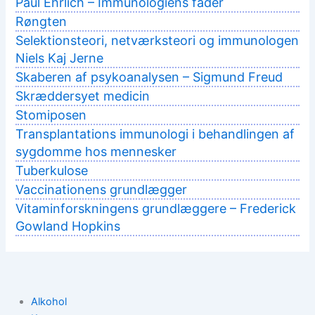
Paul Ehrlich – Immunologiens fader
Røngten
Selektionsteori, netværksteori og immunologen
Niels Kaj Jerne
Skaberen af psykoanalysen – Sigmund Freud
Skræddersyet medicin
Stomiposen
Transplantations immunologi i behandlingen af
sygdomme hos mennesker
Tuberkulose
Vaccinationens grundlægger
Vitaminforskningens grundlæggere – Frederick
Gowland Hopkins
Alkohol