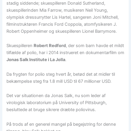
stadig siddende; skuespilleren Donald Sutherland,
skuespillerinden Mia Farrow, musikeren Neil Young,
olympisk dressurrytter Lis Hartel, sangeren Joni Mitchell,
filminstruktøren Francis Ford Coppola, atomfysikeren J.
Robert Oppenheimer og skuespilleren Lionel Barrymore.
Skuespilleren
Robert Redford
, der som barn havde et mildt
tilfælde af polio, har i 2014 instrueret en dokumentarfilm om
Jonas Salk Institute i La Jolla
.
Da frygten for polio steg hvert år, betød det at midler til
bekæmpelse steg fra 1.8 mill USD til 67 millioner USD.
Det var situationen da Jonas Salk, nu som leder af
virologisk laboratorium på University of Pittsburgh,
besluttede at bruge sikrere dræbte poliovirus.
På trods af en generel mangel på begejstring for denne