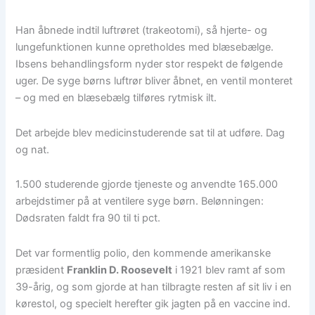
Han åbnede indtil luftrøret (trakeotomi), så hjerte- og
lungefunktionen kunne opretholdes med blæsebælge.
Ibsens behandlingsform nyder stor respekt de følgende
uger. De syge børns luftrør bliver åbnet, en ventil monteret
– og med en blæsebælg tilføres rytmisk ilt.
Det arbejde blev medicinstuderende sat til at udføre. Dag
og nat.
1.500 studerende gjorde tjeneste og anvendte 165.000
arbejdstimer på at ventilere syge børn. Belønningen:
Dødsraten faldt fra 90 til ti pct.
Det var formentlig polio, den kommende amerikanske
præsident
Franklin D. Roosevelt
i 1921 blev ramt af som
39-årig, og som gjorde at han tilbragte resten af sit liv i en
kørestol, og specielt herefter gik jagten på en vaccine ind.