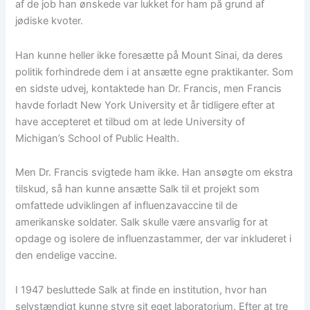
af de job han ønskede var lukket for ham på grund af
jødiske kvoter.
Han kunne heller ikke foresætte på Mount Sinai, da deres
politik forhindrede dem i at ansætte egne praktikanter. Som
en sidste udvej, kontaktede han Dr. Francis, men Francis
havde forladt New York University et år tidligere efter at
have accepteret et tilbud om at lede University of
Michigan’s School of Public Health.
Men Dr. Francis svigtede ham ikke. Han ansøgte om ekstra
tilskud, så han kunne ansætte Salk til et projekt som
omfattede udviklingen af influenzavaccine til de
amerikanske soldater. Salk skulle være ansvarlig for at
opdage og isolere de influenzastammer, der var inkluderet i
den endelige vaccine.
I 1947 besluttede Salk at finde en institution, hvor han
selvstændigt kunne styre sit eget laboratorium. Efter at tre