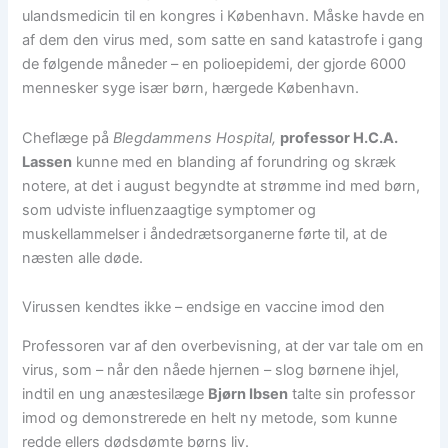
ulandsmedicin til en kongres i København. Måske havde en
af dem den virus med, som satte en sand katastrofe i gang
de følgende måneder – en polioepidemi, der gjorde 6000
mennesker syge især børn, hærgede København.
Cheflæge på
Blegdammens Hospital,
professor H.C.A.
Lassen
kunne med en blanding af forundring og skræk
notere, at det i august begyndte at strømme ind med børn,
som udviste influenzaagtige symptomer og
muskellammelser i åndedrætsorganerne førte til, at de
næsten alle døde.
Virussen kendtes ikke – endsige en vaccine imod den
Professoren var af den overbevisning, at der var tale om en
virus, som – når den nåede hjernen – slog børnene ihjel,
indtil en ung anæstesilæge
Bjørn Ibsen
talte sin professor
imod og demonstrerede en helt ny metode, som kunne
redde ellers dødsdømte børns liv.