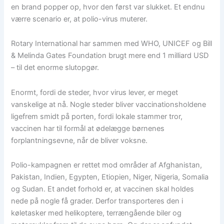
en brand popper op, hvor den først var slukket. Et endnu
værre scenario er, at polio-virus muterer.
Rotary International har sammen med WHO, UNICEF og Bill
& Melinda Gates Foundation brugt mere end 1 milliard USD
– til det enorme slutopgør.
Enormt, fordi de steder, hvor virus lever, er meget
vanskelige at nå. Nogle steder bliver vaccinationsholdene
ligefrem smidt på porten, fordi lokale stammer tror,
vaccinen har til formål at ødelægge børnenes
forplantningsevne, når de bliver voksne.
Polio-kampagnen er rettet mod områder af Afghanistan,
Pakistan, Indien, Egypten, Etiopien, Niger, Nigeria, Somalia
og Sudan. Et andet forhold er, at vaccinen skal holdes
nede på nogle få grader. Derfor transporteres den i
køletasker med helikoptere, terrængående biler og