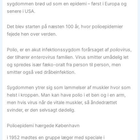
sygdommen brød ud som en epidemi – først i Europa og
senere i USA.
Det blev starten på næsten 100 år, hvor polioepidemier
fejede hen over verden.
Polio, er en akut infektionssygdom forårsaget af
poliovirus
,
der tilhører
enterovirus
familien. Virus smitter umådelig let
og spredes især fæko-oralt fra person til person, men
smitter også ved dråbeinfektion.
Sygdommen ytrer sig som lammelser af muskler hvor som
helst i kroppen. Man kan have polio i et ben og i en arm,
men hvis virus når de vitale muskler, så åndedrættet
svinder, er den selvsagt dødelig.
Polioepidemi hærgede København
i 1952 mødtes en gruppe læger med speciale i