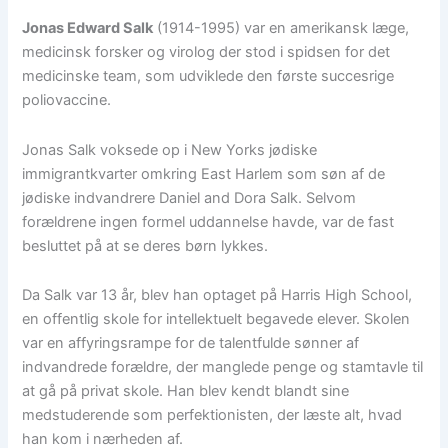
Jonas Edward Salk
(1914-1995) var en amerikansk læge,
medicinsk forsker og virolog der stod i spidsen for det
medicinske team, som udviklede den første succesrige
poliovaccine.
Jonas Salk voksede op i New Yorks jødiske
immigrantkvarter omkring East Harlem som søn af de
jødiske indvandrere Daniel and Dora Salk. Selvom
forældrene ingen formel uddannelse havde, var de fast
besluttet på at se deres børn lykkes.
Da Salk var 13 år, blev han optaget på Harris High School,
en offentlig skole for intellektuelt begavede elever. Skolen
var en affyringsrampe for de talentfulde sønner af
indvandrede forældre, der manglede penge og stamtavle til
at gå på privat skole. Han blev kendt blandt sine
medstuderende som perfektionisten, der læste alt, hvad
han kom i nærheden af.