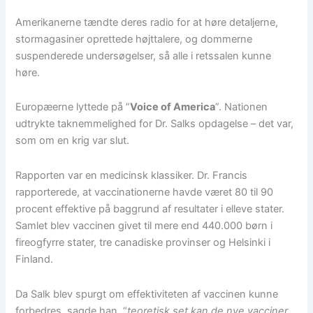
Amerikanerne tændte deres radio for at høre detaljerne,
stormagasiner oprettede højttalere, og dommerne
suspenderede undersøgelser, så alle i retssalen kunne
høre.
Europæerne lyttede på ”
Voice of America
”. Nationen
udtrykte taknemmelighed for Dr. Salks opdagelse – det var,
som om en krig var slut.
Rapporten var en medicinsk klassiker. Dr. Francis
rapporterede, at vaccinationerne havde været 80 til 90
procent effektive på baggrund af resultater i elleve stater.
Samlet blev vaccinen givet til mere end 440.000 børn i
fireogfyrre stater, tre canadiske provinser og Helsinki i
Finland.
Da Salk blev spurgt om effektiviteten af vaccinen kunne
forbedres, sagde han, “
teoretisk set kan de nye vacciner