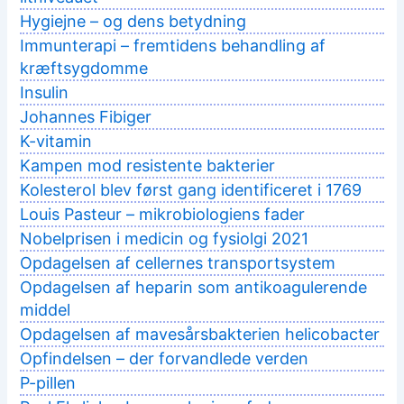
Hygiejne – og dens betydning
Immunterapi – fremtidens behandling af
kræftsygdomme
Insulin
Johannes Fibiger
K-vitamin
Kampen mod resistente bakterier
Kolesterol blev først gang identificeret i 1769
Louis Pasteur – mikrobiologiens fader
Nobelprisen i medicin og fysiolgi 2021
Opdagelsen af cellernes transportsystem
Opdagelsen af heparin som antikoagulerende
middel
Opdagelsen af mavesårsbakterien helicobacter
Opfindelsen – der forvandlede verden
P-pillen