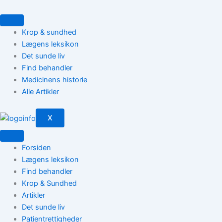
Gå
til
indholdet
Krop & sundhed
Lægens leksikon
Det sunde liv
Find behandler
Medicinens historie
Alle Artikler
X
Forsiden
Lægens leksikon
Find behandler
Krop & Sundhed
Artikler
Det sunde liv
Patientrettigheder