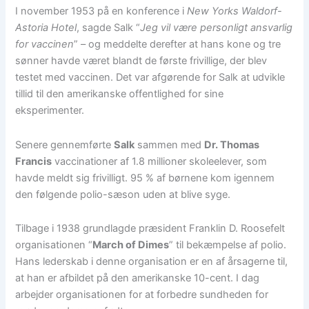
I november 1953 på en konference i
New Yorks Waldorf-
Astoria Hotel
, sagde Salk “
Jeg vil være personligt ansvarlig
for vaccinen
” – og meddelte derefter at hans kone og tre
sønner havde været blandt de første frivillige, der blev
testet med vaccinen. Det var afgørende for Salk at udvikle
tillid til den amerikanske offentlighed for sine
eksperimenter.
Senere gennemførte
Salk
sammen med
Dr. Thomas
Francis
vaccinationer af 1.8 millioner skoleelever, som
havde meldt sig frivilligt. 95 % af børnene kom igennem
den følgende polio-sæson uden at blive syge.
Tilbage i 1938 grundlagde præsident Franklin D. Roosefelt
organisationen “
March of Dimes
” til bekæmpelse af polio.
Hans lederskab i denne organisation er en af årsagerne til,
at han er afbildet på den amerikanske 10-cent. I dag
arbejder organisationen for at forbedre sundheden for