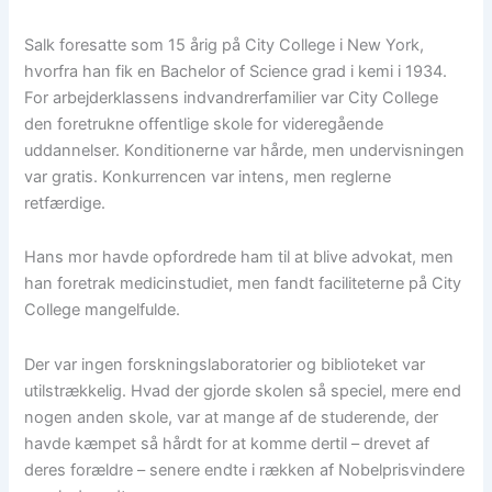
Salk foresatte som 15 årig på City College i New York,
hvorfra han fik en Bachelor of Science grad i kemi i 1934.
For arbejderklassens indvandrerfamilier var City College
den foretrukne offentlige skole for videregående
uddannelser. Konditionerne var hårde, men undervisningen
var gratis. Konkurrencen var intens, men reglerne
retfærdige.
Hans mor havde opfordrede ham til at blive advokat, men
han foretrak medicinstudiet, men fandt faciliteterne på City
College mangelfulde.
Der var ingen forskningslaboratorier og biblioteket var
utilstrækkelig. Hvad der gjorde skolen så speciel, mere end
nogen anden skole, var at mange af de studerende, der
havde kæmpet så hårdt for at komme dertil – drevet af
deres forældre – senere endte i rækken af Nobelprisvindere