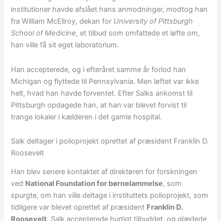
institutioner havde afslået hans anmodninger, modtog han
fra William McEllroy, dekan for
University of Pittsburgh
School of Medicine
, et tilbud som omfattede et løfte om,
han ville få sit eget laboratorium.
Han accepterede, og i efteråret samme år forlod han
Michigan og flyttede til Pennsylvania. Men løftet var ikke
helt, hvad han havde forventet. Efter Salks ankomst til
Pittsburgh opdagede han, at han var blevet forvist til
trange lokaler i kælderen i det gamle hospital.
Salk deltager i polioprojekt oprettet af præsident Franklin D.
Roosevelt
Han blev senere kontaktet af direktøren for forskningen
ved
National Foundation for børnelammelse
, som
spurgte, om han ville deltage i instituttets polioprojekt, som
tidligere var blevet oprettet af præsident
Franklin D.
Roosevelt
. Salk accepterede hurtigt tilbuddet, og glædede