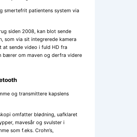
og smertefrit patientens system via
rug siden 2008, kan blot sende
on, som via sit integrerede kamera
t at sende video i fuld HD fra
en bærer om maven og derfra videre
etooth
emme og transmittere kapslens
skopi omfatter blødning, uafklaret
ypper, mavesår og svulster i
me som f.eks. Crohn’s,