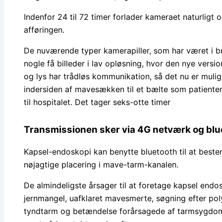
Indenfor 24 til 72 timer forlader kameraet naturligt 
afføringen.
De nuværende typer kamerapiller, som har været i b
nogle få billeder i lav opløsning, hvor den nye versi
og lys har trådløs kommunikation, så det nu er mulig
indersiden af mavesækken til et bælte som patient
til hospitalet. Det tager seks-otte timer
Transmissionen sker via 4G netværk og blu
Kapsel-endoskopi kan benytte bluetooth til at best
nøjagtige placering i mave-tarm-kanalen.
De almindeligste årsager til at foretage kapsel endo
jernmangel, uafklaret mavesmerte, søgning efter pol
tyndtarm og betændelse forårsagede af tarmsygdom