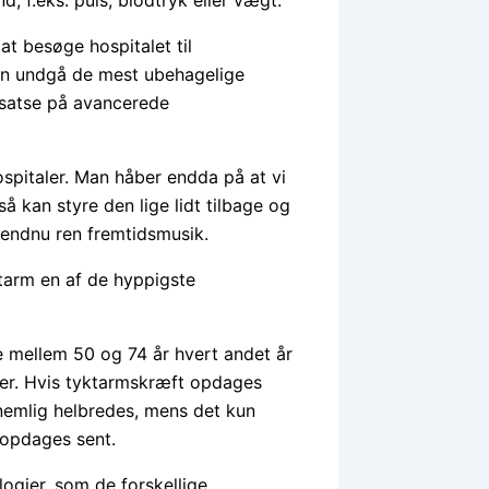
at besøge hospitalet til
an undgå de mest ubehagelige
 satse på avancerede
spitaler. Man håber endda på at vi
å kan styre den lige lidt tilbage og
endnu ren fremtidsmusik.
etarm en af de hyppigste
e mellem 50 og 74 år hvert andet år
ver. Hvis tyktarmskræft opdages
 nemlig helbredes, mens det kun
n opdages sent.
ogier, som de forskellige