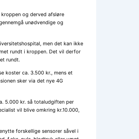
m kroppen og derved afsløre
t gennemgå unødvendige og
versitetshospital, men det kan ikke
et rundt i kroppen. Det vil derfor
et rundt.
e koster ca. 3.500 kr., mens et
ssionen sker via det nye 4G
. 5.000 kr. så totaludgiften per
ialist vil blive omkring kr.10.000,
nytte forskellige sensorer såvel i
d, f.eks. puls, blodtryk eller vægt.