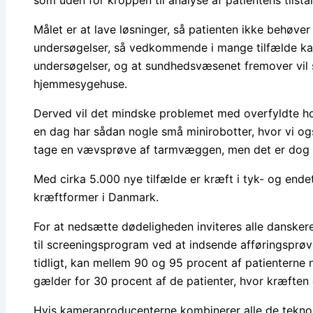
Målet er at lave løsninger, så patienten ikke behøver 
undersøgelser, så vedkommende i mange tilfælde k
undersøgelser, og at sundhedsvæsenet fremover vil
hjemmesygehuse.
Derved vil det mindske problemet med overfyldte ho
en dag har sådan nogle små minirobotter, hvor vi ogs
tage en vævsprøve af tarmvæggen, men det er dog 
Med cirka 5.000 nye tilfælde er kræft i tyk- og end
kræftformer i Danmark.
For at nedsætte dødeligheden inviteres alle dansker
til screeningsprogram ved at indsende afføringsprø
tidligt, kan mellem 90 og 95 procent af patienterne
gælder for 30 procent af de patienter, hvor kræfte
Hvis kameraproducenterne kombinerer alle de teknol