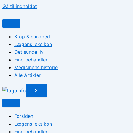
Gå til indholdet
Krop & sundhed
Lægens leksikon
Det sunde liv
Find behandler
Medicinens historie
Alle Artikler
X
Forsiden
Lægens leksikon
Find behandler