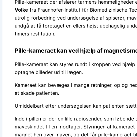
Pille-kameraet der afslører tarmens hemmeligheder e
Volke
fra Fraunhofer-Institut für Biomedizinische Tec
utrolig forbedring ved undersøgelse af spiserør, ma
undgå at få foretaget en ellers højst ubehagelig un
timers restitution.
Pille-kameraet kan ved hjælp af magnetisme
Pille-kameraet kan styres rundt i kroppen ved hjæl
optagne billeder ud til lægen.
Kameraet kan bevæges i mange retninger, op og ned, 
at skade patienten.
Umiddelbart efter undersøgelsen kan patienten sætte 
Inde i pillen er der en lille radiosender, som løbend
maveskindet til en modtager. Styringen af kameraet 
magnet hen over maven, og det får pille-kameraet til 