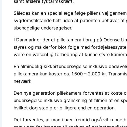
samt afsløre tyktarmskræft.
Således kan en speciallæge følge pillens vej genne
sygdomstilstande helt uden at patienten behøver a
ubehagelige undersøgelser.
I Danmark er der et pillekamera i brug på Odense Uni
styres og må derfor blot følge med fordøjelsessystem
være en væsentlig forbedring at kunne styre kamera
En almindelig kikkertundersøgelse inklusive bedøvels
pillekamera kun koster ca. 1.500 – 2.000 kr. Transmi
netværk.
Den nye generation pillekamera forventes at koste ca
undersøgelse inklusive granskning af filmen af en spec
hvilket dog stadig er billigere end en operation.
Det forventes, at man i nær fremtid også vil kunne be
som uden for kroppen til analyse af patientens tilstan