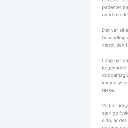
patienter b
overhovedet
Det var såle
behandling 
været den fø
I dag har be
lægemiddels
dobbeltlag 
immunsystem
raske.
Ved at udny
særlige fys
side, er det
og med en s