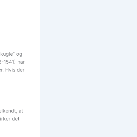
 kugle” og
3-1541) har
r. Hvis der
lkendt, at
irker det