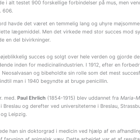
e i alt testet 900 forskellige forbindelser på mus, men ven
r. 606.
ord havde det været en temmelig lang og uhyre møjsommel
ette lægemiddel. Men det virkede med stor succes mod syfi
e en del bivirkninger.
 øjeblikkelig succes og solgt over hele verden og gjorde d
ende inden for medicinalindustrien. I 1912, efter en forbedr
il Neosalvasan og bibeholdte sin rolle som det mest succes
 indtil man i 1940 begyndte at bruge penicillin.
r. med.
Paul Ehrlich
(1854-1915) blev uddannet fra
Maria-M
i Breslau og derefter ved universiteterne i Breslau, Strassb
 og Leipzig.
ede han sin doktorgrad i medicin ved hjælp af en afhandlin
f farvning af animalsk væv. Dette arbejdet var et af resulta