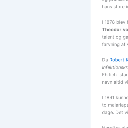
hans store 
I 1878 blev 
Theodor
vo
talent og ga
farvning af
Da
Robert 
Infektionsk
Ehrlich sta
navn altid vi
I 1891 kunne
to malariap
dage. Det v
Herefter bl