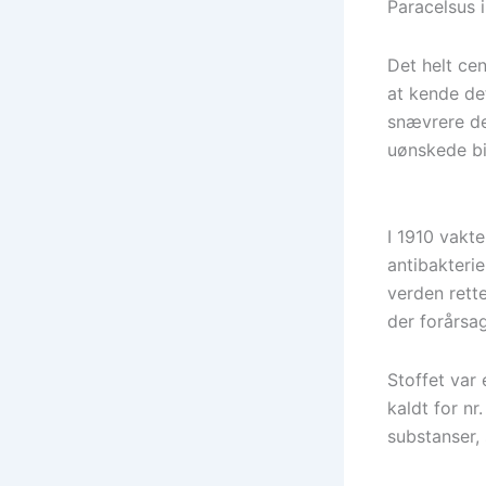
Paracelsus i
Det helt cen
at kende de
snævrere det
uønskede biv
I 1910 vakt
antibakteri
verden rett
der forårsag
Stoffet var 
kaldt for nr
substanser,