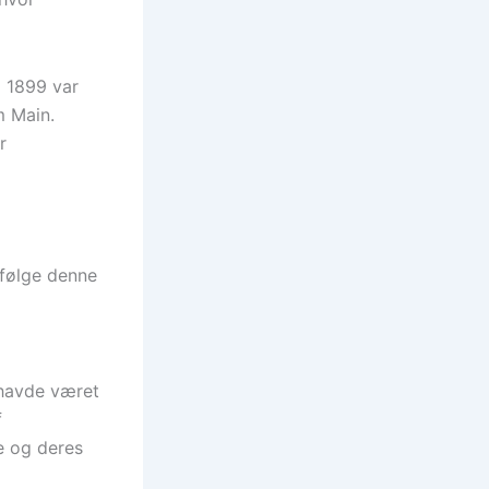
a 1899 var
m Main.
r
ifølge denne
 havde været
f
e og deres