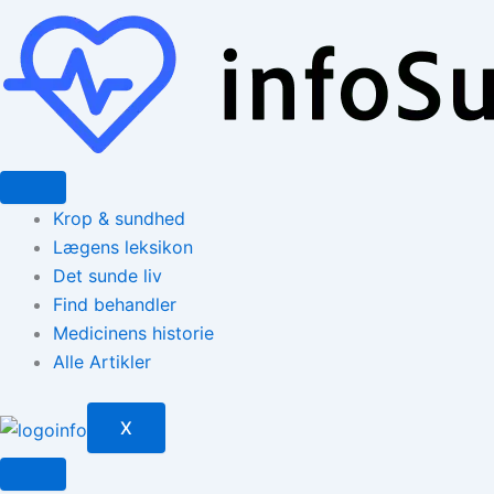
Gå
til
indholdet
Krop & sundhed
Lægens leksikon
Det sunde liv
Find behandler
Medicinens historie
Alle Artikler
X