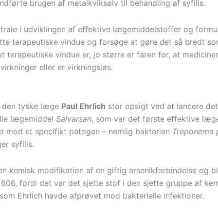
ndførte brugen af metalkviksølv til behandling af syfilis.
trale i udviklingen af effektive lægemiddelstoffer og formul
tte terapeutiske vindue og forsøge at gøre det så bredt so
 terapeutiske vindue er, jo større er faren for, at medicine
irkninger eller er virkningsløs.
e den tyske læge
Paul Ehrlich
stor opsigt ved at lancere det
elle lægemiddel
Salvarsan
, som var det første effektive læg
et mod et specifikt patogen – nemlig bakterien
Treponema 
er syfilis.
en kemisk modifikation af en giftig arsenikforbindelse og b
. 606, fordi det var det sjette stof i den sjette gruppe af ke
 som Ehrlich havde afprøvet mod bakterielle infektioner.