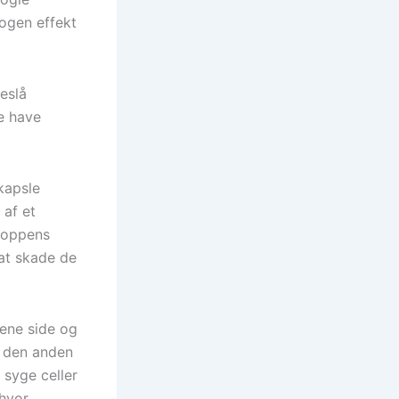
ogen effekt
reslå
e have
dkapsle
 af et
kroppens
at skade de
 ene side og
å den anden
 syge celler
hvor