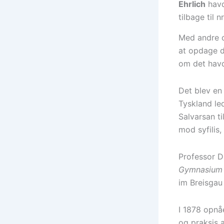
Ehrlich
havd
tilbage til n
Med andre 
at opdage d
om det havd
Det blev en
Tyskland led
Salvarsan t
mod syfilis,
Professor D
Gymnasium
im Breisgau
I 1878 opnå
og praksis a