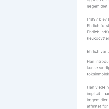
lægemidlet s
I 1897 blev
Ehrlich fors
Ehrlich indf
(leukocytter
Ehrlich var
Han introduc
kunne særli
toksinmoleky
Han viede nu
implicit i 
lægemidler 
affinitet fo