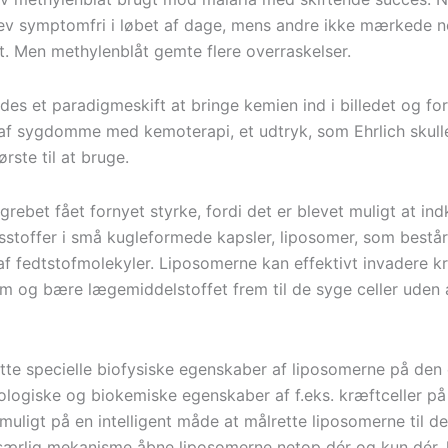
lev symptomfri i løbet af dage, mens andre ikke mærkede n
. Men methylenblåt gemte flere overraskelser.
des et paradigmeskift at bringe kemien ind i billedet og fo
af sygdomme med kemoterapi, et udtryk, som Ehrlich skull
rste til at bruge.
grebet fået fornyet styrke, fordi det er blevet muligt at in
stoffer i små kugleformede kapsler, liposomer, som består
af fedtstofmolekyler. Liposomerne kan effektivt invadere 
 og bære lægemiddelstoffet frem til de syge celler uden 
tte specielle biofysiske egenskaber af liposomerne på den
iologiske og biokemiske egenskaber af f.eks. kræftceller p
 muligt på en intelligent måde at målrette liposomerne til de
ærlig mekanisme åbne liposomerne netop dér og kun dér, 