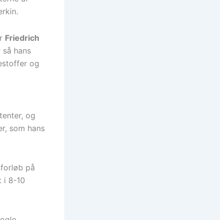
rkin.
or
Friedrich
r så hans
estoffer og
stenter, og
er, som hans
sforløb på
 i 8-10
Nogle