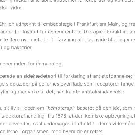
kal virke.
 Ehrlich udnævnt til embedslæge i Frankfurt am Main, og fr
tander for Institut für experimentelle Therapie i Frankfurt a
ørte flere nye metoder til farvning af bl.a. hvide blodlegeme
) og bakterier.
 pioner inden for immunologi
erede en sidekædeteori til forklaring af antistofdannelse; 
ge sidekæder på cellernes overflade som receptorer fange
ler og medvirke til det, han kaldte antitoksindannelse.
 sit liv til ideen om ”
kemoterapi
” baseret på den ide, som
hans doktorafhandling fra 1878, at den kemiske opbygning a
der anvendes, skal undersøges i forhold til deres virkemåd
r cellerne i organismen, mod hvem de er rettet.