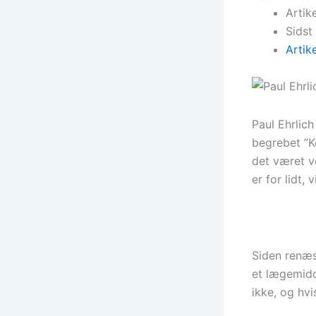
Artik
Sidst
Artik
Paul Ehrlic
begrebet ”K
det været v
er for lidt,
Siden renæs
et lægemidd
ikke, og hvi