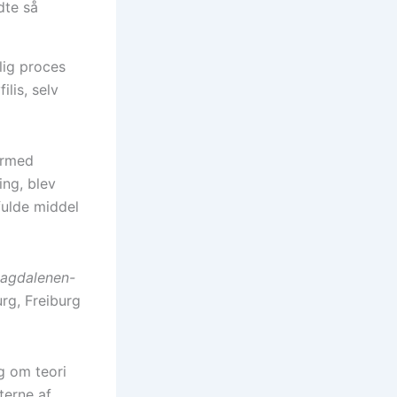
dte så
ig proces
lis, selv
ermed
ing, blev
fulde middel
agdalenen-
urg, Freiburg
g om teori
terne af