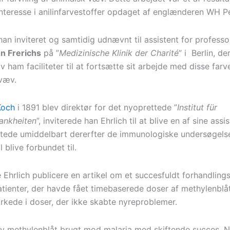
interesse i anilinfarvestoffer opdaget af englænderen WH Pe
han inviteret og samtidig udnævnt til assistent for profess
n Frerichs
på ”
Medizinische Klinik der Charité
” i Berlin, de
v ham faciliteter til at fortsætte sit arbejde med disse farv
 væv.
Koch
i 1891 blev direktør for det nyoprettede ”
Institut für
rankheiten
”, inviterede han Ehrlich til at blive en af sine assi
rtede umiddelbart dererfter de immunologiske undersøgels
l blive forbundet til.
 Ehrlich publicere en artikel om et succesfuldt forhandling
atienter, der havde fået timebaserede doser af methylenblåt
irkede i doser, der ikke skabte nyreproblemer.
ev methylenblåt brugt mod malaria med skiftende succes. 