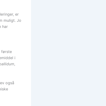
eringer, er
m muligt. Jo
n har
 første
emiddel i
pallidum
,
lev også
miske