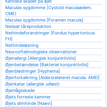
Kemiske skader på øjet
Maculas sygdomme [Cystoid maculaødem.
CME)
Maculas sygdomme [Foramen macula]
Nedsat tåreproduktion
Nethindeforandringer [Fundus hypertonicus
FH]
Nethindeløsning
Neurooftalmologiske observationer
Øjenallergi [Allergisk konjunktivitis]
Øjenbetændelse [Bakteriel konjunktivitis]
Øjenblødninger [Hyphema]
Øjenforkalkning [Aldersrelateret macula. AMD]
Øjenkatar (allergisk udløst)
Øjenlågsskade
Øjets forreste kammer
Øjets slimhinde [Naevi]