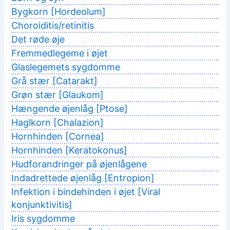
Bygkorn [Hordeolum]
Choroiditis/retinitis
Det røde øje
Fremmedlegeme i øjet
Glaslegemets sygdomme
Grå stær [Catarakt]
Grøn stær [Glaukom]
Hængende øjenlåg [Ptose]
Haglkorn [Chalazion]
Hornhinden [Cornea]
Hornhinden [Keratokonus]
Hudforandringer på øjenlågene
Indadrettede øjenlåg [Entropion]
Infektion i bindehinden i øjet [Viral
konjunktivitis]
Iris sygdomme