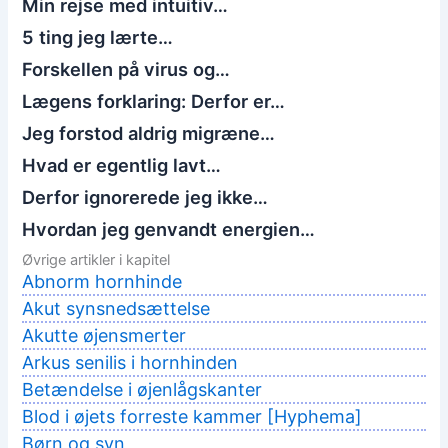
Min rejse med intuitiv…
5 ting jeg lærte…
Forskellen på virus og…
Lægens forklaring: Derfor er…
Jeg forstod aldrig migræne…
Hvad er egentlig lavt…
Derfor ignorerede jeg ikke…
Hvordan jeg genvandt energien…
Øvrige artikler i kapitel
Abnorm hornhinde
Akut synsnedsættelse
Akutte øjensmerter
Arkus senilis i hornhinden
Betændelse i øjenlågskanter
Blod i øjets forreste kammer [Hyphema]
Børn og syn