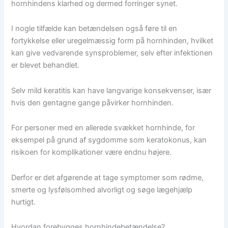
hornhindens klarhed og dermed forringer synet.
I nogle tilfælde kan betændelsen også føre til en
fortykkelse eller uregelmæssig form på hornhinden, hvilket
kan give vedvarende synsproblemer, selv efter infektionen
er blevet behandlet.
Selv mild keratitis kan have langvarige konsekvenser, især
hvis den gentagne gange påvirker hornhinden.
For personer med en allerede svækket hornhinde, for
eksempel på grund af sygdomme som keratokonus, kan
risikoen for komplikationer være endnu højere.
Derfor er det afgørende at tage symptomer som rødme,
smerte og lysfølsomhed alvorligt og søge lægehjælp
hurtigt.
Hvordan forebygges hornhindebetændelse?