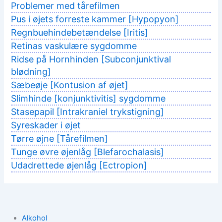
Problemer med tårefilmen
Pus i øjets forreste kammer [Hypopyon]
Regnbuehindebetændelse [Iritis]
Retinas vaskulære sygdomme
Ridse på Hornhinden [Subconjunktival
blødning]
Sæbeøje [Kontusion af øjet]
Slimhinde [konjunktivitis] sygdomme
Stasepapil [Intrakraniel trykstigning]
Syreskader i øjet
Tørre øjne [Tårefilmen]
Tunge øvre øjenlåg [Blefarochalasis]
Udadrettede øjenlåg [Ectropion]
Alkohol