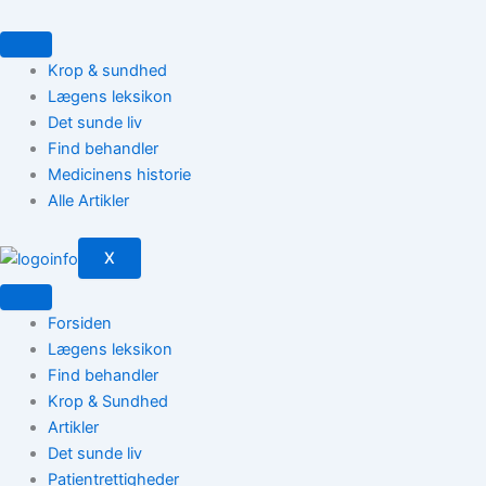
Gå
til
indholdet
Krop & sundhed
Lægens leksikon
Det sunde liv
Find behandler
Medicinens historie
Alle Artikler
X
Forsiden
Lægens leksikon
Find behandler
Krop & Sundhed
Artikler
Det sunde liv
Patientrettigheder