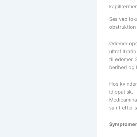
kapillærme
Ses ved loka
obstruktion 
Ødemer opst
ultrafiltra
til ødemer.
beriberi og 
Hos kvinder
idiopatisk.
Medicamina 
samt efter 
Symptome