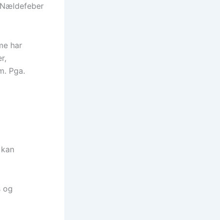
g Nældefeber
me har
r,
m. Pga.
 kan
s og