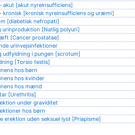
– akut [akut nyreinsufficiens]
– kronisk [kronisk nyreinsufficiens og uræmi]
 [diabetisk nefropati]
g urinproduktion [Natlig polyuri]
æft [Cancer prostatae]
nde urinvejsinfektioner
 udfyldning i pungen [scrotum]
dning [Torsio testis]
inens hos børn
inens hos kvinder
tinens hos mænd
ar [Urethritis]
fektion under graviditet
fektioner hos børn
 erektion uden seksuel lyst [Priapisme]