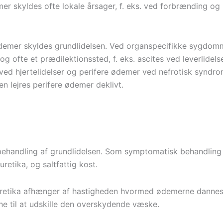
er skyldes ofte lokale årsager, f. eks. ved forbrænding o
demer skyldes grundlidelsen. Ved organspecifikke sygdom
 ofte et prædilektionssted, f. eks. ascites ved leverlidelse
ed hjertelidelser og perifere ødemer ved nefrotisk syndro
n lejres perifere ødemer deklivt.
 behandling af grundlidelsen. Som symptomatisk behandling
retika, og saltfattig kost.
uretika afhænger af hastigheden hvormed ødemerne danne
ne til at udskille den overskydende væske.