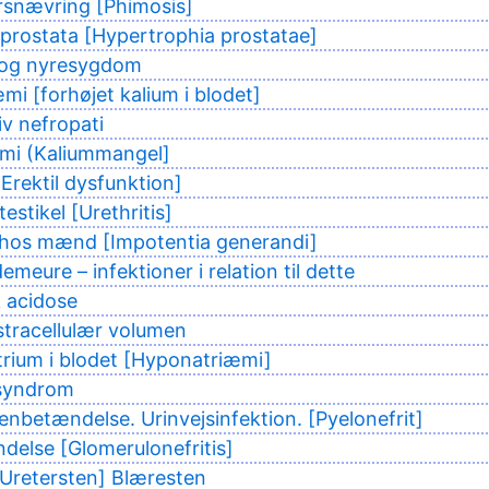
rsnævring [Phimosis]
 prostata [Hypertrophia prostatae]
t og nyresygdom
mi [forhøjet kalium i blodet]
v nefropati
mi (Kaliummangel]
Erektil dysfunktion]
testikel [Urethritis]
et hos mænd [Impotentia generandi]
emeure – infektioner i relation til dette
 acidose
tracellulær volumen
rium i blodet [Hyponatriæmi]
 syndrom
betændelse. Urinvejsinfektion. [Pyelonefrit]
else [Glomerulonefritis]
Uretersten] Blæresten