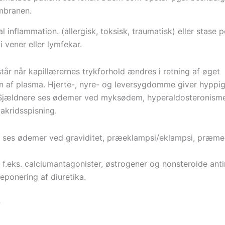
mbranen.
l inflammation. (allergisk, toksisk, traumatisk) eller stase p
i vener eller lymfekar.
år når kapillærernes trykforhold ændres i retning af øget
tion af plasma. Hjerte-, nyre- og leversygdomme giver hyppi
 Sjældnere ses ødemer ved myksødem, hyperaldosteronisme,
lakridsspisning.
 ses ødemer ved graviditet, præeklampsi/eklampsi, præme
f.eks. calciumantagonister, østrogener og nonsteroide ant
seponering af diuretika.
r