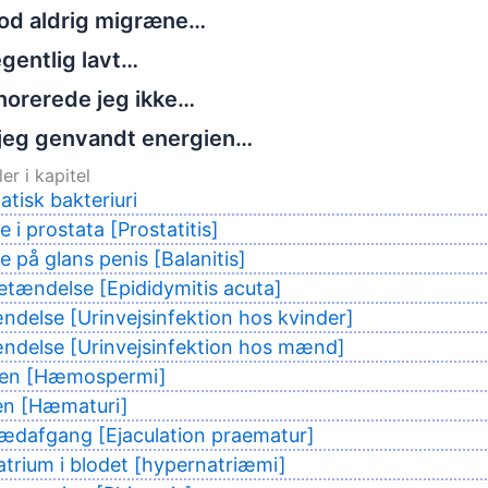
tod aldrig migræne…
gentlig lavt…
norerede jeg ikke…
jeg genvandt energien…
er i kapitel
isk bakteriuri
 i prostata [Prostatitis]
 på glans penis [Balanitis]
betændelse [Epididymitis acuta]
delse [Urinvejsinfektion hos kvinder]
ndelse [Urinvejsinfektion hos mænd]
den [Hæmospermi]
nen [Hæmaturi]
 sædafgang [Ejaculation praematur]
atrium i blodet [hypernatriæmi]