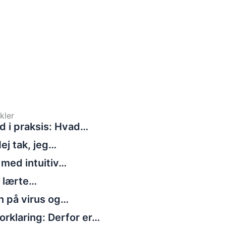
kler
d i praksis: Hvad…
ej tak, jeg…
 med intuitiv…
g lærte…
n på virus og…
rklaring: Derfor er…