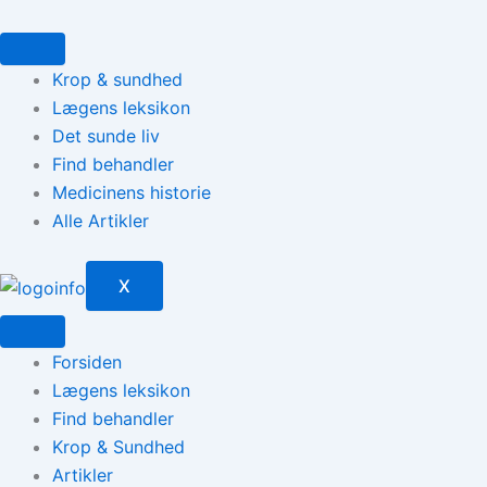
Gå
til
indholdet
Krop & sundhed
Lægens leksikon
Det sunde liv
Find behandler
Medicinens historie
Alle Artikler
X
Forsiden
Lægens leksikon
Find behandler
Krop & Sundhed
Artikler