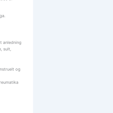
ga.
gt anledning
 sult,
nstruelt og
ireumatika