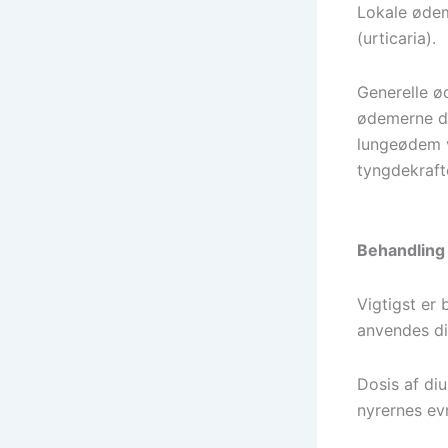
Lokale ødem
(urticaria).
Generelle ø
ødemerne dog
lungeødem v
tyngdekrafte
Behandling
Vigtigst er
anvendes diu
Dosis af di
nyrernes ev