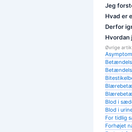
Jeg fors
Hvad er e
Derfor ig
Hvordan 
Øvrige artikl
Asymptomat
Betændelse
Betændelse
Bitestikel
Blærebetæn
Blærebetæ
Blod i sæ
Blod i uri
For tidlig
Forhøjet n