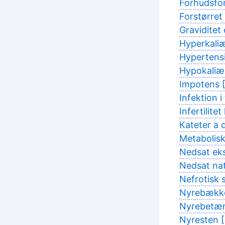
Forhudsfo
Forstørret
Gravidite
Hyperkaliæ
Hypertensi
Hypokaliæ
Impotens [
Infektion i 
Infertilit
Kateter a d
Metabolisk
Nedsat eks
Nedsat nat
Nefrotisk
Nyrebækken
Nyrebetænd
Nyresten [