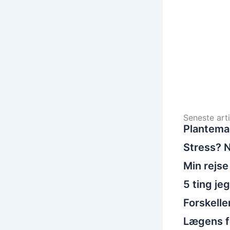
Seneste arti
Plantema
Stress? N
Min rejse
5 ting je
Forskelle
Lægens fo