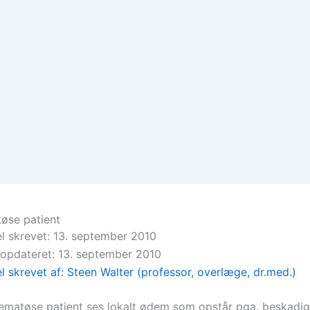
øse patient
el skrevet: 13. september 2010
 opdateret: 13. september 2010
el skrevet af: Steen Walter (professor, overlæge, dr.med.)
matøse patient ses lokalt ødem som opstår pga. beskadig