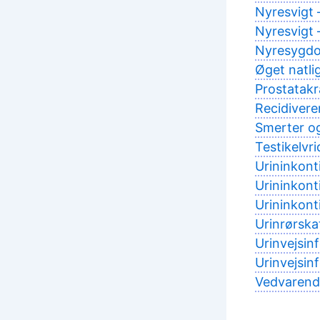
Nyresvigt 
Nyresvigt 
Nyresygdom
Øget natli
Prostatakr
Recidivere
Smerter og
Testikelvri
Urininkont
Urininkont
Urininkon
Urinrørskat
Urinvejsin
Urinvejsin
Vedvarende