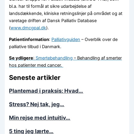
bl.a. har til formål at sikre udarbejdelse af
landsdækkende, kliniske retningslinjer på området og at
varetage driften af Dansk Palliativ Database
(
www.dmcgpal.dk
).
Patientinformation
:
Palliativguiden
– Overblik over de
palliative tilbud i Danmark.
Se ydligere
:
Smertebehandling
– Behandling af smerter
hos patienter med cancer.
Seneste artikler
Plantemad i praksis: Hvad…
Stress? Nej tak, jeg…
Min rejse med intuitiv…
5 ting jeg lærte…