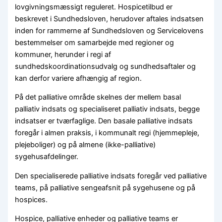
lovgivningsmæssigt reguleret. Hospicetilbud er
beskrevet i Sundhedsloven, herudover aftales indsatsen
inden for rammerne af Sundhedsloven og Servicelovens
bestemmelser om samarbejde med regioner og
kommuner, herunder i regi af
sundhedskoordinationsudvalg og sundhedsaftaler og
kan derfor variere afhængig af region.
På det palliative område skelnes der mellem basal
palliativ indsats og specialiseret palliativ indsats, begge
indsatser er tværfaglige. Den basale palliative indsats
foregår i almen praksis, i kommunalt regi (hjemmepleje,
plejeboliger) og på almene (ikke-palliative)
sygehusafdelinger.
Den specialiserede palliative indsats foregår ved palliative
teams, på palliative sengeafsnit på sygehusene og på
hospices.
Hospice, palliative enheder og palliative teams er