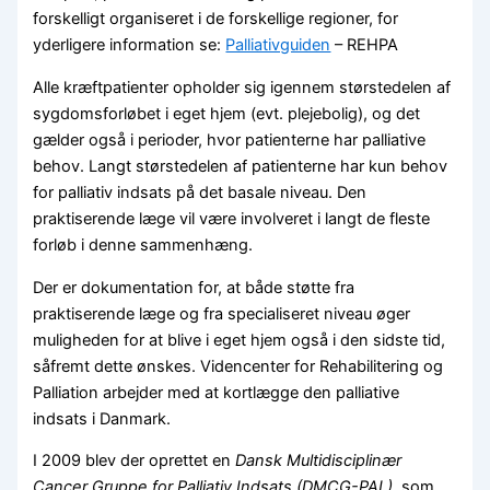
forskelligt organiseret i de forskellige regioner, for
yderligere information se:
Palliativguiden
– REHPA
Alle kræftpatienter opholder sig igennem størstedelen af
sygdomsforløbet i eget hjem (evt. plejebolig), og det
gælder også i perioder, hvor patienterne har palliative
behov. Langt størstedelen af patienterne har kun behov
for palliativ indsats på det basale niveau. Den
praktiserende læge vil være involveret i langt de fleste
forløb i denne sammenhæng.
Der er dokumentation for, at både støtte fra
praktiserende læge og fra specialiseret niveau øger
muligheden for at blive i eget hjem også i den sidste tid,
såfremt dette ønskes. Videncenter for Rehabilitering og
Palliation arbejder med at kortlægge den palliative
indsats i Danmark.
I 2009 blev der oprettet en
Dansk Multidisciplinær
Cancer Gruppe for Palliativ Indsats (DMCG-PAL)
, som