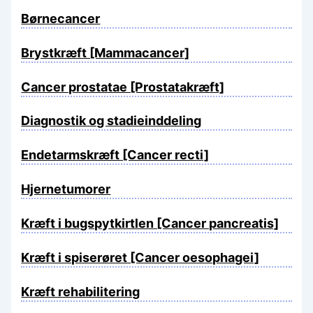
Børnecancer
Brystkræft [Mammacancer]
Cancer prostatae [Prostatakræft]
Diagnostik og stadieinddeling
Endetarmskræft [Cancer recti]
Hjernetumorer
Kræft i bugspytkirtlen [Cancer pancreatis]
Kræft i spiserøret [Cancer oesophagei]
Kræft rehabilitering