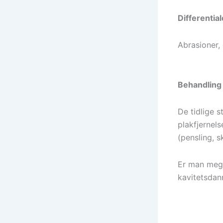
Differentia
Abrasioner,
Behandling
De tidlige 
plakfjernel
(pensling, 
Er man mege
kavitetsdan