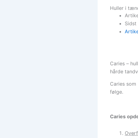
Huller i tæn
Artik
Sidst
Artik
Caries – hu
hårde tandv
Caries som u
følge.
Caries opde
Overf