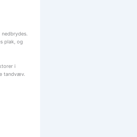
v nedbrydes.
s plak, og
torer i
de tandvæv.