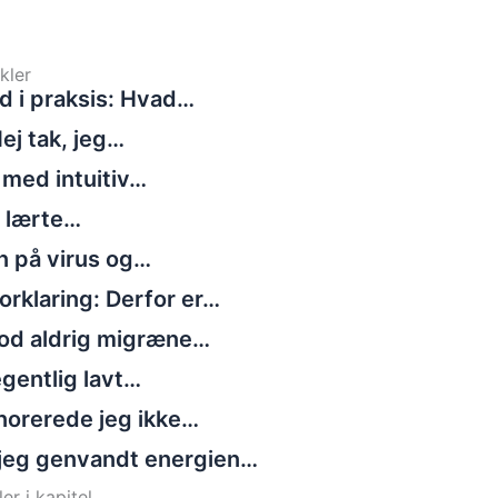
kler
d i praksis: Hvad…
ej tak, jeg…
 med intuitiv…
g lærte…
n på virus og…
rklaring: Derfor er…
tod aldrig migræne…
gentlig lavt…
norerede jeg ikke…
jeg genvandt energien…
er i kapitel