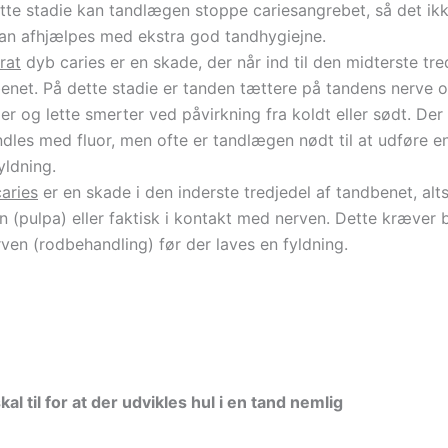
tte stadie kan tandlægen stoppe cariesangrebet, så det ikk
Kan afhjælpes med ekstra god tandhygiejne.
rat
dyb caries er en skade, der når ind til den midterste tre
enet. På dette stadie er tanden tættere på tandens nerve 
ger og lette smerter ved påvirkning fra koldt eller sødt. Der
dles med fluor, men ofte er tandlægen nødt til at udføre e
yldning.
aries
er en skade i den inderste tredjedel af tandbenet, alt
n (pulpa) eller faktisk i kontakt med nerven. Dette kræver 
rven (rodbehandling) før der laves en fyldning.
kal til for at der udvikles hul i en tand nemlig