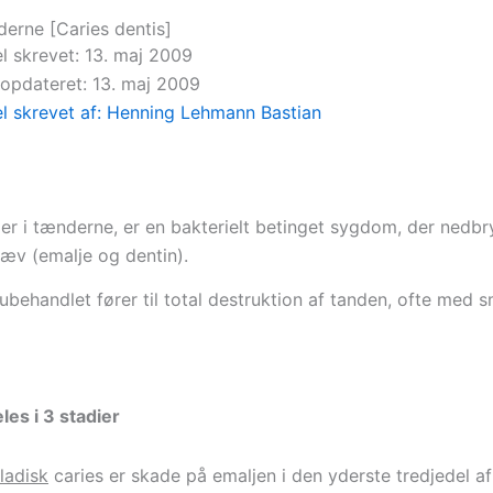
derne [Caries dentis]
el skrevet: 13. maj 2009
 opdateret: 13. maj 2009
el skrevet af: Henning Lehmann Bastian
ller i tænderne, er en bakterielt betinget sygdom, der nedb
æv (emalje og dentin).
behandlet fører til total destruktion af tanden, ofte med sm
les i 3 stadier
ladisk
caries er skade på emaljen i den yderste tredjedel a