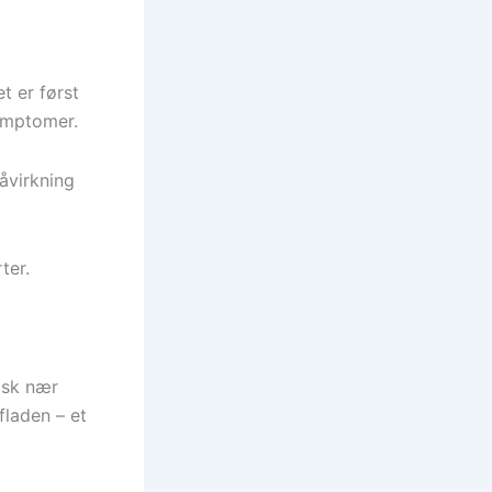
t er først
ymptomer.
åvirkning
ter.
pisk nær
laden – et