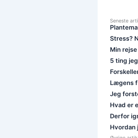
Seneste arti
Plantema
Stress? N
Min rejse
5 ting je
Forskelle
Lægens fo
Jeg fors
Hvad er e
Derfor ig
Hvordan 
Øvrige artikl