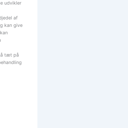
e udvikler
djedel af
og kan give
 kan
n
så tæt på
behandling