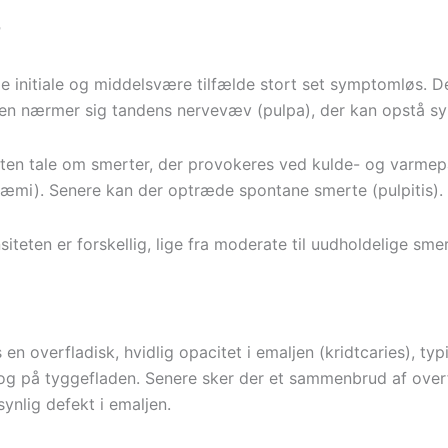
r
de initiale og middelsvære tilfælde stort set symptomløs. De
en nærmer sig tandens nervevæv (pulpa), der kan opstå s
arten tale om smerter, der provokeres ved kulde- og varmep
æmi). Senere kan der optræde spontane smerte (pulpitis).
iteten er forskellig, lige fra moderate til uudholdelige smer
s en overfladisk, hvidlig opacitet i emaljen (kridtcaries), ty
og på tyggefladen. Senere sker der et sammenbrud af overf
synlig defekt i emaljen.