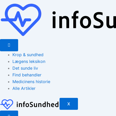
Gå
til
indholdet
Krop & sundhed
Lægens leksikon
Det sunde liv
Find behandler
Medicinens historie
Alle Artikler
X