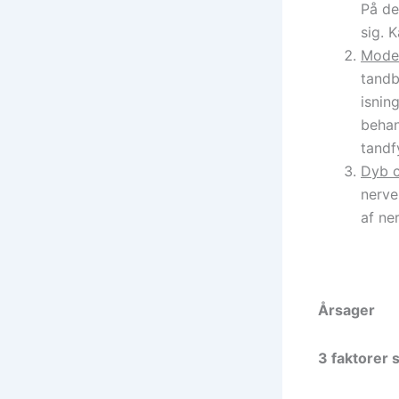
På de
sig. 
Mode
tandb
isnin
behan
tandf
Dyb c
nerve
af ne
Årsager
3 faktorer s