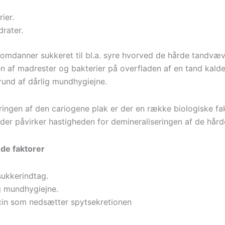
ier.
drater.
 omdanner sukkeret til bl.a. syre hvorved de hårde tandvæ
 af madrester og bakterier på overfladen af en tand kalde
rund af dårlig mundhygiejne.
ringen af den cariogene plak er der en række biologiske fak
der påvirker hastigheden for demineraliseringen af de hår
de faktorer
sukkerindtag.
g mundhygiejne.
in som nedsætter spytsekretionen