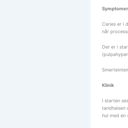
Symptome
Caries er i 
når process
Der er i st
(pulpahyper
Smerteintens
Klinik
I starten se
tandhalsen 
hul med en 