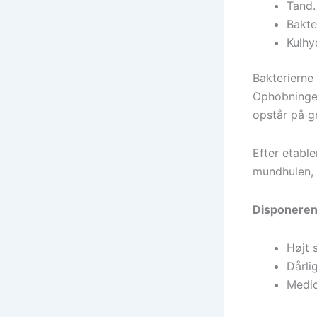
Tand.
Bakter
Kulhy
Bakterierne
Ophobningen
opstår på g
Efter etable
mundhulen, 
Disponeren
Højt 
Dårli
Medic