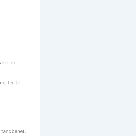
ryder de
erter til
f tandbenet.