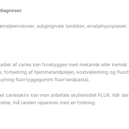
ldiagnoser
 emaljeerosioner, subgingivale tandsten, emaljehypoplasier.
stadier af caries kan forebygges med mekanisk eller kemisk
se, forbedring af hjemmetandplejen, kostvejledning og fluor
skylning fluortyggegummi fluortandpasta).
t cariesaktiv kan man anbefale skyllemidlet FLUX. Når der
nelse, må tanden repareres med en fyldning.