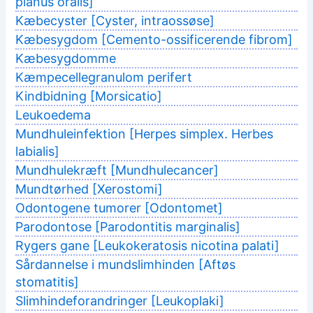
planus oralis]
Kæbecyster [Cyster, intraossøse]
Kæbesygdom [Cemento-ossificerende fibrom]
Kæbesygdomme
Kæmpecellegranulom perifert
Kindbidning [Morsicatio]
Leukoedema
Mundhuleinfektion [Herpes simplex. Herbes
labialis]
Mundhulekræft [Mundhulecancer]
Mundtørhed [Xerostomi]
Odontogene tumorer [Odontomet]
Parodontose [Parodontitis marginalis]
Rygers gane [Leukokeratosis nicotina palati]
Sårdannelse i mundslimhinden [Aftøs
stomatitis]
Slimhindeforandringer [Leukoplaki]