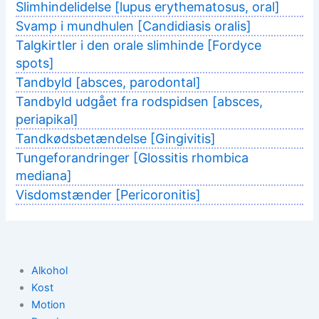
Slimhindelidelse [lupus erythematosus, oral]
Svamp i mundhulen [Candidiasis oralis]
Talgkirtler i den orale slimhinde [Fordyce
spots]
Tandbyld [absces, parodontal]
Tandbyld udgået fra rodspidsen [absces,
periapikal]
Tandkødsbetændelse [Gingivitis]
Tungeforandringer [Glossitis rhombica
mediana]
Visdomstænder [Pericoronitis]
Alkohol
Kost
Motion