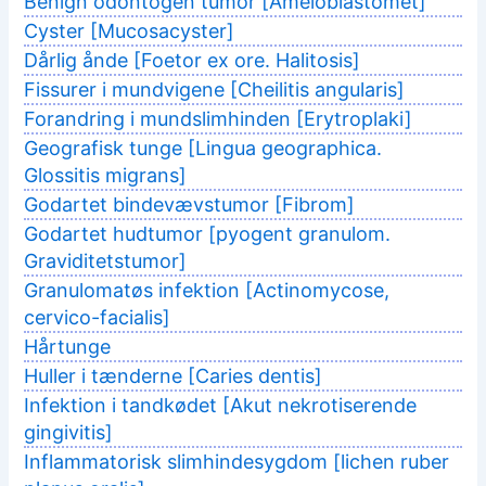
Benign odontogen tumor [Ameloblastomet]
Cyster [Mucosacyster]
Dårlig ånde [Foetor ex ore. Halitosis]
Fissurer i mundvigene [Cheilitis angularis]
Forandring i mundslimhinden [Erytroplaki]
Geografisk tunge [Lingua geographica.
Glossitis migrans]
Godartet bindevævstumor [Fibrom]
Godartet hudtumor [pyogent granulom.
Graviditetstumor]
Granulomatøs infektion [Actinomycose,
cervico-facialis]
Hårtunge
Huller i tænderne [Caries dentis]
Infektion i tandkødet [Akut nekrotiserende
gingivitis]
Inflammatorisk slimhindesygdom [lichen ruber