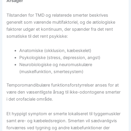
Årsager
Tilstanden for TMD og relaterede smerter beskrives
generelt som værende multifaktoriel, og de ætiologiske
faktorer udgør et kontinuum, der spænder fra det rent
somatiske til det rent psykiske:
Anatomiske (okklusion, kæbeskelet)
Psykologiske (stress, depression, angst)
Neurobiologiske og neuromuskulære
(muskelfunktion, smertesystem)
Temporomandibulære funktionsforstyrrelser anses for at
være den væsentligste årsag til ikke-odontogene smerter
i det orofaciale område.
Et hyppigt symptom er smerte lokaliseret til tyggemuskler
samt øre- og kæbeledsregion. Smerten vil sædvanligvis
forværres ved tygning og andre kæbefunktioner der