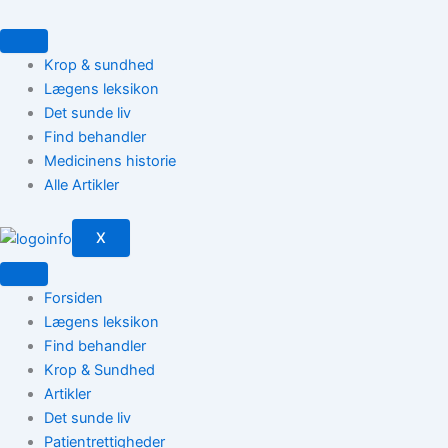
Gå
til
indholdet
Krop & sundhed
Lægens leksikon
Det sunde liv
Find behandler
Medicinens historie
Alle Artikler
X
Forsiden
Lægens leksikon
Find behandler
Krop & Sundhed
Artikler
Det sunde liv
Patientrettigheder