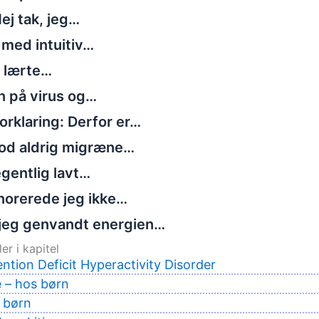
ej tak, jeg…
 med intuitiv…
g lærte…
n på virus og…
rklaring: Derfor er…
tod aldrig migræne…
gentlig lavt…
norerede jeg ikke…
jeg genvandt energien…
er i kapitel
ntion Deficit Hyperactivity Disorder
e – hos børn
 børn