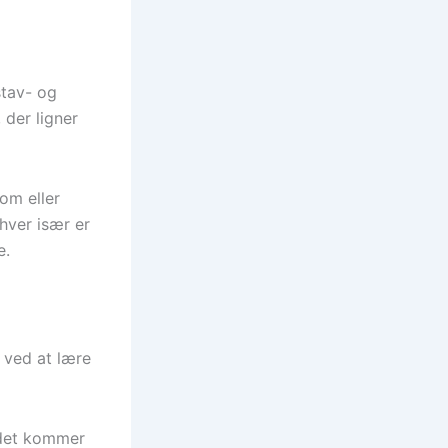
tav- og
 der ligner
om eller
hver især er
e.
 ved at lære
 det kommer