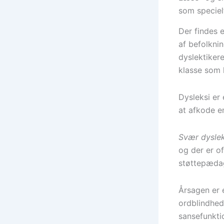
som speciel
Der findes 
af befolkni
dyslektikere
klasse som l
Dysleksi er
at afkode en
Svær dyslek
og der er o
støttepædag
Årsagen er 
ordblindhed
sansefunkti