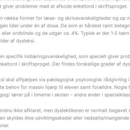
t giver problemer med at afkode enkeltord i skriftsproget.
en række former for læse- og skrivevanskeligheder og op
ngen lider under én af disse. De som er hårdest ramt beteg
 eller ordblinde og de udgør ca. 4%. Typisk er der 1-2 børn 
ider af dysleksi.
 en specifik indlæringsvanskelighed, som specielt giver pr
keltord i skriftsproget. Der findes forskellige grader af dys
si
skal afhjælpes via pædagogisk psykologisk rådgivning
fte behov for massiv hjælp til eleven samt forældre. Nogle 
og/ lærer på i timerne i skolen – andre ender i specialklas
endnu ikke afklaret, men dyslektikeren er normalt begavet 
en skyldes ikke udviklingsskader eller nedsatte/manglende
oner.