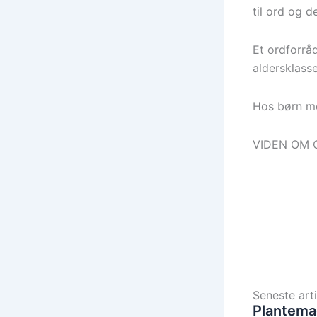
til ord og d
Et ordforrå
aldersklasse
Hos børn me
VIDEN OM O
Seneste arti
Plantema