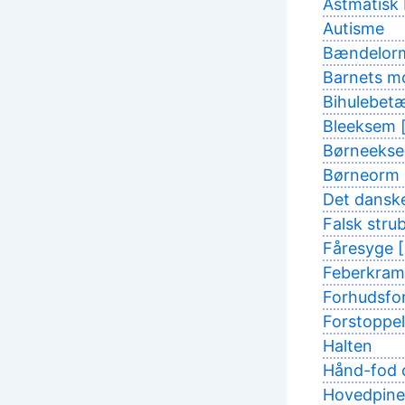
Astmatisk 
Autisme
Bændelor
Barnets mo
Bihulebetæ
Bleeksem [
Børneekse
Børneorm
Det dansk
Falsk stru
Fåresyge [
Feberkram
Forhudsfo
Forstoppel
Halten
Hånd-fod 
Hovedpine