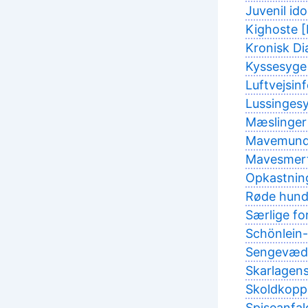
Juvenil ido
Kighoste [
Kronisk Di
Kyssesyge
Luftvejsin
Lussinges
Mæslinger 
Mavemunds
Mavesmert
Opkastnin
Røde hunde
Særlige fo
Schönlein
Sengevædn
Skarlagens
Skoldkoppe
Spiseanfal