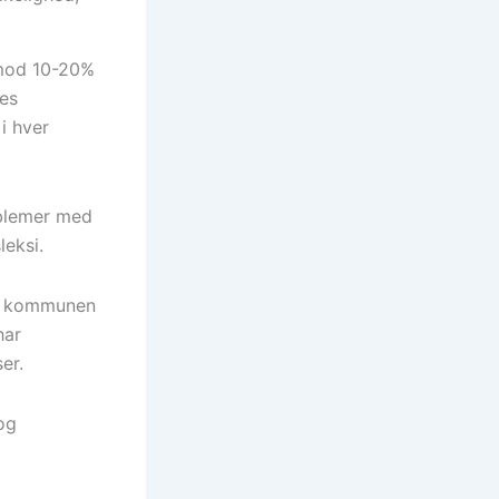
 mod 10-20%
nes
i hver
oblemer med
leksi.
 i kommunen
har
ser.
og