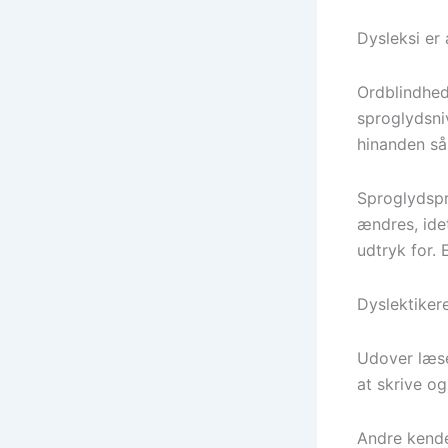
Dysleksi er 
Ordblindhed
sproglydsniv
hinanden så
Sproglydspr
ændres, ide
udtryk for.
Dyslektiker
Udover læse
at skrive og
Andre kend