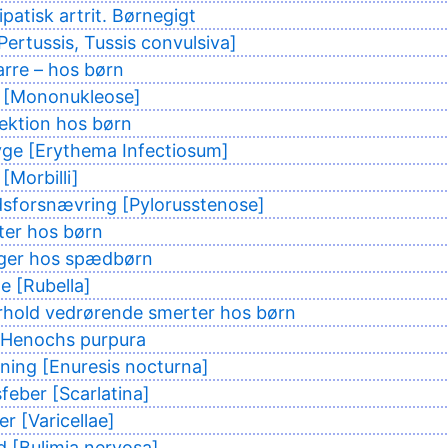
ipatisk artrit. Børnegigt
Pertussis, Tussis convulsiva]
arre – hos børn
 [Mononukleose]
fektion hos børn
yge [Erythema Infectiosum]
[Morbilli]
forsnævring [Pylorusstenose]
er hos børn
ger hos spædbørn
 [Rubella]
rhold vedrørende smerter hos børn
-Henochs purpura
ing [Enuresis nocturna]
feber [Scarlatina]
r [Varicellae]
d [Bulimia nervosa]