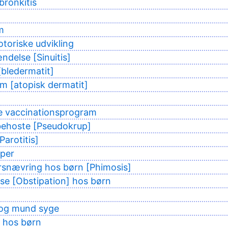
bronkitis
m
toriske udvikling
ndelse [Sinuitis]
bledermatit]
m [atopisk dermatit]
e vaccinationsprogram
behoste [Pseudokrup]
Parotitis]
per
rsnævring hos børn [Phimosis]
se [Obstipation] hos børn
og mund syge
 hos børn