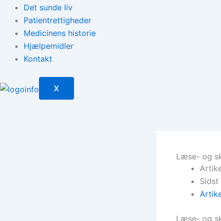
Det sunde liv
Patientrettigheder
Medicinens historie
Hjælpemidler
Kontakt
X
Læse- og sk
Artik
Sidst
Artik
Læse- og sk