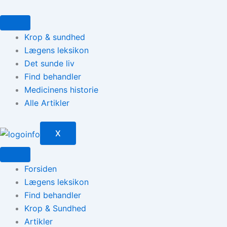
Gå
til
indholdet
Krop & sundhed
Lægens leksikon
Det sunde liv
Find behandler
Medicinens historie
Alle Artikler
X
Forsiden
Lægens leksikon
Find behandler
Krop & Sundhed
Artikler