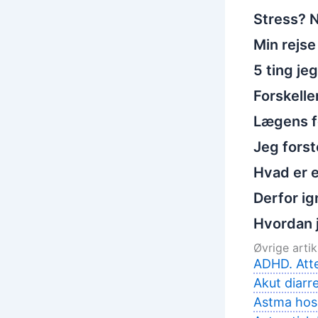
Stress? N
Min rejse
5 ting je
Forskelle
Lægens fo
Jeg fors
Hvad er e
Derfor ig
Hvordan 
Øvrige artikl
ADHD. Atte
Akut diarr
Astma hos