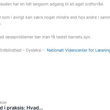
esuden har en lidt langsom adgang til sit eget ordforråd.
d som i øvrigt kan være noget mindre end hos andre i sam
.
d læseproblemer bør man få testet barnets syn.
rdblindhed – Dysleksi –
Nationalt Videncenter for Læsnin
kler
d i praksis: Hvad…