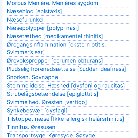
Morbus Menière. Menières sygdom
Næseblod [epistaxis]
Næsefurunkel
Næsepolypper [polypi nasi]
Næsetæthed [medikamentel rhinitis]
Øregangsinflammation [ekstern otitis.
Svimmer’s ear]
Ørevokspropper [cerumen obturans]
Pludselig hørenedsættelse [Sudden deafness]
Snorken. Søvnapnø
Stemmelidelse. Hæshed [dysfoni og raucitas]
Strubelågsbetændelse [epiglottitis]
Svimmelhed. Øresten [vertigo]
Synkebesvær [dysfagi]
Tilstoppet næse [Ikke-allergisk helårsrhinitis]
Tinnitus. Øresusen
Transportsyge. Køresyge. Søsyge