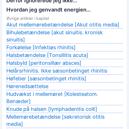
Derfor ignorerede jeg ikke…
Hvordan jeg genvandt energien…
Øvrige artikler i kapitel
Akut mellemørebetændelse [Akut otitis media]
Bihulebetændelse [akut sinuitis. kronisk
sinuitis]
Forkølelse [Infektiøs rhinitis]
Halsbetændelse [Tonsillitis acuta]
Halsbyld [peritonsillær absces]
Helårsrhinitis. Ikke sæsonbetinget rhinitis
Høfeber [sæsonbetinget rhinitis]
Hørenedsættelse
Hudvækst i mellemøret [Kolesteatom.
Benæder]
Knude på halsen [lymphadenitis colli]
Mellemørebetændelse [sekretorisk otitis
media]