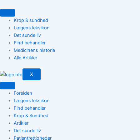
Gå
til
indholdet
Krop & sundhed
Lægens leksikon
Det sunde liv
Find behandler
Medicinens historie
Alle Artikler
X
Forsiden
Lægens leksikon
Find behandler
Krop & Sundhed
Artikler
Det sunde liv
Patientrettigheder