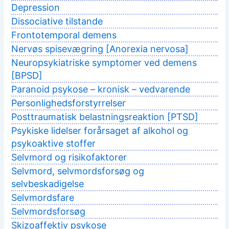
Depression
Dissociative tilstande
Frontotemporal demens
Nervøs spisevægring [Anorexia nervosa]
Neuropsykiatriske symptomer ved demens
[BPSD]
Paranoid psykose – kronisk – vedvarende
Personlighedsforstyrrelser
Posttraumatisk belastningsreaktion [PTSD]
Psykiske lidelser forårsaget af alkohol og
psykoaktive stoffer
Selvmord og risikofaktorer
Selvmord, selvmordsforsøg og
selvbeskadigelse
Selvmordsfare
Selvmordsforsøg
Skizoaffektiv psykose