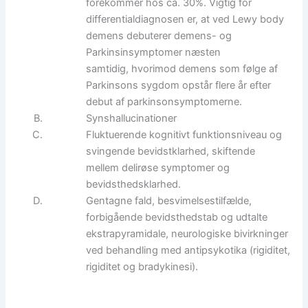
forekommer hos ca. 30%. Vigtig for
differentialdiagnosen er, at ved Lewy body
demens debuterer demens- og
Parkinsinsymptomer næsten
samtidig, hvorimod demens som følge af
Parkinsons sygdom opstår flere år efter
debut af parkinsonsymptomerne.
Synshallucinationer
Fluktuerende kognitivt funktionsniveau og
svingende bevidstklarhed, skiftende
mellem delirøse symptomer og
bevidsthedsklarhed.
Gentagne fald, besvimelsestilfælde,
forbigående bevidsthedstab og udtalte
ekstrapyramidale, neurologiske bivirkninger
ved behandling med antipsykotika (rigiditet,
rigiditet og bradykinesi).