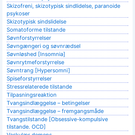
Skizofreni, skizotypisk sindlidelse, paranoide
psykoser
Skizotypisk sindslidelse
Somatoforme tilstande
Søvnforstyrrelser
Søvngængeri og søvnrædsel
Søvnløshed [Insomnia]
Søvnrytmeforstyrrelse
Søvntrang [Hypersomni]
Spiseforstyrrelser
Stressrelaterede tilstande
Tilpasningsreaktion
Tvangsindlæggelse – betingelser
Tvangsindlæggelse – fremgangsmåde
Tvangstilstande [Obsessive-kompulsive
tilstande. OCD]
Vaskulær demens