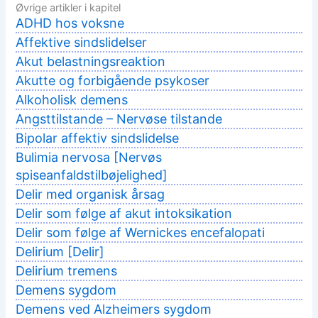
Øvrige artikler i kapitel
ADHD hos voksne
Affektive sindslidelser
Akut belastningsreaktion
Akutte og forbigående psykoser
Alkoholisk demens
Angsttilstande – Nervøse tilstande
Bipolar affektiv sindslidelse
Bulimia nervosa [Nervøs
spiseanfaldstilbøjelighed]
Delir med organisk årsag
Delir som følge af akut intoksikation
Delir som følge af Wernickes encefalopati
Delirium [Delir]
Delirium tremens
Demens sygdom
Demens ved Alzheimers sygdom