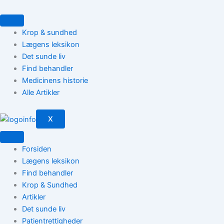
Gå
til
indholdet
Krop & sundhed
Lægens leksikon
Det sunde liv
Find behandler
Medicinens historie
Alle Artikler
X
Forsiden
Lægens leksikon
Find behandler
Krop & Sundhed
Artikler
Det sunde liv
Patientrettigheder