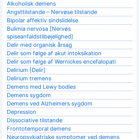
Alkoholisk demens
Angsttilstande – Nervøse tilstande
Bipolar affektiv sindslidelse
Bulimia nervosa [Nervøs
spiseanfaldstilbøjelighed]
Delir med organisk årsag
Delir som følge af akut intoksikation
Delir som følge af Wernickes encefalopati
Delirium [Delir]
Delirium tremens
Demens med Lewy bodies
Demens sygdom
Demens ved Alzheimers sygdom
Depression
Dissociative tilstande
Frontotemporal demens
Neuropsykiatriske symptomer ved demens