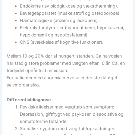
Endokrine (lav blodglukose og væksthæmning).
Bevægeapparatet (muskelatrofi og osteoporose).
Hæmatologiske (anæmi og leukopeni).
Elektrolytforstyrrelser (hyponatriæmi, hypokaliæmi,
hypokloræmi og hypofosfatæmi).
CNS (svækkelse af kognitive funktioner).
Mellem 10 og 20% dør af hungertilstanden. Ca halvdelen
har stadig store problemer med vægten efter 10 år. Ca. en
tredjedel opnår fuld remission.
For patienter med anorexia nervosa er der stærkt øget
selvmordsrisiko.
Differentialdiagnose
Psykiske lidelser med vægttab som symptom:
Depression, giftfrygt ved psykoser, dissociative og
somatoforme tilstande.
Somatisk sygdom med vægttab/opkastninger: