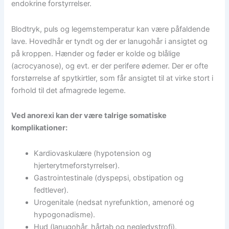
endokrine forstyrrelser.
Blodtryk, puls og legemstemperatur kan være påfaldende
lave. Hovedhår er tyndt og der er lanugohår i ansigtet og
på kroppen. Hænder og føder er kolde og blålige
(acrocyanose), og evt. er der perifere ødemer. Der er ofte
forstørrelse af spytkirtler, som får ansigtet til at virke stort i
forhold til det afmagrede legeme.
Ved anorexi kan der være talrige somatiske
komplikationer:
Kardiovaskulære (hypotension og
hjerterytmeforstyrrelser).
Gastrointestinale (dyspepsi, obstipation og
fedtlever).
Urogenitale (nedsat nyrefunktion, amenoré og
hypogonadisme).
Hud (lanugohår, hårtab og negledystrofi).