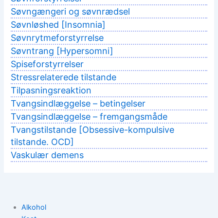
Søvngængeri og søvnrædsel
Søvnløshed [Insomnia]
Søvnrytmeforstyrrelse
Søvntrang [Hypersomni]
Spiseforstyrrelser
Stressrelaterede tilstande
Tilpasningsreaktion
Tvangsindlæggelse – betingelser
Tvangsindlæggelse – fremgangsmåde
Tvangstilstande [Obsessive-kompulsive
tilstande. OCD]
Vaskulær demens
Alkohol