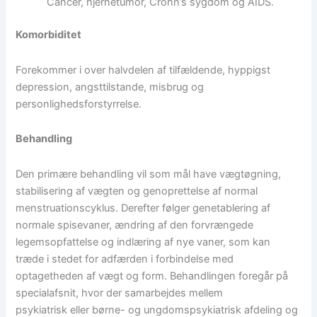
Cancer, hjernetumor, Crohn’s sygdom og AIDS.
Komorbiditet
Forekommer i over halvdelen af tilfældende, hyppigst
depression, angsttilstande, misbrug og
personlighedsforstyrrelse.
Behandling
Den primære behandling vil som mål have vægtøgning,
stabilisering af vægten og genoprettelse af normal
menstruationscyklus. Derefter følger genetablering af
normale spisevaner, ændring af den forvrængede
legemsopfattelse og indlæring af nye vaner, som kan
træde i stedet for adfærden i forbindelse med
optagetheden af vægt og form. Behandlingen foregår på
specialafsnit, hvor der samarbejdes mellem
psykiatrisk eller børne- og ungdomspsykiatrisk afdeling og