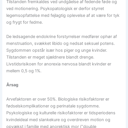
Tilstanden fremkaldes ved undgåelse af fedende føde og
ved motionering. Psykopatologisk er derfor styrret
legemsopfattelse med fejlagtig oplevelse af at være for tyk
og frygt for fedme.
De ledsagende endokrine forstyrrelser medfører ophør af
menstruation, svækket libido og nedsat seksuel potens.
Sygdommen opstår især hos piger og unge kvinder.
Tilstanden er meget sjældnere blandt drenge.
Livstidsrisikoen for anorexia nervosa blandt kvinder er
mellem 0,5 og 1%.
Årsag
Arvefaktoren er over 50%. Biologiske risikofaktorer er
fødselskomplikationer og perinatale sygdomme.
Psykologiske og kulturelle risikofaktorer er tidsperiodens
kvindeideal med slankekure og overdreven motion og
opvækst i familie med anorektisk mor (“double