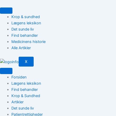
Gå
til
indholdet
Krop & sundhed
Lægens leksikon
Det sunde liv
Find behandler
Medicinens historie
Alle Artikler
X
Forsiden
Lægens leksikon
Find behandler
Krop & Sundhed
Artikler
Det sunde liv
Patientrettigheder