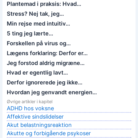
Plantemad i praksis: Hvad…
Stress? Nej tak, jeg…
Min rejse med intuitiv…
5 ting jeg lærte…
Forskellen på virus og…
Lægens forklaring: Derfor er…
Jeg forstod aldrig migræne…
Hvad er egentlig lavt…
Derfor ignorerede jeg ikke…
Hvordan jeg genvandt energien…
Øvrige artikler i kapitel
ADHD hos voksne
Affektive sindslidelser
Akut belastningsreaktion
Akutte og forbigående psykoser