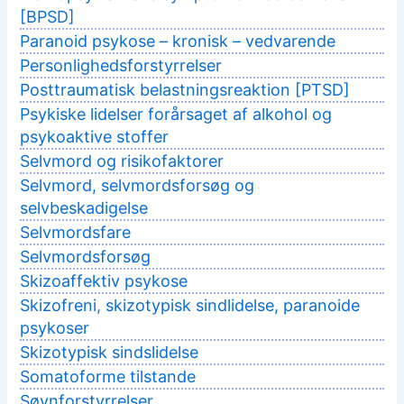
[BPSD]
Paranoid psykose – kronisk – vedvarende
Personlighedsforstyrrelser
Posttraumatisk belastningsreaktion [PTSD]
Psykiske lidelser forårsaget af alkohol og
psykoaktive stoffer
Selvmord og risikofaktorer
Selvmord, selvmordsforsøg og
selvbeskadigelse
Selvmordsfare
Selvmordsforsøg
Skizoaffektiv psykose
Skizofreni, skizotypisk sindlidelse, paranoide
psykoser
Skizotypisk sindslidelse
Somatoforme tilstande
Søvnforstyrrelser