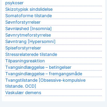
psykoser
Skizotypisk sindslidelse
Somatoforme tilstande
Søvnforstyrrelser
Søvnløshed [Insomnia]
Søvnrytmeforstyrrelse
Søvntrang [Hypersomni]
Spiseforstyrrelser
Stressrelaterede tilstande
Tilpasningsreaktion
Tvangsindlæggelse – betingelser
Tvangsindlæggelse – fremgangsmåde
Tvangstilstande [Obsessive-kompulsive
tilstande. OCD]
Vaskulær demens