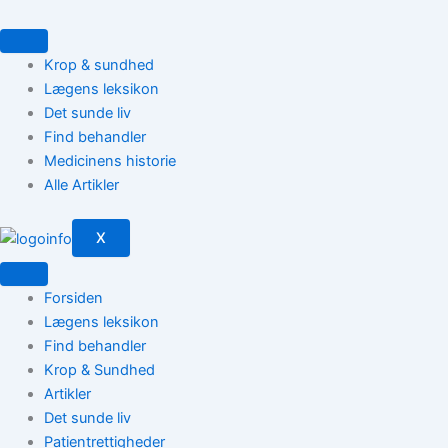
Gå
til
indholdet
Krop & sundhed
Lægens leksikon
Det sunde liv
Find behandler
Medicinens historie
Alle Artikler
X
Forsiden
Lægens leksikon
Find behandler
Krop & Sundhed
Artikler
Det sunde liv
Patientrettigheder