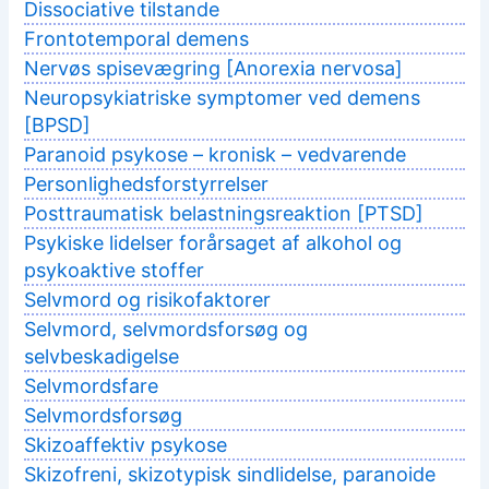
Dissociative tilstande
Frontotemporal demens
Nervøs spisevægring [Anorexia nervosa]
Neuropsykiatriske symptomer ved demens
[BPSD]
Paranoid psykose – kronisk – vedvarende
Personlighedsforstyrrelser
Posttraumatisk belastningsreaktion [PTSD]
Psykiske lidelser forårsaget af alkohol og
psykoaktive stoffer
Selvmord og risikofaktorer
Selvmord, selvmordsforsøg og
selvbeskadigelse
Selvmordsfare
Selvmordsforsøg
Skizoaffektiv psykose
Skizofreni, skizotypisk sindlidelse, paranoide