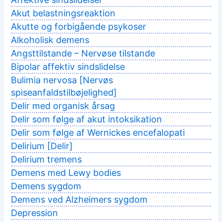
Akut belastningsreaktion
Akutte og forbigående psykoser
Alkoholisk demens
Angsttilstande – Nervøse tilstande
Bipolar affektiv sindslidelse
Bulimia nervosa [Nervøs
spiseanfaldstilbøjelighed]
Delir med organisk årsag
Delir som følge af akut intoksikation
Delir som følge af Wernickes encefalopati
Delirium [Delir]
Delirium tremens
Demens med Lewy bodies
Demens sygdom
Demens ved Alzheimers sygdom
Depression