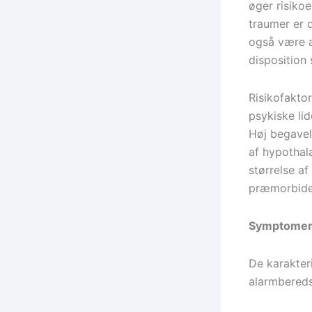
øger risiko
traumer er 
også være a
disposition s
Risikofaktor
psykiske lid
Høj begavels
af hypotha
størrelse a
præmorbide 
Symptomer
De karakter
alarmbereds