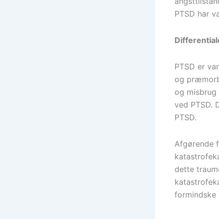
angsttilstan
PTSD har va
Differentia
PTSD er van
og præmorbi
og misbrug 
ved PTSD. D
PTSD.
Afgørende f
katastrofe
dette traum
katastrofek
formindske 