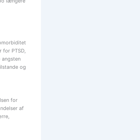
 Jo længere
omorbiditet
r for PTSD,
e angsten
ilstande og
sen for
ndelser af
rre,