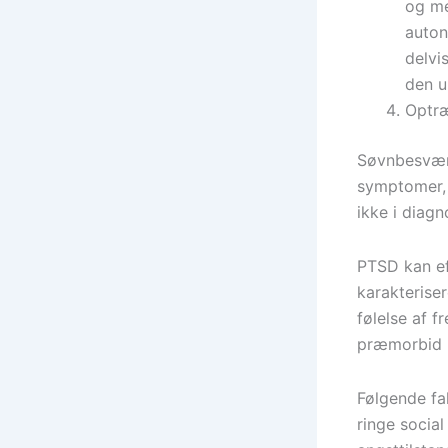
og me
auton
delvi
den u
Optræ
Søvnbesvær,
symptomer, 
ikke i diagn
PTSD kan ef
karakterise
følelse af 
præmorbid i
Følgende fa
ringe socia