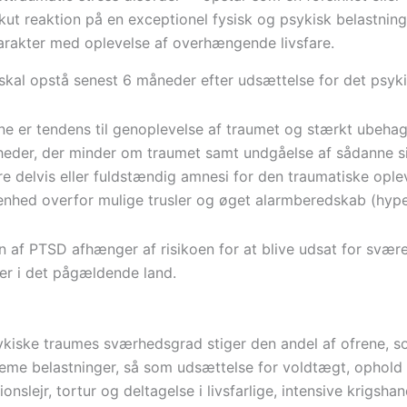
kut reaktion på en exceptionel fysisk og psykisk belastning
arakter med oplevelse af overhængende livsfare.
skal opstå senest 6 måneder efter udsættelse for det psyk
 er tendens til genoplevelse af traumet og stærkt ubeha
der, der minder om traumet samt undgåelse af sådanne si
e delvis eller fuldstændig amnesi for den traumatiske ople
nhed overfor mulige trusler og øget alarmberedskab (hype
 af PTSD afhænger af risikoen for at blive udsat for svær
er i det pågældende land.
kiske traumes sværhedsgrad stiger den andel af ofrene, s
eme belastninger, så som udsættelse for voldtægt, ophold
ionslejr, tortur og deltagelse i livsfarlige, intensive krigsha