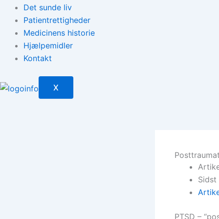
Det sunde liv
Patientrettigheder
Medicinens historie
Hjælpemidler
Kontakt
X
Posttraumat
Artik
Sidst
Artik
PTSD – “pos