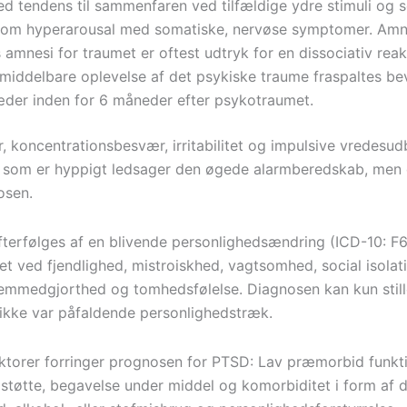
d tendens til sammenfaren ved tilfældige ydre stimuli og 
om hyperarousal med somatiske, nervøse symptomer. Amne
s amnesi for traumet er oftest udtryk for en dissociativ reak
middelbare oplevelse af det psykiske traume fraspaltes be
der inden for 6 måneder efter psykotraumet.
 koncentrationsbesvær, irritabilitet og impulsive vredesud
som er hyppigt ledsager den øgede alarmberedskab, men 
osen.
terfølges af en blivende personlighedsændring (ICD-10: F61
ret ved fjendlighed, mistroiskhed, vagtsomhed, social isolat
fremmedgjorthed og tomhedsfølelse. Diagnosen kan kun still
kke var påfaldende personlighedstræk.
ktorer forringer prognosen for PTSD: Lav præmorbid funkt
l støtte, begavelse under middel og komorbiditet i form af 