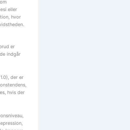
som
si eller
tion, hvor
vidstheden.
brud er
de indgår
.0), der er
ionstendens,
es, hvis der
ionsniveau,
depression,