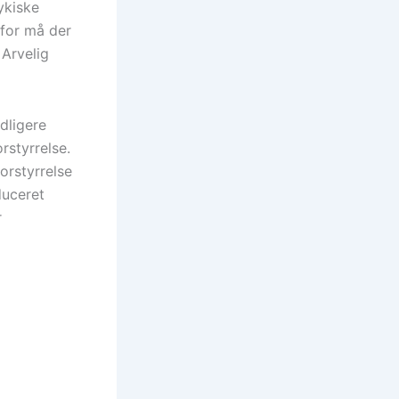
ykiske
rfor må der
 Arvelig
dligere
rstyrrelse.
orstyrrelse
duceret
r