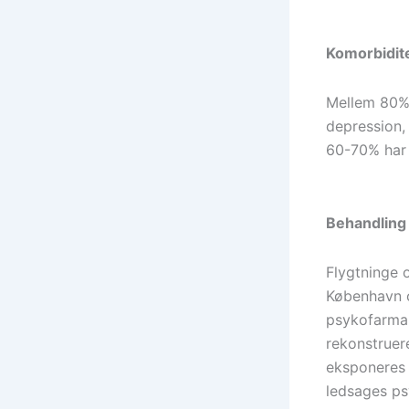
Komorbidit
Mellem 80% 
depression,
60-70% har 
Behandling
Flygtninge 
København o
psykofarmak
rekonstruere
eksponeres 
ledsages ps