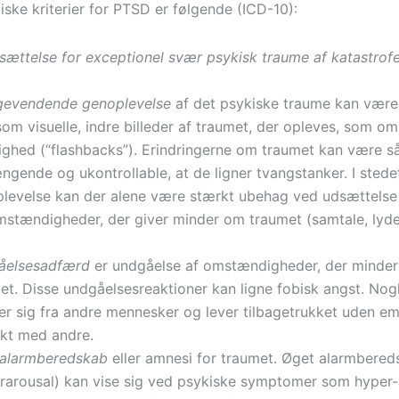
iske kriterier for PTSD er følgende (ICD-10):
dsættelse for exceptionel svær psykisk traume af katastrofe
gevendende genoplevelse
af det psykiske traume kan vær
 som visuelle, indre billeder af traumet, der opleves, som om
lighed (“flashbacks”). Erindringerne om traumet kan være s
ngende og ukontrollable, at de ligner tvangstanker. I stede
levelse kan der alene være stærkt ubehag ved udsættelse
mstændigheder, der giver minder om traumet (samtale, lyde, 
åelsesadfærd
er undgåelse af omstændigheder, der minde
et. Disse undgåelsesreaktioner kan ligne fobisk angst. Nogl
rer sig fra andre mennesker og lever tilbagetrukket uden em
kt med andre.
 alarmberedskab
eller amnesi for traumet. Øget alarmbere
rarousal) kan vise sig ved psykiske symptomer som hype