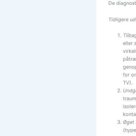
De diagnost
Tidligere u
Tilba
eller
virke
påtræ
genop
for o
TV).
Undg
traum
isole
konta
Øget
(hype