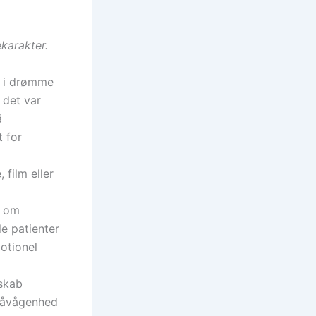
karakter.
e i drømme
 det var
å
t for
film eller
r om
e patienter
otionel
dskab
r-åvågenhed