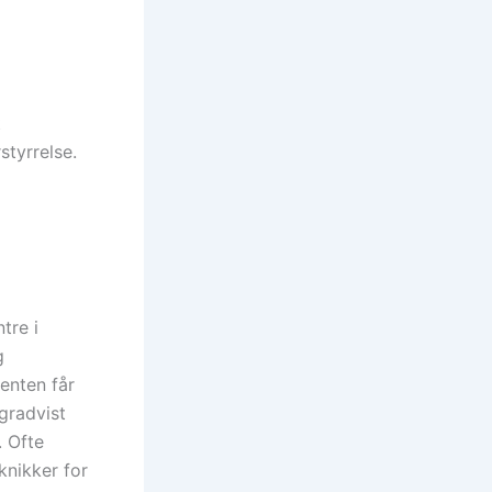
t
styrrelse.
tre i
g
enten får
 gradvist
. Ofte
knikker for