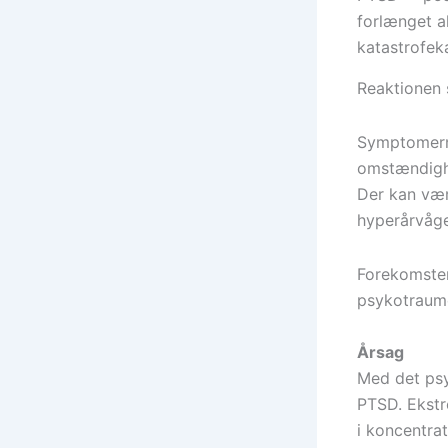
forlænget a
katastrofek
Reaktionen 
Symptomerne
omstændighe
Der kan vær
hyperårvåge
Forekomsten
psykotraum
Årsag
Med det psy
PTSD. Ekstr
i koncentrat