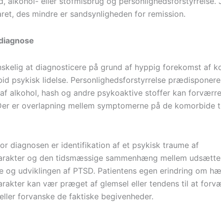
d, alkohol- eller stofmisbrug og personlighedsforstyrrelse.
ret, des mindre er sandsynligheden for remission.
ldiagnose
skelig at diagnosticere på grund af hyppig forekomst af k
d psykisk lidelse. Personlighedsforstyrrelse prædisponere
af alkohol, hash og andre psykoaktive stoffer kan forværr
er er overlapning mellem symptomerne på de komorbide t
or diagnosen er identifikation af et psykisk traume af
karakter og den tidsmæssige sammenhæng mellem udsættel
e og udviklingen af PTSD. Patientens egen erindring om hæ
arakter kan vær præget af glemsel eller tendens til at forvæ
eller forvanske de faktiske begivenheder.