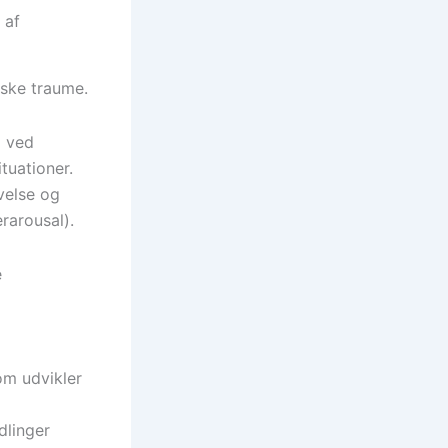
 af
iske traume.
g ved
tuationer.
velse og
rarousal).
e
om udvikler
ndlinger