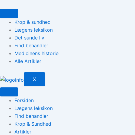
Gå
til
indholdet
Krop & sundhed
Lægens leksikon
Det sunde liv
Find behandler
Medicinens historie
Alle Artikler
X
Forsiden
Lægens leksikon
Find behandler
Krop & Sundhed
Artikler