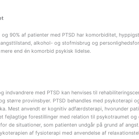
et
og 90% af patienter med PTSD har komorbiditet, hyppigs
 angsttilstand, alkohol- og stofmisbrug og personlighedsfor
mere end én komorbid psykisk lidelse.
og indvandrere med PTSD kan henvises til rehabiliteringscen
g større provinsbyer. PTSD behandles med psykoterapi o
a. Mest anvendt er kognitiv adfærdsterapi, hvorunder pati
t fejlagtige forestillinger med relation til psykotraumet og
for de situationer, som patienten undgår på grund af angst
ykoterapien af fysioterapi med anvendelse af relaxationste