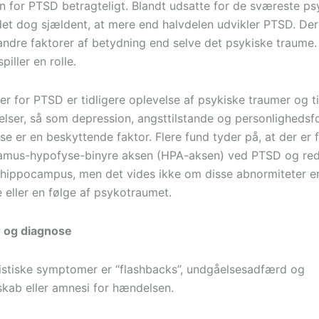
en for PTSD betragteligt. Blandt udsatte for de sværeste ps
det dog sjældent, at mere end halvdelen udvikler PTSD. De
ndre faktorer af betydning end selve det psykiske traume.
piller en rolle.
er for PTSD er tidligere oplevelse af psykiske traumer og ti
elser, så som depression, angsttilstande og personlighedsfo
e er en beskyttende faktor. Flere fund tyder på, at der er f
lamus-hypofyse-binyre aksen (HPA-aksen) ved PTSD og re
f hippocampus, men det vides ikke om disse abnormiteter e
eller en følge af psykotraumet.
 og diagnose
istiske symptomer er “flashbacks”, undgåelsesadfærd og
kab eller amnesi for hændelsen.