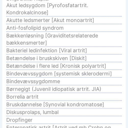
Akut ledsygdom [Pyrofosfatartrit.
Kondrokalcinose]
Akutte ledsmerter [Akut monoartrit]
Anti-fosfolipid syndrom
Bækkenløsning [Graviditetsrelaterede
bækkensmerter]
Bakteriel ledinfektion [Viral artrit]
Betændelse i bruskskiven [Diskit]
Betændelse i flere led [Kronisk polyartrit]
Bindevævssygdom [systemisk sklerodermi]
Bindevævssygdomme
Børnegigt (Juvenil idiopatisk artrit. JIA)
Borrelia artrit
Bruskdannelse [Synovial kondromatose]
Diskusprolaps, lumbal
Dropfinger
Enteropatisk artrit [Artrit ved mb.Crohn og