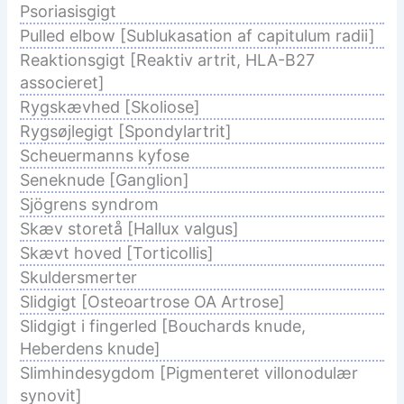
Psoriasisgigt
Pulled elbow [Sublukasation af capitulum radii]
Reaktionsgigt [Reaktiv artrit, HLA-B27
associeret]
Rygskævhed [Skoliose]
Rygsøjlegigt [Spondylartrit]
Scheuermanns kyfose
Seneknude [Ganglion]
Sjögrens syndrom
Skæv storetå [Hallux valgus]
Skævt hoved [Torticollis]
Skuldersmerter
Slidgigt [Osteoartrose OA Artrose]
Slidgigt i fingerled [Bouchards knude,
Heberdens knude]
Slimhindesygdom [Pigmenteret villonodulær
synovit]