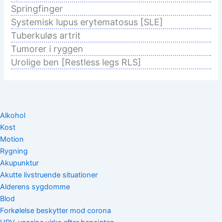
Springfinger
Systemisk lupus erytematosus [SLE]
Tuberkuløs artrit
Tumorer i ryggen
Urolige ben [Restless legs RLS]
Alkohol
Kost
Motion
Rygning
Akupunktur
Akutte livstruende situationer
Alderens sygdomme
Blod
Forkølelse beskytter mod corona