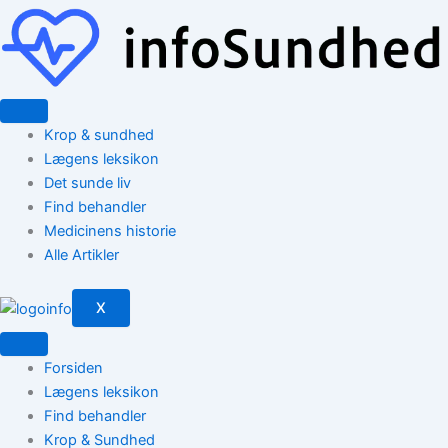
Gå
til
indholdet
Krop & sundhed
Lægens leksikon
Det sunde liv
Find behandler
Medicinens historie
Alle Artikler
X
Forsiden
Lægens leksikon
Find behandler
Krop & Sundhed