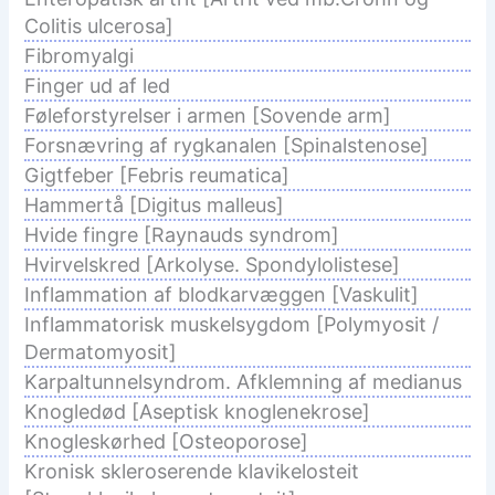
Colitis ulcerosa]
Fibromyalgi
Finger ud af led
Føleforstyrelser i armen [Sovende arm]
Forsnævring af rygkanalen [Spinalstenose]
Gigtfeber [Febris reumatica]
Hammertå [Digitus malleus]
Hvide fingre [Raynauds syndrom]
Hvirvelskred [Arkolyse. Spondylolistese]
Inflammation af blodkarvæggen [Vaskulit]
Inflammatorisk muskelsygdom [Polymyosit /
Dermatomyosit]
Karpaltunnelsyndrom. Afklemning af medianus
Knogledød [Aseptisk knoglenekrose]
Knogleskørhed [Osteoporose]
Kronisk skleroserende klavikelosteit