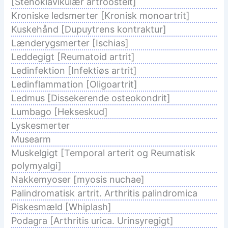
[Stenoklavikulær artroosteit]
Kroniske ledsmerter [Kronisk monoartrit]
Kuskehånd [Dupuytrens kontraktur]
Lænderygsmerter [Ischias]
Leddegigt [Reumatoid artrit]
Ledinfektion [Infektiøs artrit]
Ledinflammation [Oligoartrit]
Ledmus [Dissekerende osteokondrit]
Lumbago [Hekseskud]
Lyskesmerter
Musearm
Muskelgigt [Temporal arterit og Reumatisk
polymyalgi]
Nakkemyoser [myosis nuchae]
Palindromatisk artrit. Arthritis palindromica
Piskesmæld [Whiplash]
Podagra [Arthritis urica. Urinsyregigt]