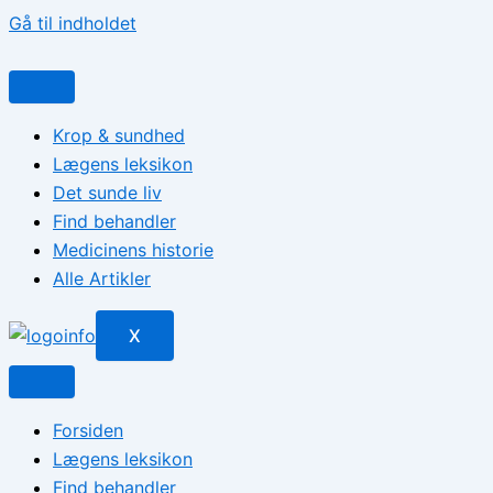
Gå til indholdet
Krop & sundhed
Lægens leksikon
Det sunde liv
Find behandler
Medicinens historie
Alle Artikler
X
Forsiden
Lægens leksikon
Find behandler