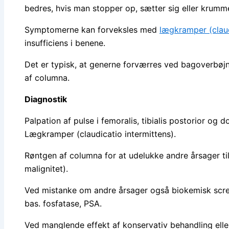
bedres, hvis man stopper op, sætter sig eller krumm
Symptomerne kan forveksles med
lægkramper (claud
insufficiens i benene.
Det er typisk, at generne forværres ved bagoverbøjn
af columna.
Diagnostik
Palpation af pulse i femoralis, tibialis postorior og d
Lægkramper (claudicatio intermittens).
Røntgen af columna for at udelukke andre årsager til
malignitet).
Ved mistanke om andre årsager også biokemisk scre
bas. fosfatase, PSA.
Ved manglende effekt af konservativ behandling elle