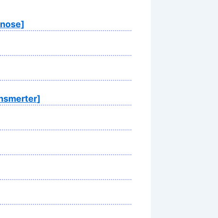
inose]
nsmerter]