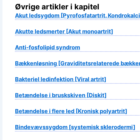
Øvrige artikler i kapitel
Akut ledsygdom [Pyrofosfatartrit. Kondrokalc
Akutte ledsmerter [Akut monoartrit]
Anti-fosfolipid syndrom
Bækkenløsning [Graviditetsrelaterede bække
Bakteriel ledinfektion [Viral artrit]
Betændelse i bruskskiven [Diskit]
Betændelse i flere led [Kronisk polyartrit]
Bindevævssygdom [systemisk sklerodermi]