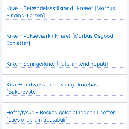
Knæ – Betændelsestilstand i knæet [Morbus
Sinding-Larsen]
Knæ – Vokseværk i knæet [Morbus Osgood-
Schlatter]
Knæ – Springerknæ [Patellar tendinopati]
Knæ – Ledvæskeudposning i knæhasen
[Bakercyste]
Hofte/lyske – Beskadigelse af ledben i hoften
[Laesio labrum acetabuli]