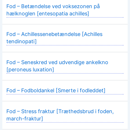
Fod – Betændelse ved voksezonen på
hælknoglen [entesopatia achilles]
Fod – Achillessenebetændelse [Achilles
tendinopati]
Fod – Seneskred ved udvendige ankelkno
[peroneus luxation]
Fod – Fodboldankel [Smerte i fodleddet]
Fod – Stress fraktur [Træthedsbrud i foden,
march-fraktur]