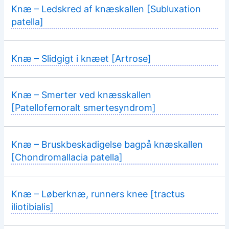
Knæ – Ledskred af knæskallen [Subluxation
patella]
Knæ – Slidgigt i knæet [Artrose]
Knæ – Smerter ved knæsskallen
[Patellofemoralt smertesyndrom]
Knæ – Bruskbeskadigelse bagpå knæskallen
[Chondromallacia patella]
Knæ – Løberknæ, runners knee [tractus
iliotibialis]