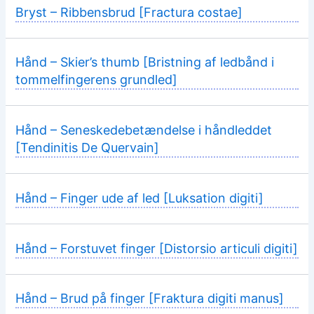
Bryst – Ribbensbrud [Fractura costae]
Hånd – Skier’s thumb [Bristning af ledbånd i
tommelfingerens grundled]
Hånd – Seneskedebetændelse i håndleddet
[Tendinitis De Quervain]
Hånd – Finger ude af led [Luksation digiti]
Hånd – Forstuvet finger [Distorsio articuli digiti]
Hånd – Brud på finger [Fraktura digiti manus]