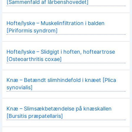
[Sammenfald af lårbenshovedet]
Hofte/lyske – Muskelinfiltration i balden
[Piriformis syndrom]
Hofte/lyske – Slidgigt i hoften, hofteartrose
[Osteoarthritis coxae]
Knæ – Betændt slimhindefold i knæet [Plica
synovialis]
Knæ – Slimsækbetændelse på knæskallen
[Bursitis præpatellaris]