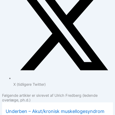
X (tidligere Twitter)
Følgende artikler er skrevet af Ulrich Fredberg (ledende
overlæge, ph.d.)
Underben – Akut/kronisk muskellogesyndrom