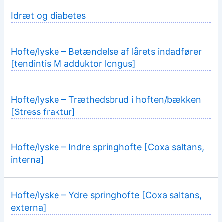
Idræt og diabetes
Hofte/lyske – Betændelse af lårets indadfører
[tendintis M adduktor longus]
Hofte/lyske – Træthedsbrud i hoften/bækken
[Stress fraktur]
Hofte/lyske – Indre springhofte [Coxa saltans,
interna]
Hofte/lyske – Ydre springhofte [Coxa saltans,
externa]